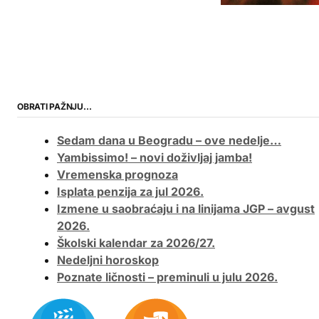
OBRATI PAŽNJU…
Sedam dana u Beogradu – ove nedelje…
Yambissimo! – novi doživljaj jamba!
Vremenska prognoza
Isplata penzija za jul 2026.
Izmene u saobraćaju i na linijama JGP – avgust
2026.
Školski kalendar za 2026/27.
Nedeljni horoskop
Poznate ličnosti – preminuli u julu 2026.