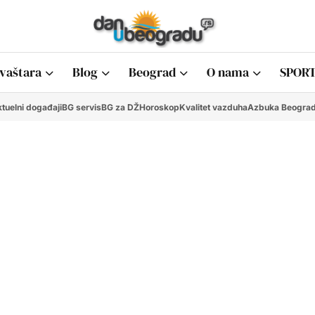
vaštara
Blog
Beograd
O nama
SPORT
tuelni događaji
BG servis
BG za DŽ
Horoskop
Kvalitet vazduha
Azbuka Beogra