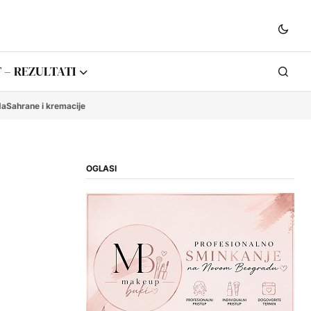
 – REZULTATI
da
Sahrane i kremacije
OGLASI