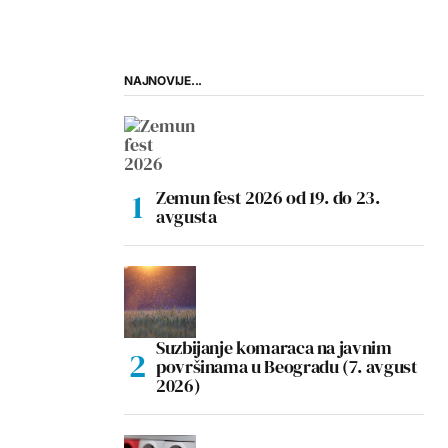
NAJNOVIJE...
Zemun fest 2026 od 19. do 23.
avgusta
Suzbijanje komaraca na javnim
površinama u Beogradu (7. avgust
2026)