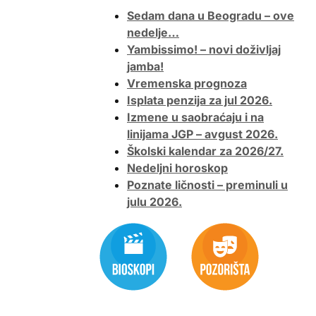
Sedam dana u Beogradu – ove
nedelje…
Yambissimo! – novi doživljaj
jamba!
Vremenska prognoza
Isplata penzija za jul 2026.
Izmene u saobraćaju i na
linijama JGP – avgust 2026.
Školski kalendar za 2026/27.
Nedeljni horoskop
Poznate ličnosti – preminuli u
julu 2026.