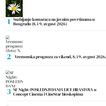
Suzbijanje komaraca na javnim površinama u
Beogradu (8. i 9. avgust 2026)
Vremenska prognoza za vikend, 8. i 9. avgust 2026.
SF Night: POSLEDNJI DANI ULICE HRASTOVA u
Concept Cinema i CineStar bioskopima