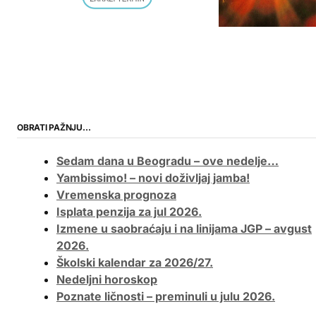
OBRATI PAŽNJU…
Sedam dana u Beogradu – ove nedelje…
Yambissimo! – novi doživljaj jamba!
Vremenska prognoza
Isplata penzija za jul 2026.
Izmene u saobraćaju i na linijama JGP – avgust
2026.
Školski kalendar za 2026/27.
Nedeljni horoskop
Poznate ličnosti – preminuli u julu 2026.