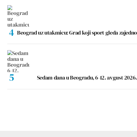
Beograd uz utakmicu: Grad koji sport gleda zajedno
Sedam dana u Beogradu, 6-12. avgust 2026.