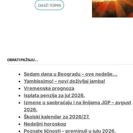
OBRATI PAŽNJU…
Sedam dana u Beogradu – ove nedelje…
Yambissimo! – novi doživljaj jamba!
Vremenska prognoza
Isplata penzija za jul 2026.
Izmene u saobraćaju i na linijama JGP – avgust
2026.
Školski kalendar za 2026/27.
Nedeljni horoskop
Poznate ličnosti – preminuli u julu 2026.