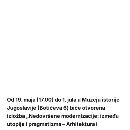
Od 19. maja (17.00) do 1. jula u Muzeju istorije
Jugoslavije (Botićeva 6) biće otvorena
izložba „Nedovršene modernizacije: između
utopije i pragmatizma – Arhitektura i