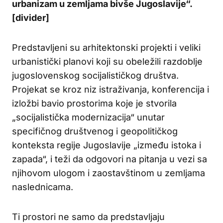
urbanizam u zemljama bivše Jugoslavije“.
[divider]
Predstavljeni su arhitektonski projekti i veliki
urbanistički planovi koji su obeležili razdoblje
jugoslovenskog socijalističkog društva.
Projekat se kroz niz istraživanja, konferencija i
izložbi bavio prostorima koje je stvorila
„socijalistička modernizacija“ unutar
specifičnog društvenog i geopolitičkog
konteksta regije Jugoslavije „između istoka i
zapada“, i teži da odgovori na pitanja u vezi sa
njihovom ulogom i zaostavštinom u zemljama
naslednicama.
Ti prostori ne samo da predstavljaju