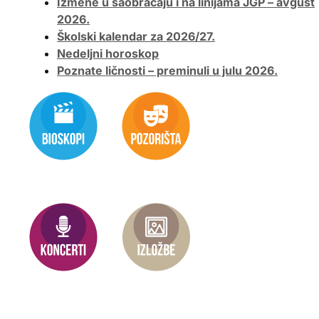
Izmene u saobraćaju i na linijama JGP – avgust
2026.
Školski kalendar za 2026/27.
Nedeljni horoskop
Poznate ličnosti – preminuli u julu 2026.