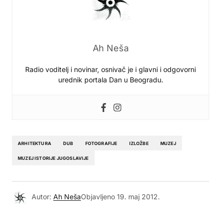
Ah Neša
Radio voditelj i novinar, osnivač je i glavni i odgovorni
urednik portala Dan u Beogradu.
ARHITEKTURA
DUB
FOTOGRAFIJE
IZLOŽBE
MUZEJ
MUZEJ ISTORIJE JUGOSLAVIJE
Autor:
Ah Neša
Objavljeno
19. maj 2012.