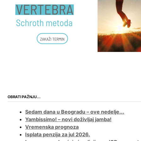
OBRATI PAŽNJU…
Sedam dana u Beogradu – ove nedelje…
Yambissimo! – novi doživljaj jamba!
Vremenska prognoza
Isplata penzija za jul 2026.