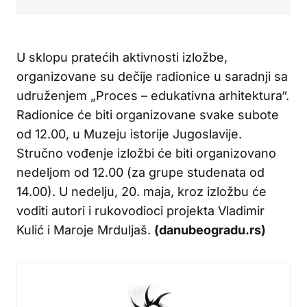
U sklopu pratećih aktivnosti izložbe,
organizovane su dečije radionice u saradnji sa
udruženjem „Proces – edukativna arhitektura“.
Radionice će biti organizovane svake subote
od 12.00, u Muzeju istorije Jugoslavije.
Stručno vođenje izložbi će biti organizovano
nedeljom od 12.00 (za grupe studenata od
14.00). U nedelju, 20. maja, kroz izložbu će
voditi autori i rukovodioci projekta Vladimir
Kulić i Maroje Mrduljaš.
(danubeogradu.rs)