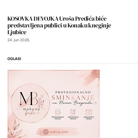
KOSOVKA DEVOJKA Uroša Predića biće
predstavljena publici u Konaku kneginje
Ljubice
24. jun 2026.
OGLASI