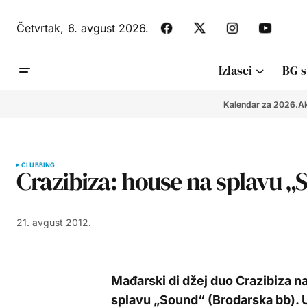
Četvrtak,
6. avgust 2026.
Izlasci
BG s
Kalendar za 2026.
Ak
CLUBBING
Crazibiza: house na splavu „
21. avgust 2012.
Mađarski di džej duo Crazibiza n
splavu „Sound“ (Brodarska bb). U