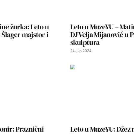
ne žurka: Leto u
Leto u MuzeYU – Mati
Šlager majstor i
DJ Velja Mijanović u 
skulptura
24. jun 2024.
onir: Praznični
Leto u MuzeYU: Džez 