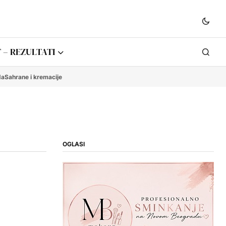
 – REZULTATI
da
Sahrane i kremacije
OGLASI