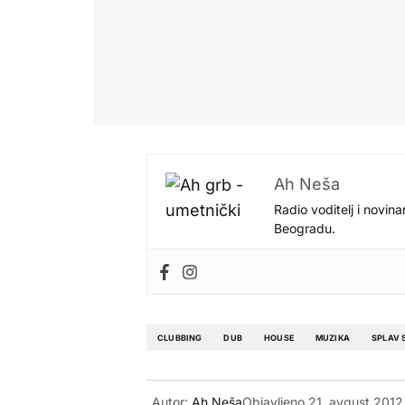
Ah Neša
Radio voditelj i novina
Beogradu.
CLUBBING
DUB
HOUSE
MUZIKA
SPLAV
Autor:
Ah Neša
Objavljeno
21. avgust 2012