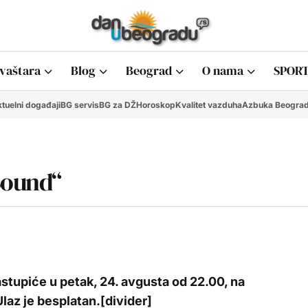
vaštara
Blog
Beograd
O nama
SPORT
tuelni događaji
BG servis
BG za DŽ
Horoskop
Kvalitet vazduha
Azbuka Beogra
Sound“
astupiće u petak, 24. avgusta od 22.00, na
laz je besplatan.[divider]