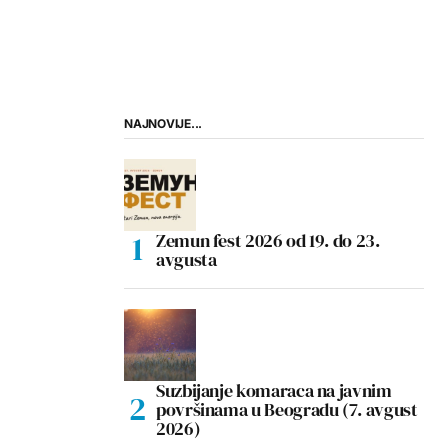
NAJNOVIJE...
Zemun fest 2026 od 19. do 23.
avgusta
Suzbijanje komaraca na javnim
površinama u Beogradu (7. avgust
2026)