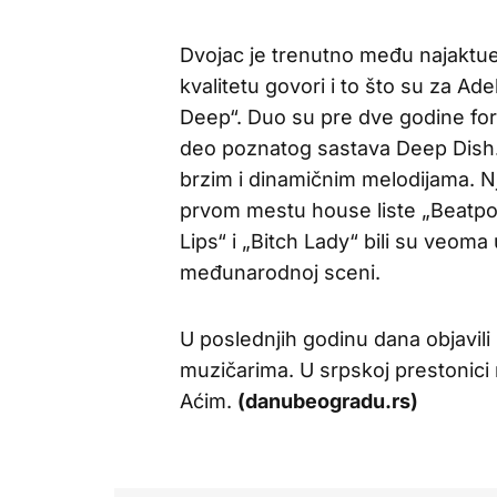
Dvojac je trenutno među najaktue
kvalitetu govori i to što su za Ade
Deep“. Duo su pre dve godine form
deo poznatog sastava Deep Dish.
brzim i dinamičnim melodijama. Nj
prvom mestu house liste „Beatport
Lips“ i „Bitch Lady“ bili su veoma
međunarodnoj sceni.
U poslednjih godinu dana objavil
muzičarima. U srpskoj prestonici 
Aćim.
(danubeogradu.rs)