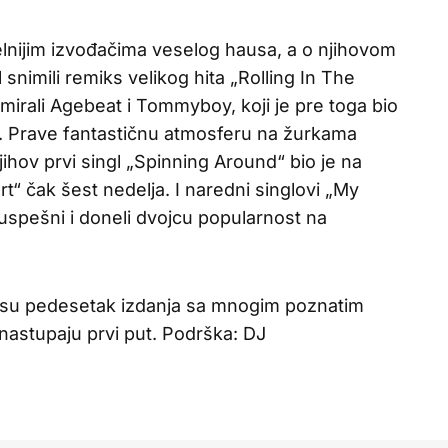
lnijim izvođačima veselog hausa, a o njihovom
l snimili remiks velikog hita „Rolling In The
irali Agebeat i Tommyboy, koji je pre toga bio
 Prave fantastičnu atmosferu na žurkama
ihov prvi singl „Spinning Around“ bio je na
“ čak šest nedelja. I naredni singlovi „My
 uspešni i doneli dvojcu popularnost na
i su pedesetak izdanja sa mnogim poznatim
nastupaju prvi put. Podrška: DJ