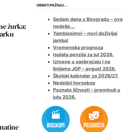
OBRATI PAŽNJU…
Sedam dana u Beogradu – ove
ne žurka:
nedelje…
Parku
Yambissimo! – novi doživljaj
jamba!
Vremenska prognoza
Isplata penzija za jul 2026.
Izmene u saobraćaju i na
linijama JGP – avgust 2026.
Školski kalendar za 2026/27.
Nedeljni horoskop
Poznate ličnosti – preminuli u
julu 2026.
matine