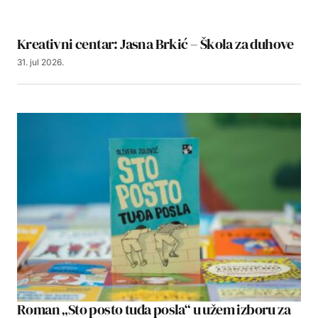
Kreativni centar: Jasna Brkić – Škola za duhove
31. jul 2026.
Roman „Sto posto tuđa posla“ u užem izboru za