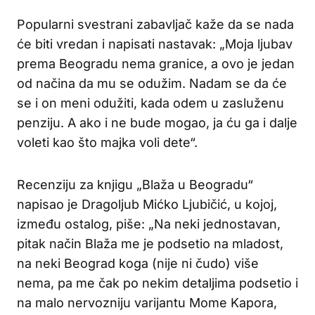
Popularni svestrani zabavljač kaže da se nada
će biti vredan i napisati nastavak: „Moja ljubav
prema Beogradu nema granice, a ovo je jedan
od načina da mu se odužim. Nadam se da će
se i on meni odužiti, kada odem u zasluženu
penziju. A ako i ne bude mogao, ja ću ga i dalje
voleti kao što majka voli dete“.
Recenziju za knjigu „Blaža u Beogradu“
napisao je Dragoljub Mićko Ljubičić, u kojoj,
između ostalog, piše: „Na neki jednostavan,
pitak način Blaža me je podsetio na mladost,
na neki Beograd koga (nije ni čudo) više
nema, pa me čak po nekim detaljima podsetio i
na malo nervozniju varijantu Mome Kapora,