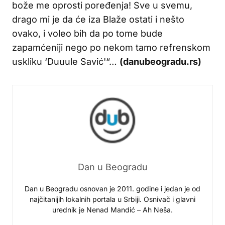
bože me oprosti poređenja! Sve u svemu,
drago mi je da će iza Blaže ostati i nešto
ovako, i voleo bih da po tome bude
zapamćeniji nego po nekom tamo refrenskom
uskliku ‘Duuule Savić'“…
(danubeogradu.rs)
Dan u Beogradu
Dan u Beogradu osnovan je 2011. godine i jedan je od
najčitanijih lokalnih portala u Srbiji. Osnivač i glavni
urednik je Nenad Mandić – Ah Neša.