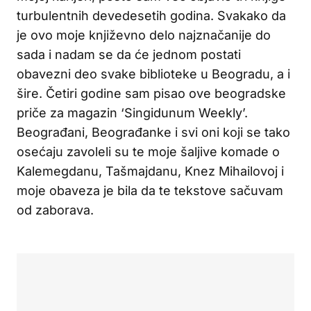
turbulentnih devedesetih godina. Svakako da
je ovo moje književno delo najznačanije do
sada i nadam se da će jednom postati
obavezni deo svake biblioteke u Beogradu, a i
šire. Četiri godine sam pisao ove beogradske
priče za magazin ‘Singidunum Weekly’.
Beograđani, Beograđanke i svi oni koji se tako
osećaju zavoleli su te moje šaljive komade o
Kalemegdanu, Tašmajdanu, Knez Mihailovoj i
moje obaveza je bila da te tekstove sačuvam
od zaborava.