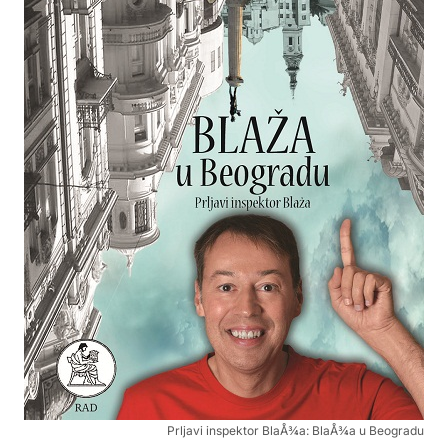
Prljavi inspektor BlaÅ¾a: BlaÅ¾a u Beogradu