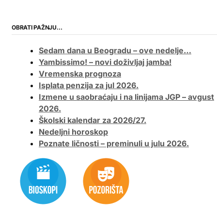
OBRATI PAŽNJU…
Sedam dana u Beogradu – ove nedelje…
Yambissimo! – novi doživljaj jamba!
Vremenska prognoza
Isplata penzija za jul 2026.
Izmene u saobraćaju i na linijama JGP – avgust
2026.
Školski kalendar za 2026/27.
Nedeljni horoskop
Poznate ličnosti – preminuli u julu 2026.