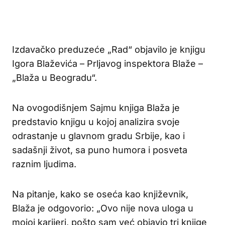
Izdavačko preduzeće „Rad“ objavilo je knjigu
Igora Blaževića – Prljavog inspektora Blaže –
„Blaža u Beogradu“.
Na ovogodišnjem Sajmu knjiga Blaža je
predstavio knjigu u kojoj analizira svoje
odrastanje u glavnom gradu Srbije, kao i
sadašnji život, sa puno humora i posveta
raznim ljudima.
Na pitanje, kako se oseća kao književnik,
Blaža je odgovorio: „Ovo nije nova uloga u
mojoj karijeri, pošto sam već objavio tri knjige