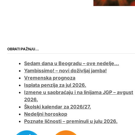
OBRATI PAŽNJU…
Sedam dana u Beogradu – ove nedelje…
Yambissimo! – novi doživljaj jamba!
Vremenska prognoza
Isplata penzija za jul 2026.
Izmene u saobraćaju i na linijama JGP – avgust
2026.
Školski kalendar za 2026/27.
Nedeljni horoskop
Poznate ličnosti – preminuli u julu 2026.