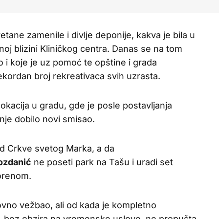
ane zamenile i divlje deponije, kakva je bila u
oj blizini Kliničkog centra. Danas se na tom
o i koje je uz pomoć te opštine i grada
kordan broj rekreativaca svih uzrasta.
 lokacija u gradu, gde je posle postavljanja
je dobilo novi smisao.
ed Crkve svetog Marka, a da
ozdanić
ne poseti park na Tašu i uradi set
vorenom.
edovno vežbao, ali od kada je kompletno
, bez obzira na vremenske uslove, ne propušta