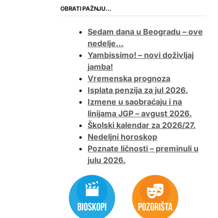
OBRATI PAŽNJU…
Sedam dana u Beogradu – ove
nedelje…
Yambissimo! – novi doživljaj
jamba!
Vremenska prognoza
Isplata penzija za jul 2026.
Izmene u saobraćaju i na
linijama JGP – avgust 2026.
Školski kalendar za 2026/27.
Nedeljni horoskop
Poznate ličnosti – preminuli u
julu 2026.