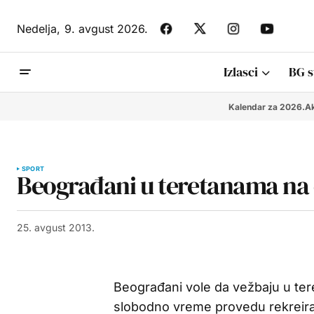
Nedelja,
9. avgust 2026.
Izlasci
BG s
Kalendar za 2026.
Ak
SPORT
Beograđani u teretanama na
25. avgust 2013.
Beograđani vole da vežbaju u te
slobodno vreme provedu rekreira