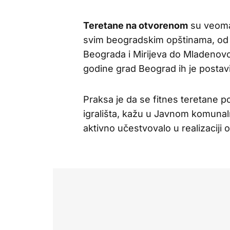
Teretane na otvorenom
su veoma
svim beogradskim opštinama, od 
Beograda i Mirijeva do Mladenov
godine grad Beograd ih je postav
Praksa je da se fitnes teretane pos
igrališta, kažu u Javnom komunal
aktivno učestvovalo u realizaciji 