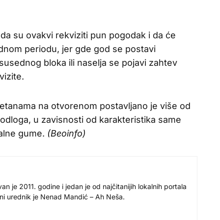
 da su ovakvi rekviziti pun pogodak i da će
rednom periodu, jer gde god se postavi
susednog bloka ili naselja se pojavi zahtev
vizite.
retanama na otvorenom postavljano je više od
 podloga, u zavisnosti od karakteristika same
ijalne gume.
(Beoinfo)
 je 2011. godine i jedan je od najčitanijih lokalnih portala
avni urednik je Nenad Mandić – Ah Neša.