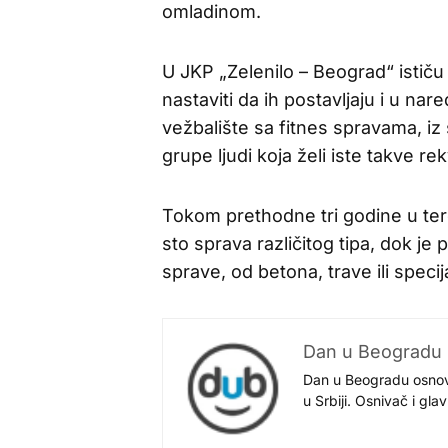
omladinom.
U JKP „Zelenilo – Beograd“ ističu
nastaviti da ih postavljaju i u na
vežbalište sa fitnes spravama, iz 
grupe ljudi koja želi iste takve rek
Tokom prethodne tri godine u te
sto sprava različitog tipa, dok je
sprave, od betona, trave ili spec
Dan u Beogradu
Dan u Beogradu osnovan
u Srbiji. Osnivač i gl