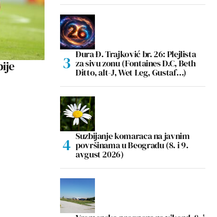
Đura Đ. Trajković br. 26: Plejlista
za sivu zonu (Fontaines D.C, Beth
bije
Ditto, alt-J, Wet Leg, Gustaf…)
Suzbijanje komaraca na javnim
površinama u Beogradu (8. i 9.
avgust 2026)