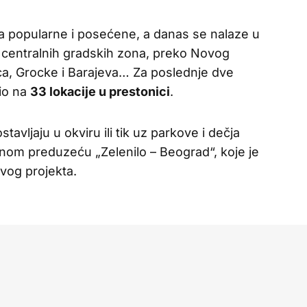
 popularne i posećene, a danas se nalaze u
centralnih gradskih zona, preko Novog
ca, Grocke i Barajeva… Za poslednje dve
io na
33 lokacije u prestonici
.
tavljaju u okviru ili tik uz parkove i dečja
nom preduzeću „Zelenilo – Beograd“, koje je
ovog projekta.