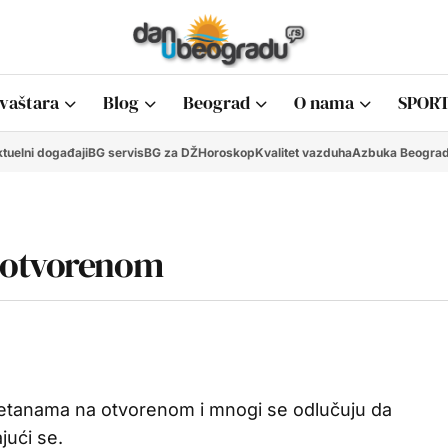
vaštara
Blog
Beograd
O nama
SPORT
tuelni događaji
BG servis
BG za DŽ
Horoskop
Kvalitet vazduha
Azbuka Beogra
 otvorenom
retanama na otvorenom i mnogi se odlučuju da
jući se.