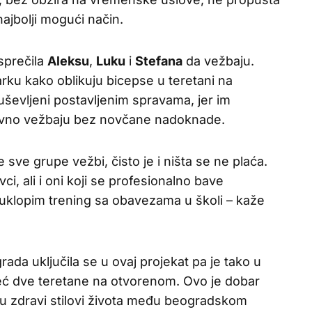
ajbolji mogući način.
sprečila
Aleksu
,
Luku
i
Stefana
da vežbaju.
ku kako oblikuju bicepse u teretani na
ševljeni postavljenim spravama, jer im
dovno vežbaju bez novčane nadoknade.
sve grupe vežbi, čisto je i ništa se ne plaća.
ci, ali i oni koji se profesionalno bave
 uklopim trening sa obavezama u školi – kaže
ada uključila se u ovaj projekat pa je tako u
 već dve teretane na otvorenom. Ovo je dobar
u zdravi stilovi života među beogradskom