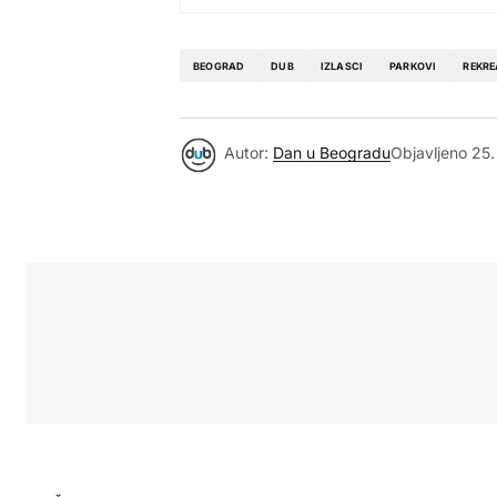
BEOGRAD
DUB
IZLASCI
PARKOVI
REKRE
Autor:
Dan u Beogradu
Objavljeno
25.