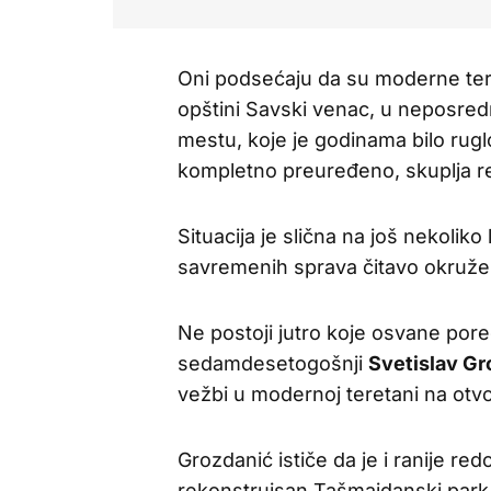
Oni podsećaju da su moderne teret
opštini Savski venac, u neposredn
mestu, koje je godinama bilo rugl
kompletno preuređeno, skuplja re
Situacija je slična na još nekoliko
savremenih sprava čitavo okružen
Ne postoji jutro koje osvane por
sedamdesetogošnji
Svetislav Gr
vežbi u modernoj teretani na ot
Grozdanić ističe da je i ranije r
rekonstruisan Tašmajdanski park