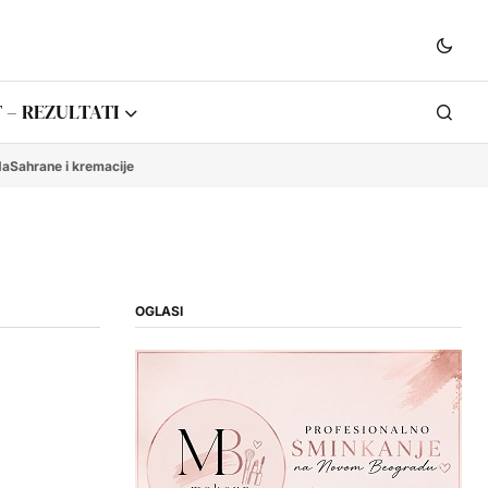
 – REZULTATI
da
Sahrane i kremacije
OGLASI