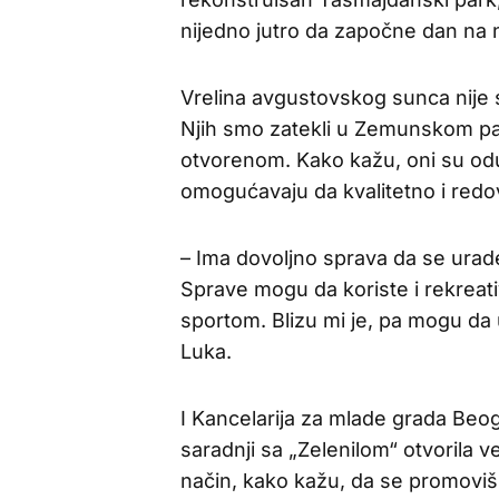
nijedno jutro da započne dan na n
Vrelina avgustovskog sunca nije 
Njih smo zatekli u Zemunskom par
otvorenom. Kako kažu, oni su odu
omogućavaju da kvalitetno i re
– Ima dovoljno sprava da se urade 
Sprave mogu da koriste i rekreativ
sportom. Blizu mi je, pa mogu da
Luka.
I Kancelarija za mlade grada Beogr
saradnji sa „Zelenilom“ otvorila
način, kako kažu, da se promoviš