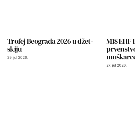
Trofej Beograda 2026 u džet-
M18 EHF 
skiju
prvenstv
muškarce
29. jul 2026.
27. jul 2026.