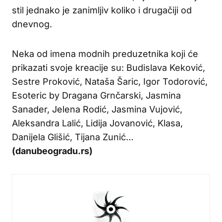
stil jednako je zanimljiv koliko i drugačiji od
dnevnog.
Neka od imena modnih preduzetnika koji će
prikazati svoje kreacije su: Budislava Keković,
Sestre Proković, Nataša Šaric, Igor Todorović,
Esoteric by Dragana Grnčarski, Jasmina
Sanader, Jelena Rodić, Jasmina Vujović,
Aleksandra Lalić, Lidija Jovanović, Klasa,
Danijela Glišić, Tijana Zunić…
(danubeogradu.rs)