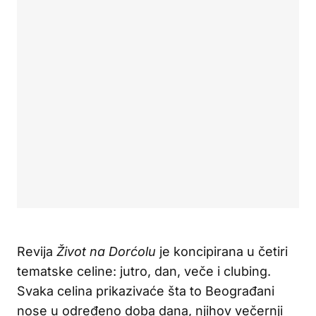
Revija
Život na Dorćolu
je koncipirana u četiri
tematske celine: jutro, dan, veče i clubing.
Svaka celina prikazivaće šta to Beograđani
nose u određeno doba dana, njihov večernji