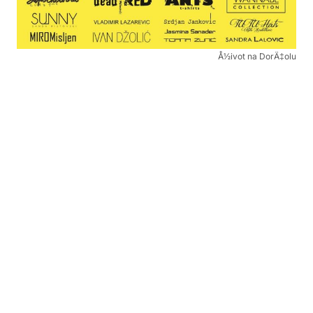
Å½ivot na DorÄ‡olu