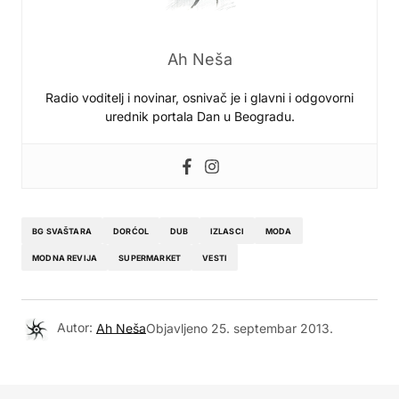
Ah Neša
Radio voditelj i novinar, osnivač je i glavni i odgovorni
urednik portala Dan u Beogradu.
BG SVAŠTARA
DORĆOL
DUB
IZLASCI
MODA
MODNA REVIJA
SUPERMARKET
VESTI
Autor:
Ah Neša
Objavljeno
25. septembar 2013.