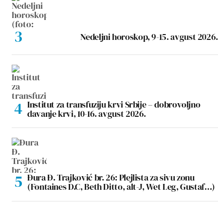
Nedeljni horoskop, 9-15. avgust 2026.
Institut za transfuziju krvi Srbije – dobrovoljno
davanje krvi, 10-16. avgust 2026.
Đura Đ. Trajković br. 26: Plejlista za sivu zonu
(Fontaines D.C, Beth Ditto, alt-J, Wet Leg, Gustaf…)