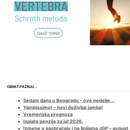
OBRATI PAŽNJU…
Sedam dana u Beogradu – ove nedelje…
Yambissimo! – novi doživljaj jamba!
Vremenska prognoza
Isplata penzija za jul 2026.
Izmene u saobraćaju i na linijama JGP – avgust