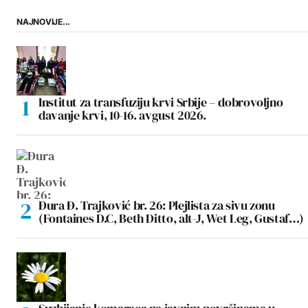
NAJNOVIJE...
Institut za transfuziju krvi Srbije – dobrovoljno
davanje krvi, 10-16. avgust 2026.
Đura Đ. Trajković br. 26: Plejlista za sivu zonu
(Fontaines D.C, Beth Ditto, alt-J, Wet Leg, Gustaf…)