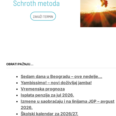
OBRATI PAŽNJU…
Sedam dana u Beogradu – ove nedelje…
Yambissimo! – novi doživljaj jamba!
Vremenska prognoza
Isplata penzija za jul 2026.
Izmene u saobraćaju i na linijama JGP – avgust
2026.
Školski kalendar za 2026/27.