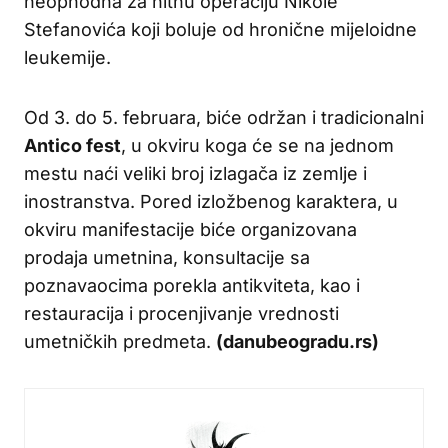
neophodna za hitnu operaciju Nikole
Stefanovića koji boluje od hronične mijeloidne
leukemije.
Od 3. do 5. februara, biće održan i tradicionalni
Antico fest
, u okviru koga će se na jednom
mestu naći veliki broj izlagača iz zemlje i
inostranstva. Pored izložbenog karaktera, u
okviru manifestacije biće organizovana
prodaja umetnina, konsultacije sa
poznavaocima porekla antikviteta, kao i
restauracija i procenjivanje vrednosti
umetničkih predmeta.
(danubeogradu.rs)