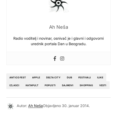
Ah Neša
Radio voditelj i novinar, osnivač je i glavni i odgovorni
urednik portala Dan u Beogradu.
ANTICO FEST
APPLE
DELTA CITY
DUB
FESTIVALI
ILIKE
IZLASCI
KATAPULT
POPUSTI
SAJMOVI
SHOPPING
VESTI
Autor:
Ah Neša
Objavljeno
30. januar 2014.