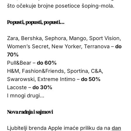
što očekuje brojne posetioce šoping-mola.
Popusti, popusti, popusti…
Zara, Bershka, Sephora, Mango, Sport Vision,
Women’s Secret, New Yorker, Terranova –
do
70%
Pull&Bear –
do 60%
H&M, Fashion&Friends, Sportina, C&A,
Swarowski, Extreme Intimo –
do 50%
Lacoste –
do 30%
I mnogi drugi…
Nova radnja i sajmovi
Ljubitelji brenda Apple imaće priliku da na
dan