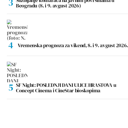
Suzbijanje komaraca na javnim površinama u
Beogradu (8. i 9. avgust 2026)
Vremenska prognoza za vikend, 8. i 9. avgust 2026.
SF Night: POSLEDNJI DANI ULICE HRASTOVA u
Concept Cinema i CineStar bioskopima