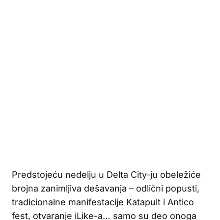
Predstojeću nedelju u Delta City-ju obeležiće
brojna zanimljiva dešavanja – odlični popusti,
tradicionalne manifestacije Katapult i Antico
fest, otvaranje iLike-a… samo su deo onoga