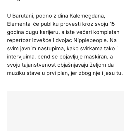
U Barutani, podno zidina Kalemegdana,
Elemental će publi​ku provesti kroz svoju 15
godina dugu karijeru, a iste večeri kompletan
repertoar izvešće i dvojac Nipplepeople. Na
svim javnim nastupima, kako svirkama tako i
intervjuima, bend se pojavljuje maskiran, a
svoju tajanstvenost objašnjavaju željom da
muziku stave u prvi plan, jer zbog nje i jesu tu.