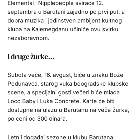
Elemental i Nipplepeople sviraće 12.
septembra u Barutani zajedno po prvi put, a
dobra muzika i jedinstven ambijent kultnog
kluba na Kalemegdanu učiniće ovu svirku
nezaboravnom.
I druge žurke…
Subota veče, 16. avgust, biće u znaku Bože
Podunavca, starog vuka beogradske klupske
scene, a specijalni gosti večeri biće mlada
Loco Baby i Luka Concrete. Karte će biti
dostupne na ulazu u Barutanu na veče žurke,
po ceni od 300 dinara.
Letnji događaj sezone u klubu Barutana