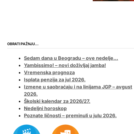
OBRATI PAŽNJU…
Sedam dana u Beogradu – ove nedelje…
Yambissimo! – novi doživljaj jamba!
Vremenska prognoza
Isplata penzija za jul 2026.
Izmene u saobraćaju i na linijama JGP – avgust
2026.
Školski kalendar za 2026/27.
Nedeljni horoskop
Poznate ličnosti – preminuli u julu 2026.