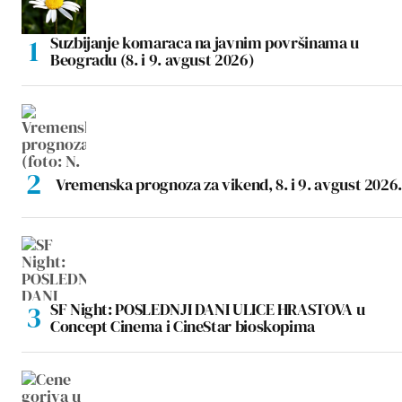
Suzbijanje komaraca na javnim površinama u
Beogradu (8. i 9. avgust 2026)
Vremenska prognoza za vikend, 8. i 9. avgust 2026.
SF Night: POSLEDNJI DANI ULICE HRASTOVA u
Concept Cinema i CineStar bioskopima