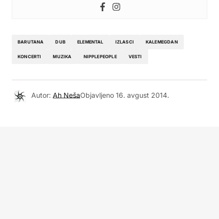
BARUTANA
DUB
ELEMENTAL
IZLASCI
KALEMEGDAN
KONCERTI
MUZIKA
NIPPLEPEOPLE
VESTI
Autor:
Ah Neša
Objavljeno
16. avgust 2014.