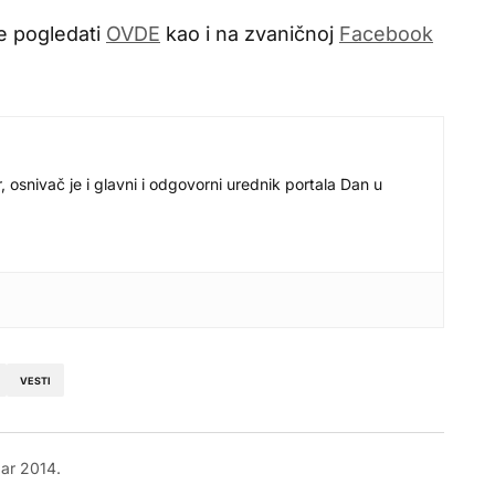
e pogledati
OVDE
kao i na zvaničnoj
Facebook
r, osnivač je i glavni i odgovorni urednik portala Dan u
VESTI
ar 2014.