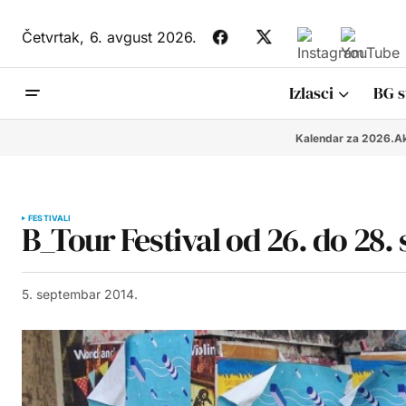
Četvrtak,
6. avgust 2026.
Izlasci
BG s
Kalendar za 2026.
Ak
FESTIVALI
B_Tour Festival od 26. do 28
5. septembar 2014.