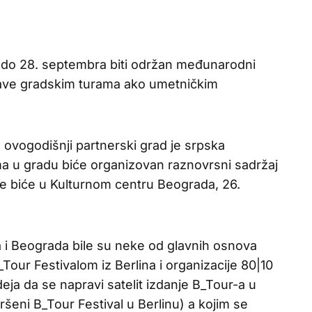
. do 28. septembra biti održan međunarodni
i bave gradskim turama ako umetničkim
 a ovogodišnji partnerski grad je srpska
ama u gradu biće organizovan raznovrsni sadržaj
je biće u Kulturnom centru Beograda, 26.
na i Beograda bile su neke od glavnih osnova
our Festivalom iz Berlina i organizacije 80|10
ideja da se napravi satelit izdanje B_Tour-a u
šeni B_Tour Festival u Berlinu) a kojim se