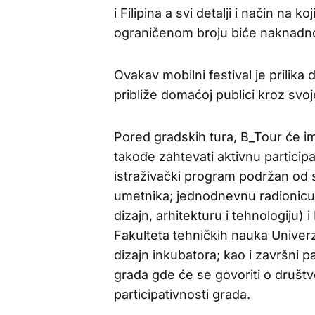
i Filipina a svi detalji i način na 
ograničenom broju biće naknadno 
Ovakav mobilni festival je prilika
približe domaćoj publici kroz svo
Pored gradskih tura, B_Tour će im
takođe zahtevati aktivnu participa
istraživački program podržan od
umetnika; jednodnevnu radionicu
dizajn, arhitekturu i tehnologiju
Fakulteta tehničkih nauka Unive
dizajn inkubatora; kao i završni 
grada gde će se govoriti o društv
participativnosti grada.