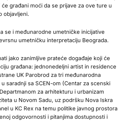
koji će građani moći da se prijave za ove ture u
objavljeni.
 da se i međunarodne umetničke inicijative
jevrsnu umetničku interpretaciju Beograda.
ati jako zanimljive prateće događaje koji će
ciju građana: jednonedeljni artist in residence
 strane UK Parobrod za tri međunarodna
 u saradnji sa SCEN-om (Centar za scenski
) i Departmanom za arhitekturu i urbanizam
rziteta u Novom Sadu, uz podršku Nova Iskra
panel u KC Rex na temu politike javnog prostora
enoj odgovornosti i pitanjima dostupnosti i