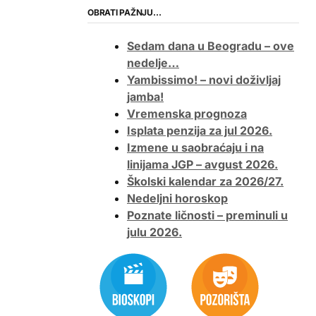
OBRATI PAŽNJU…
Sedam dana u Beogradu – ove
nedelje…
Yambissimo! – novi doživljaj
jamba!
Vremenska prognoza
Isplata penzija za jul 2026.
Izmene u saobraćaju i na
linijama JGP – avgust 2026.
Školski kalendar za 2026/27.
Nedeljni horoskop
Poznate ličnosti – preminuli u
julu 2026.