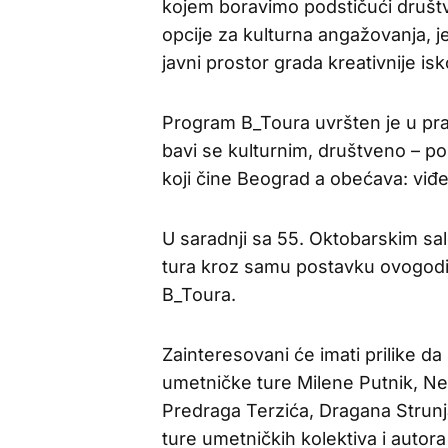
kojem boravimo podstičući društv
opcije za kulturna angažovanja, j
javni prostor grada kreativnije isko
Program B_Toura uvršten je u prat
bavi se kulturnim, društveno – po
koji čine Beograd a obećava: viđ
U saradnji sa 55. Oktobarskim sa
tura kroz samu postavku ovogodi
B_Toura.
Zainteresovani će imati prilike d
umetničke ture Milene Putnik, Nel
Predraga Terzića, Dragana Strunj
ture umetničkih kolektiva i autora