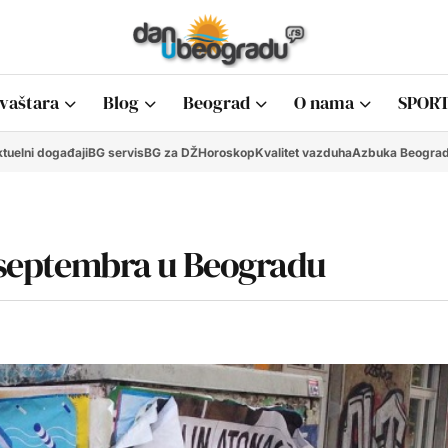
vaštara
Blog
Beograd
O nama
SPORT
tuelni događaji
BG servis
BG za DŽ
Horoskop
Kvalitet vazduha
Azbuka Beogra
. septembra u Beogradu