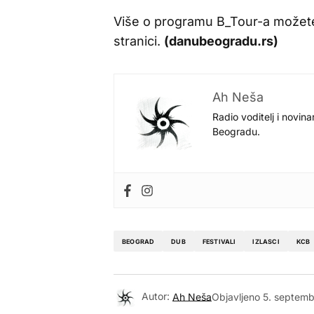
Više o programu B_Tour-a možet
stranici.
(danubeogradu.rs)
Ah Neša
Radio voditelj i novina
Beogradu.
BEOGRAD
DUB
FESTIVALI
IZLASCI
KCB
Autor:
Ah Neša
Objavljeno
5. septemb