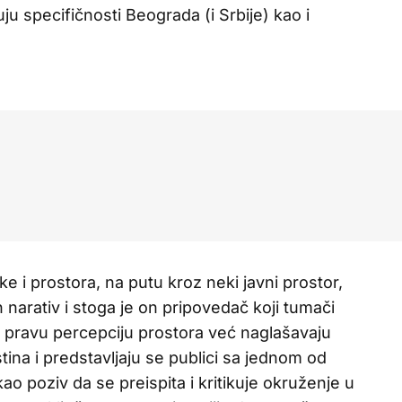
ju specifičnosti Beograda (i Srbije) kao i
e i prostora, na putu kroz neki javni prostor,
 narativ i stoga je on pripovedač koji tumači
u pravu percepciju prostora već naglašavaju
stina i predstavljaju se publici sa jednom od
kao poziv da se preispita i kritikuje okruženje u