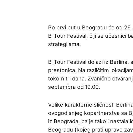
Po prvi put u Beogradu će od 26
B_Tour Festival, čiji se učesnic
strategijama.
B_Tour Festival dolazi iz Berlina,
prestonica. Na različitim lokacij
tokom tri dana. Zvanično otvaran
septembra od 19.00.
Velike karakterne sličnosti Berli
ovogodišnjeg kopartnerstva sa B_T
iz Beograda, pa je tako i nastala 
Beogradu (kojeg prati upravo zavr