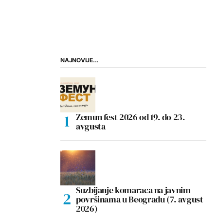
NAJNOVIJE...
Zemun fest 2026 od 19. do 23.
avgusta
Suzbijanje komaraca na javnim
površinama u Beogradu (7. avgust
2026)