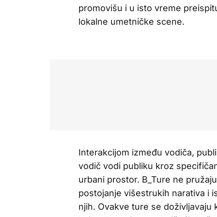
promovišu i u isto vreme preispitu
lokalne umetničke scene.
Interakcijom između vodiča, publik
vodič vodi publiku kroz specifičan
urbani prostor. B_Ture ne pružaj
postojanje višestrukih narativa i i
njih. Ovakve ture se doživljavaju 