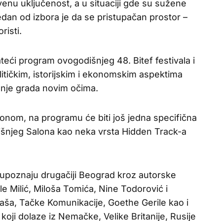
enu uključenost, a u situaciji gde su sužene
edan od izbora je da se pristupačan prostor –
risti.
eći program ovogodišnjeg 48. Bitef festivala i
litičkim, istorijskim i ekonomskim aspektima
enje grada novim očima.
lonom, na programu će biti još jedna specifična
šnjeg Salona kao neka vrsta Hidden Track-a
a upoznaju drugačiji Beograd kroz autorske
e Milić, Miloša Tomića, Nine Todorović i
aša, Tačke Komunikacije, Goethe Gerile kao i
 koji dolaze iz Nemačke, Velike Britanije, Rusije