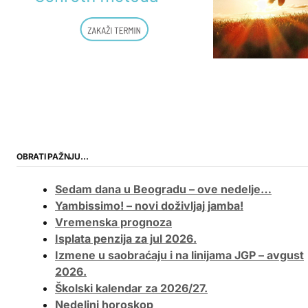
OBRATI PAŽNJU…
Sedam dana u Beogradu – ove nedelje…
Yambissimo! – novi doživljaj jamba!
Vremenska prognoza
Isplata penzija za jul 2026.
Izmene u saobraćaju i na linijama JGP – avgust
2026.
Školski kalendar za 2026/27.
Nedeljni horoskop