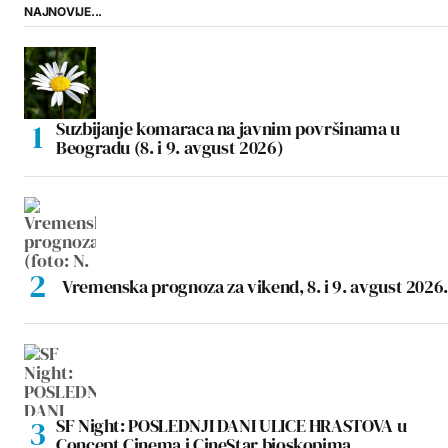
NAJNOVIJE...
Suzbijanje komaraca na javnim površinama u
Beogradu (8. i 9. avgust 2026)
Vremenska prognoza za vikend, 8. i 9. avgust 2026.
SF Night: POSLEDNJI DANI ULICE HRASTOVA u
Concept Cinema i CineStar bioskopima