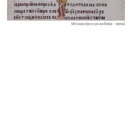
Miroslavljevo jevanÄ‘elje - detalj