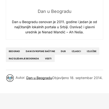
Dan u Beogradu
Dan u Beogradu osnovan je 2011. godine i jedan je od
najčitanijih lokalnih portala u Srbiji. Osnivač i glavni
urednik je Nenad Mandić – Ah Neša.
BEOGRAD
DANI EVROPSKE BAŠTINE
DUB
IZLASCI
IZLOŽBE
RAZGLEDANJE BEOGRADA
VESTI
Autor:
Dan u Beogradu
Objavljeno
18. septembar 2014.