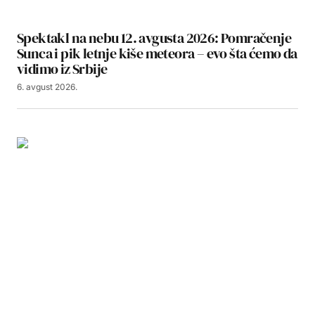
Spektakl na nebu 12. avgusta 2026: Pomračenje
Sunca i pik letnje kiše meteora – evo šta ćemo da
vidimo iz Srbije
6. avgust 2026.