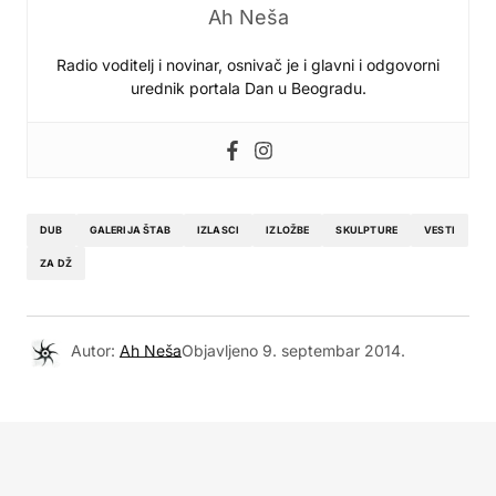
Ah Neša
Radio voditelj i novinar, osnivač je i glavni i odgovorni
urednik portala Dan u Beogradu.
DUB
GALERIJA ŠTAB
IZLASCI
IZLOŽBE
SKULPTURE
VESTI
ZA DŽ
Autor:
Ah Neša
Objavljeno
9. septembar 2014.