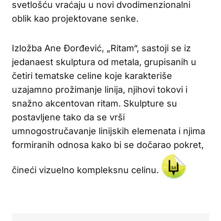
svetlošću vraćaju u novi dvodimenzionalni
oblik kao projektovane senke.
Izložba Ane Đorđević, „Ritam“, sastoji se iz
jedanaest skulptura od metala, grupisanih u
četiri tematske celine koje karakteriše
uzajamno prožimanje linija, njihovi tokovi i
snažno akcentovan ritam. Skulpture su
postavljene tako da se vrši
umnogostručavanje linijskih elemenata i njima
formiranih odnosa kako bi se dočarao pokret,
čineći vizuelno kompleksnu celinu.