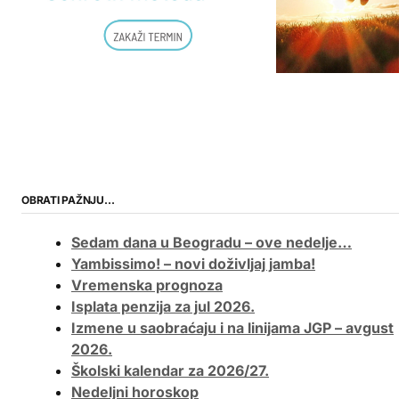
OBRATI PAŽNJU…
Sedam dana u Beogradu – ove nedelje…
Yambissimo! – novi doživljaj jamba!
Vremenska prognoza
Isplata penzija za jul 2026.
Izmene u saobraćaju i na linijama JGP – avgust
2026.
Školski kalendar za 2026/27.
Nedeljni horoskop