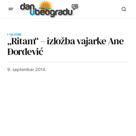
IZLOŽBE
„Ritam“ – izložba vajarke Ane
Đorđević
9. septembar 2014.