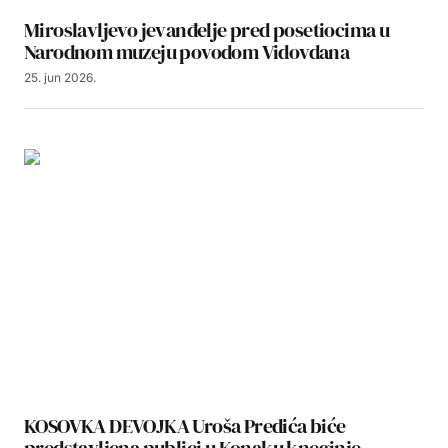
Miroslavljevo jevanđelje pred posetiocima u
Narodnom muzeju povodom Vidovdana
25. jun 2026.
KOSOVKA DEVOJKA Uroša Predića biće
predstavljena publici u Konaku kneginje