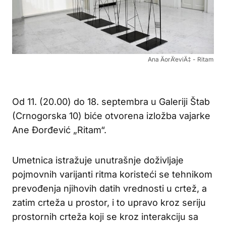
Ana ÄorÄ‘eviÄ‡ - Ritam
Od 11. (20.00) do 18. septembra u Galeriji Štab
(Crnogorska 10) biće otvorena izložba vajarke
Ane Đorđević „Ritam“.
Umetnica istražuje unutrašnje doživljaje
pojmovnih varijanti ritma koristeći se tehnikom
prevođenja njihovih datih vrednosti u crtež, a
zatim crteža u prostor, i to upravo kroz seriju
prostornih crteža koji se kroz interakciju sa