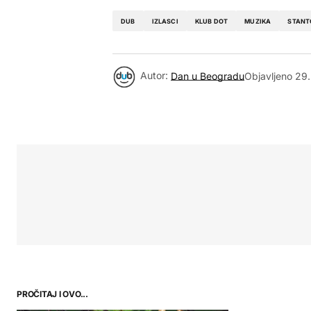
DUB
IZLASCI
KLUB DOT
MUZIKA
STANT
Autor:
Dan u Beogradu
Objavljeno
29.
PROČITAJ I OVO...