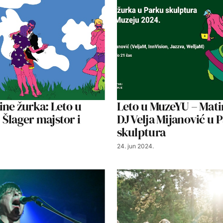
ne žurka: Leto u
Leto u MuzeYU – Mati
Šlager majstor i
DJ Velja Mijanović u 
skulptura
24. jun 2024.