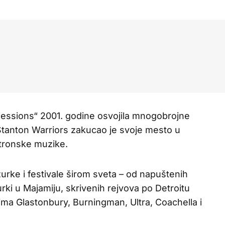
Sessions“ 2001. godine osvojila mnogobrojne
Stanton Warriors zakucao je svoje mesto u
tronske muzike.
žurke i festivale širom sveta – od napuštenih
ki u Majamiju, skrivenih rejvova po Detroitu
lima Glastonbury, Burningman, Ultra, Coachella i