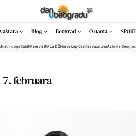
vaštara
Blog
Beograd
O nama
SPORT
tuelni događaji
BG servis
BG za DŽ
Horoskop
Kvalitet vazduha
Azbuka Beogra
 7. februara