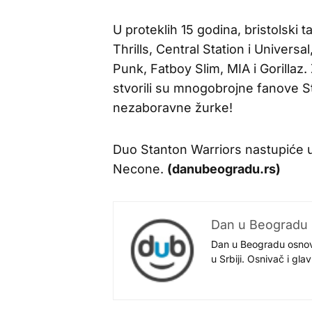
U proteklih 15 godina, bristolski
Thrills, Central Station i Univers
Punk, Fatboy Slim, MIA i Gorillaz.
stvorili su mnogobrojne fanove St
nezaboravne žurke!
Duo Stanton Warriors nastupiće 
Necone.
(danubeogradu.rs)
Dan u Beogradu
Dan u Beogradu osnovan
u Srbiji. Osnivač i gl