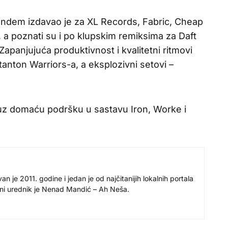
 tandem izdavao je za XL Records, Fabric, Cheap
al, a poznati su i po klupskim remiksima za Daft
 Zapanjujuća produktivnost i kvalitetni ritmovi
anton Warriors-a, a eksplozivni setovi –
uz domaću podršku u sastavu Iron, Worke i
 je 2011. godine i jedan je od najčitanijih lokalnih portala
avni urednik je Nenad Mandić – Ah Neša.