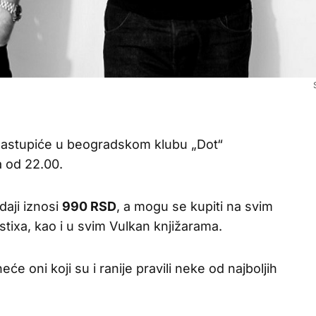
nastupiće u beogradskom klubu „Dot“
a od 22.00.
daji iznosi
990 RSD
, a mogu se kupiti na svim
tixa, kao i u svim Vulkan knjižarama.
 oni koji su i ranije pravili neke od najboljih