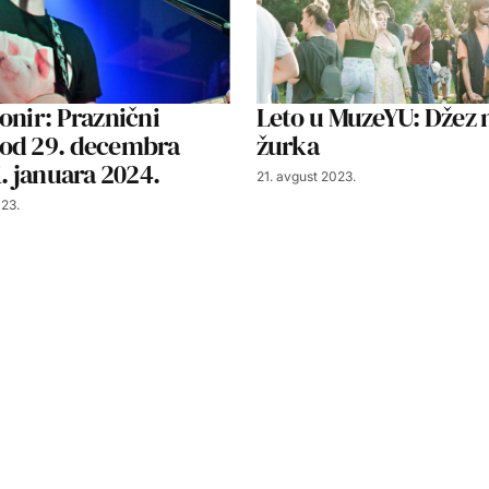
onir: Praznični
Leto u MuzeYU: Džez 
od 29. decembra
žurka
1. januara 2024.
21. avgust 2023.
23.