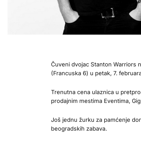
Čuveni dvojac Stanton Warriors 
(Francuska 6) u petak, 7. februar
Trenutna cena ulaznica u pretpro
prodajnim mestima Eventima, Gigs
Još jednu žurku za pamćenje doneće
beogradskih zabava.