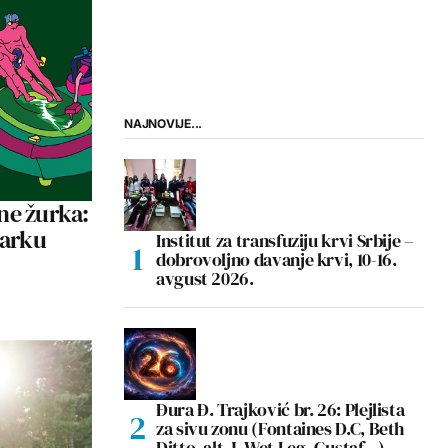
NAJNOVIJE...
ne žurka:
Parku
Institut za transfuziju krvi Srbije –
dobrovoljno davanje krvi, 10-16.
avgust 2026.
Đura Đ. Trajković br. 26: Plejlista
za sivu zonu (Fontaines D.C, Beth
Ditto, alt-J, Wet Leg, Gustaf…)