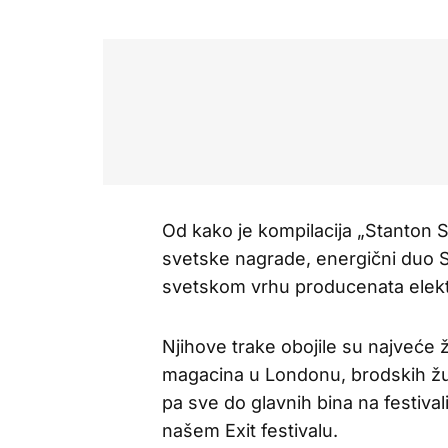
Od kako je kompilacija „Stanton 
svetske nagrade, energični duo 
svetskom vrhu producenata elek
Njihove trake obojile su najveće 
magacina u Londonu, brodskih žur
pa sve do glavnih bina na festiva
našem Exit festivalu.