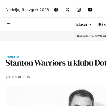
Nedelja,
9. avgust 2026.
Izlasci
BG s
Kalendar za 2026.
Ak
CLUBBING
Stanton Warriors u klubu Dot
29. januar 2015.