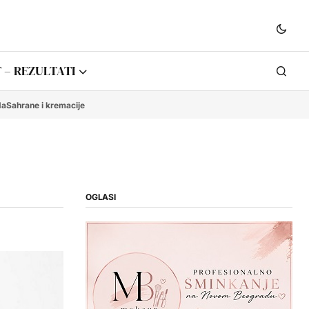
 – REZULTATI
da
Sahrane i kremacije
OGLASI