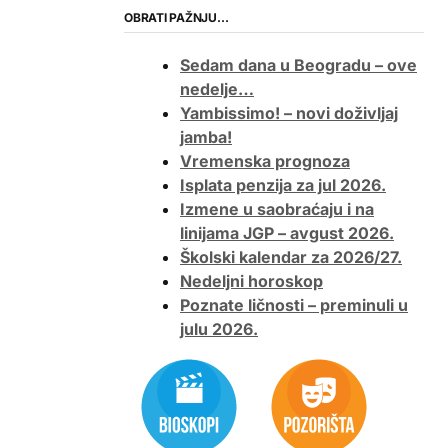
OBRATI PAŽNJU…
Sedam dana u Beogradu – ove
nedelje…
Yambissimo! – novi doživljaj
jamba!
Vremenska prognoza
Isplata penzija za jul 2026.
Izmene u saobraćaju i na
linijama JGP – avgust 2026.
Školski kalendar za 2026/27.
Nedeljni horoskop
Poznate ličnosti – preminuli u
julu 2026.