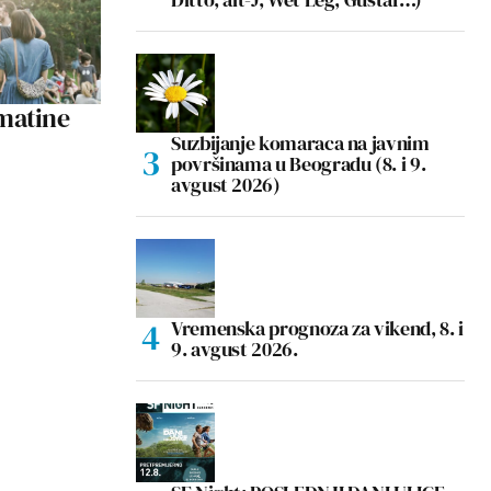
matine
Suzbijanje komaraca na javnim
površinama u Beogradu (8. i 9.
avgust 2026)
Vremenska prognoza za vikend, 8. i
9. avgust 2026.