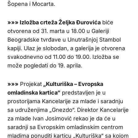
Šopena i Mocarta.
»»»
Izložba crteža Željka Đurovića
biće
otvorena od 31. marta u 18.00 u Galeriji
Beogradske tvrđave u Unutrašnjoj Stambol
kapiji. Ulaz je slobodan, a galerija je otvorena
svakodnevno od 11.00 do 19.00. Izložba se
može pogledati do 19. aprila.
»»»
Projekat
„Kulturiška – Evropska
omladinska kartica“
predstavljen je u
prostorijama Kancelarije za mlade i saradnju
sa udruženjima „Gnezdo“. Direktor Kancelarije
za mlade Ivan Josimović rekao je da će u
saradnji sa Evropskim omladinskim centrom
mladima ponuditi karticu „Kulturiška“ sa kojom