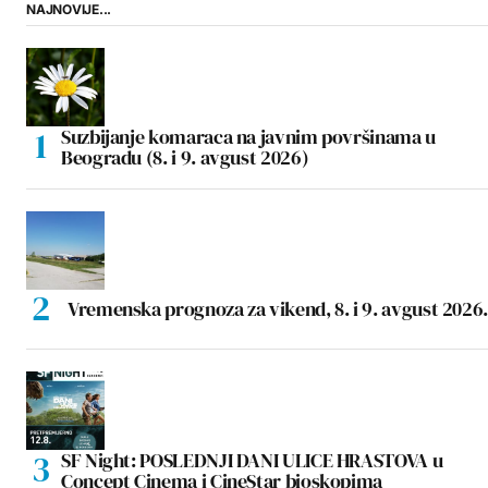
NAJNOVIJE...
Suzbijanje komaraca na javnim površinama u
Beogradu (8. i 9. avgust 2026)
Vremenska prognoza za vikend, 8. i 9. avgust 2026.
SF Night: POSLEDNJI DANI ULICE HRASTOVA u
Concept Cinema i CineStar bioskopima