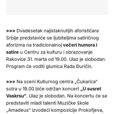
»»»
Dvadesetak najistaknutijih aforističara
Srbije predstaviće se ljubiteljima satiričnog
aforizma na tradicionalnoj
večeri humora i
satire
u Centru za kulturu i obrazovanje
Rakovice 31. marta od 19.00. Ulaz je slobodan.
Program će voditi glumica Rada Đuričin.
»»»
Na sceni Kulturnog centra „Čukarica“
sutra u 19.00 biće održan koncert
„U susret
Vaskrsu“
. Ulaz je slobodan. Na koncertu će se
predstaviti mladi talenti Muzičke škole
„Amadeus“ izvodeći kompozicije Prokofjeva,