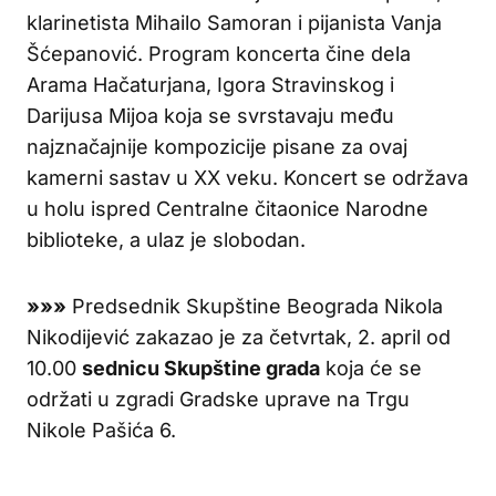
klarinetista Mihailo Samoran i pijanista Vanja
Šćepanović. Program koncerta čine dela
Arama Hačaturjana, Igora Stravinskog i
Darijusa Mijoa koja se svrstavaju među
najznačajnije kompozicije pisane za ovaj
kamerni sastav u XX veku. Koncert se održava
u holu ispred Centralne čitaonice Narodne
biblioteke, a ulaz je slobodan.
»»»
Predsednik Skupštine Beograda Nikola
Nikodijević zakazao je za četvrtak, 2. april od
10.00
sednicu Skupštine grada
koja će se
održati u zgradi Gradske uprave na Trgu
Nikole Pašića 6.