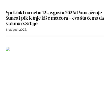
Spektakl na nebu 12. avgusta 2026: Pomračenje
Sunca i pik letnje kiše meteora – evo šta ćemo da
vidimo iz Srbije
6. avgust 2026.