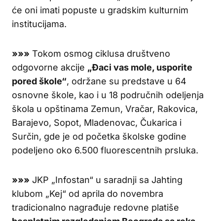
će oni imati popuste u gradskim kulturnim
institucijama.
»»»
Tokom osmog ciklusa društveno
odgovorne akcije
„Đaci vas mole, usporite
pored škole“
, održane su predstave u 64
osnovne škole, kao i u 18 područnih odeljenja
škola u opštinama Zemun, Vračar, Rakovica,
Barajevo, Sopot, Mladenovac, Čukarica i
Surčin, gde je od početka školske godine
podeljeno oko 6.500 fluorescentnih prsluka.
»»»
JKP „Infostan“ u saradnji sa Jahting
klubom „Kej“ od aprila do novembra
tradicionalno nagrađuje redovne platiše