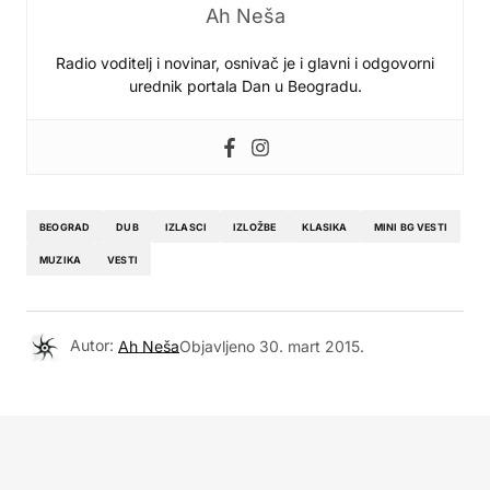
Ah Neša
Radio voditelj i novinar, osnivač je i glavni i odgovorni
urednik portala Dan u Beogradu.
BEOGRAD
DUB
IZLASCI
IZLOŽBE
KLASIKA
MINI BG VESTI
MUZIKA
VESTI
Autor:
Ah Neša
Objavljeno
30. mart 2015.