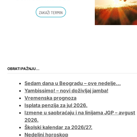
OBRATI PAŽNJU…
Sedam dana u Beogradu – ove nedelje…
Yambissimo! – novi doživljaj jamba!
Vremenska prognoza
Isplata penzija za jul 2026.
Izmene u saobraćaju i na linijama JGP – avgust
2026.
Školski kalendar za 2026/27.
Nedeljni horoskop