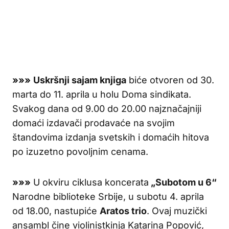
»»»
Uskršnji sajam knjiga
biće otvoren od 30.
marta do 11. aprila u holu Doma sindikata.
Svakog dana od 9.00 do 20.00 najznačajniji
domaći izdavači prodavaće na svojim
štandovima izdanja svetskih i domaćih hitova
po izuzetno povoljnim cenama.
»»»
U okviru ciklusa koncerata
„Subotom u 6“
Narodne biblioteke Srbije, u subotu 4. aprila
od 18.00, nastupiće
Aratos trio
. Ovaj muzički
ansambl čine violinistkinja Katarina Popović,