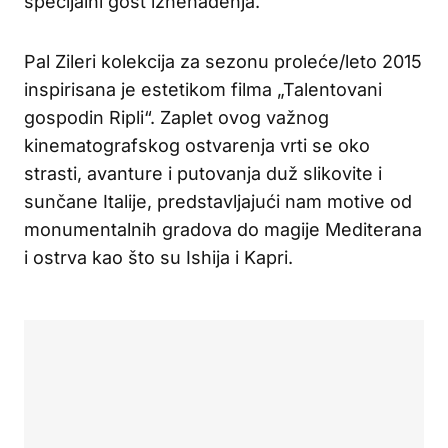
specijalni gost iznenađenja.
Pal Zileri kolekcija za sezonu proleće/leto 2015
inspirisana je estetikom filma „Talentovani
gospodin Ripli“. Zaplet ovog važnog
kinematografskog ostvarenja vrti se oko
strasti, avanture i putovanja duž slikovite i
sunčane Italije, predstavljajući nam motive od
monumentalnih gradova do magije Mediterana
i ostrva kao što su Ishija i Kapri.