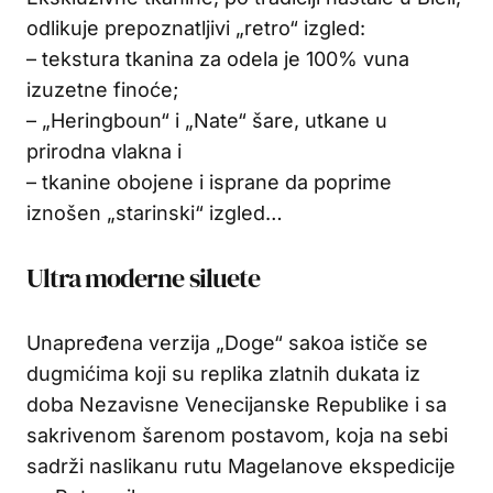
odlikuje prepoznatljivi „retro“ izgled:
– tekstura tkanina za odela je 100% vuna
izuzetne finoće;
– „Heringboun“ i „Nate“ šare, utkane u
prirodna vlakna i
– tkanine obojene i isprane da poprime
iznošen „starinski“ izgled…
Ultra moderne siluete
Unapređena verzija „Doge“ sakoa ističe se
dugmićima koji su replika zlatnih dukata iz
doba Nezavisne Venecijanske Republike i sa
sakrivenom šarenom postavom, koja na sebi
sadrži naslikanu rutu Magelanove ekspedicije