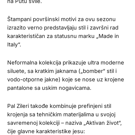
na Putu svile.
Štampani površinski motivi za ovu sezonu
izrazito verno predstavljaju stil i završni rad
karakterističan za statusnu marku „Made in
Italy“.
Neformalna kolekcija prikazuje ultra moderne
siluete, sa kratkim jaknama („bomber“ stil i
vodo-otporne jakne) koje se nose uz krojene
pantalone sa uskim nogavicama.
Pal Zileri takođe kombinuje prefinjeni stil
krojenja sa tehničkim materijalima u svojoj
savremenoj kolekciji – naziva „Aktivan život“,
čije glavne karakteristike jesu: