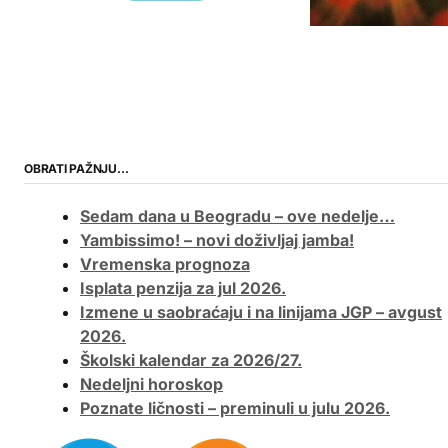
OBRATI PAŽNJU…
Sedam dana u Beogradu – ove nedelje…
Yambissimo! – novi doživljaj jamba!
Vremenska prognoza
Isplata penzija za jul 2026.
Izmene u saobraćaju i na linijama JGP – avgust
2026.
Školski kalendar za 2026/27.
Nedeljni horoskop
Poznate ličnosti – preminuli u julu 2026.