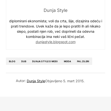
Dunja Style
diplomirani ekonomista; voli da crta, šije, dizajnira odeću i
prati trendove. Uvek kaže da je lepo pratiti ih ali nikako
slepo, postati njen rob, već doprineti da odevna
kombinacija ima neki vaš lični pečat.
dunjastyle.blogspot.com
BLOG
DUB
DUNJA STYLE O MODI
MODA
PAL ZILERI
Autor:
Dunja Style
Objavljeno
5. mart 2015.