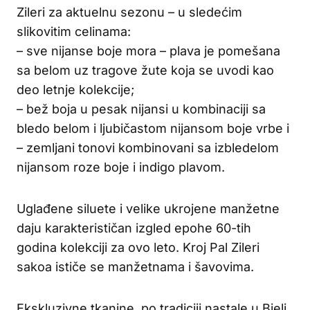
Zileri za aktuelnu sezonu – u sledećim
slikovitim celinama:
– sve nijanse boje mora – plava je pomešana
sa belom uz tragove žute koja se uvodi kao
deo letnje kolekcije;
– bež boja u pesak nijansi u kombinaciji sa
bledo belom i ljubičastom nijansom boje vrbe i
– zemljani tonovi kombinovani sa izbledelom
nijansom roze boje i indigo plavom.
Uglađene siluete i velike ukrojene manžetne
daju karakterističan izgled epohe 60-tih
godina kolekciji za ovo leto. Kroj Pal Zileri
sakoa ističe se manžetnama i šavovima.
Ekskluzivne tkanine, po tradiciji nastale u Bieli,