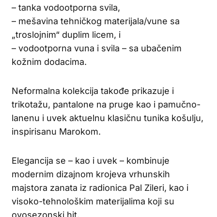
– tanka vodootporna svila,
– mešavina tehničkog materijala/vune sa
„troslojnim“ duplim licem, i
– vodootporna vuna i svila – sa ubačenim
kožnim dodacima.
Neformalna kolekcija takođe prikazuje i
trikotažu, pantalone na pruge kao i pamučno-
lanenu i uvek aktuelnu klasičnu tunika košulju,
inspirisanu Marokom.
Elegancija se – kao i uvek – kombinuje
modernim dizajnom krojeva vrhunskih
majstora zanata iz radionica Pal Zileri, kao i
visoko-tehnološkim materijalima koji su
ovosezonski hit.