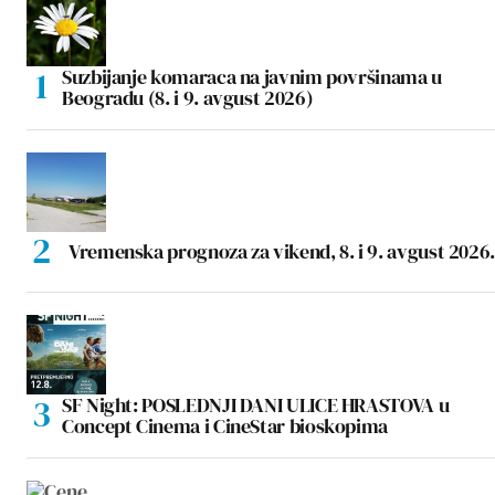
Suzbijanje komaraca na javnim površinama u
Beogradu (8. i 9. avgust 2026)
Vremenska prognoza za vikend, 8. i 9. avgust 2026.
SF Night: POSLEDNJI DANI ULICE HRASTOVA u
Concept Cinema i CineStar bioskopima