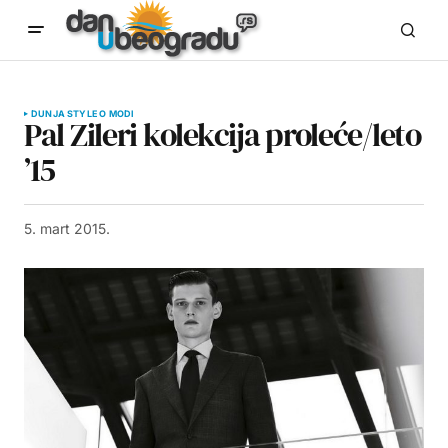
DUNJA STYLE O MODI
Pal Zileri kolekcija proleće/leto
’15
5. mart 2015.