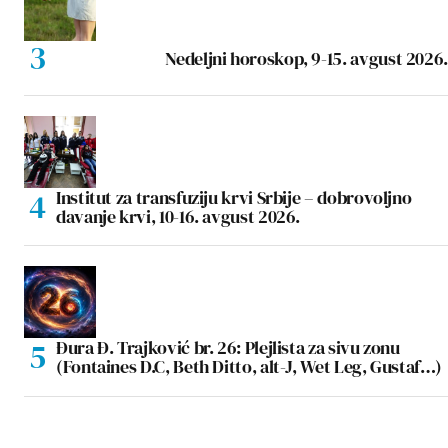
Nedeljni horoskop, 9-15. avgust 2026.
Institut za transfuziju krvi Srbije – dobrovoljno
davanje krvi, 10-16. avgust 2026.
Đura Đ. Trajković br. 26: Plejlista za sivu zonu
(Fontaines D.C, Beth Ditto, alt-J, Wet Leg, Gustaf…)