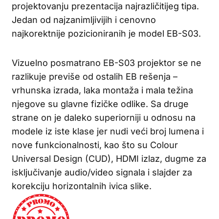
projektovanju prezentacija najrazličitijeg tipa.
Jedan od najzanimljivijih i cenovno
najkorektnije pozicioniranih je model EB-S03.
Vizuelno posmatrano EB-S03 projektor se ne
razlikuje previše od ostalih EB rešenja –
vrhunska izrada, laka montaža i mala težina
njegove su glavne fizičke odlike. Sa druge
strane on je daleko superiorniji u odnosu na
modele iz iste klase jer nudi veći broj lumena i
nove funkcionalnosti, kao što su Colour
Universal Design (CUD), HDMI izlaz, dugme za
isključivanje audio/video signala i slajder za
korekciju horizontalnih ivica slike.