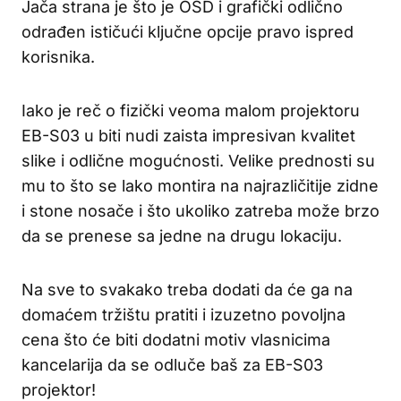
Jača strana je što je OSD i grafički odlično
odrađen ističući ključne opcije pravo ispred
korisnika.
Iako je reč o fizički veoma malom projektoru
EB-S03 u biti nudi zaista impresivan kvalitet
slike i odlične mogućnosti. Velike prednosti su
mu to što se lako montira na najrazličitije zidne
i stone nosače i što ukoliko zatreba može brzo
da se prenese sa jedne na drugu lokaciju.
Na sve to svakako treba dodati da će ga na
domaćem tržištu pratiti i izuzetno povoljna
cena što će biti dodatni motiv vlasnicima
kancelarija da se odluče baš za EB-S03
projektor!