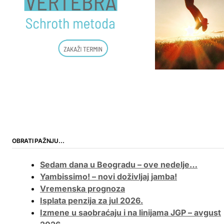
OBRATI PAŽNJU…
Sedam dana u Beogradu – ove nedelje…
Yambissimo! – novi doživljaj jamba!
Vremenska prognoza
Isplata penzija za jul 2026.
Izmene u saobraćaju i na linijama JGP – avgust