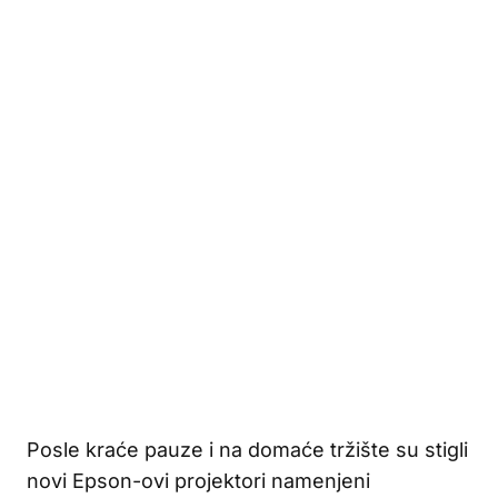
Posle kraće pauze i na domaće tržište su stigli
novi Epson-ovi projektori namenjeni