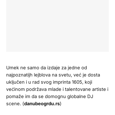
Umek ne samo da izdaje za jedne od
najpoznatijh lejblova na svetu, već je dosta
uključen i u rad svog imprinta 1605, koji
većinom podržava mlade i talentovane artiste i
pomaže im da se domognu globalne DJ
scene. (
danubeogrdu.rs
)