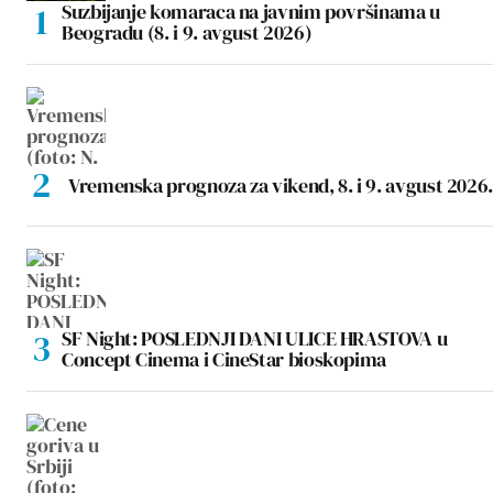
Suzbijanje komaraca na javnim površinama u
Beogradu (8. i 9. avgust 2026)
Vremenska prognoza za vikend, 8. i 9. avgust 2026.
SF Night: POSLEDNJI DANI ULICE HRASTOVA u
Concept Cinema i CineStar bioskopima