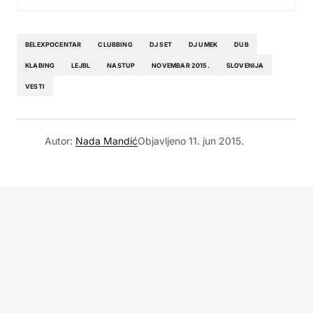
BELEXPOCENTAR
CLUBBING
DJ SET
DJ UMEK
DUB
KLABING
LEJBL
NASTUP
NOVEMBAR 2015.
SLOVENIJA
VESTI
Autor:
Nada Mandić
Objavljeno
11. jun 2015.