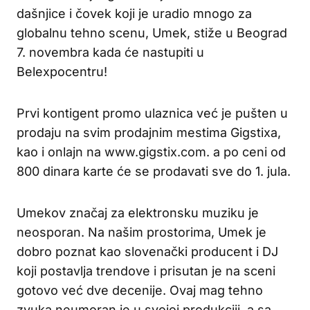
dašnjice i čovek koji je uradio mnogo za
globalnu tehno scenu, Umek, stiže u Beograd
7. novembra kada će nastupiti u
Belexpocentru!
Prvi kontigent promo ulaznica već je pušten u
prodaju na svim prodajnim mestima Gigstixa,
kao i onlajn na www.gigstix.com. a po ceni od
800 dinara karte će se prodavati sve do 1. jula.
Umekov značaj za elektronsku muziku je
neosporan. Na našim prostorima, Umek je
dobro poznat kao slovenački producent i DJ
koji postavlja trendove i prisutan je na sceni
gotovo već dve decenije. Ovaj mag tehno
zvuka neumoran je u svojoj produkciji, a sa