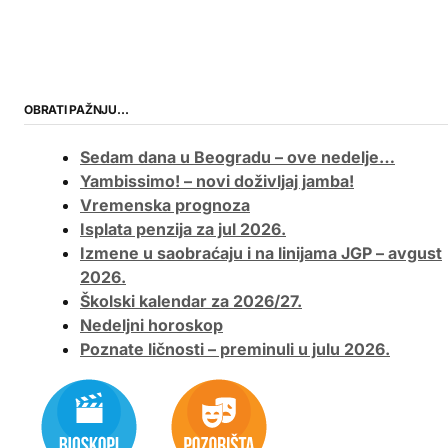
OBRATI PAŽNJU…
Sedam dana u Beogradu – ove nedelje…
Yambissimo! – novi doživljaj jamba!
Vremenska prognoza
Isplata penzija za jul 2026.
Izmene u saobraćaju i na linijama JGP – avgust
2026.
Školski kalendar za 2026/27.
Nedeljni horoskop
Poznate ličnosti – preminuli u julu 2026.