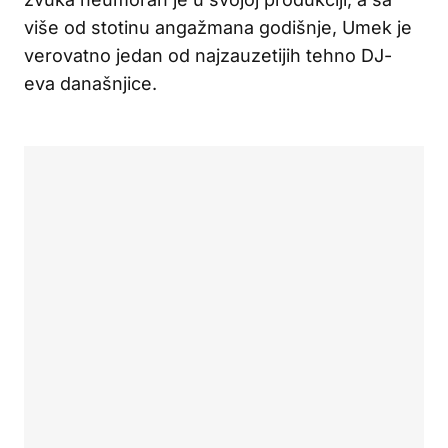
više od stotinu angažmana godišnje, Umek je
verovatno jedan od najzauzetijih tehno DJ-
eva današnjice.