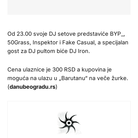
Od 23.00 svoje DJ setove predstaviće BYP_,
50Grass, Inspektor i Fake Casual, a specijalan
gost za DJ pultom biće DJ Iron.
Cena ulaznice je 300 RSD a kupovina je
moguća na ulazu u „Barutanu“ na veče žurke.
(
danubeogradu.rs
)