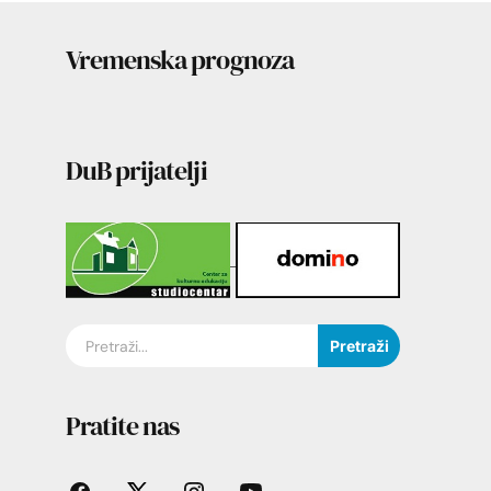
Vremenska prognoza
DuB prijatelji
Pretraži
Pratite nas