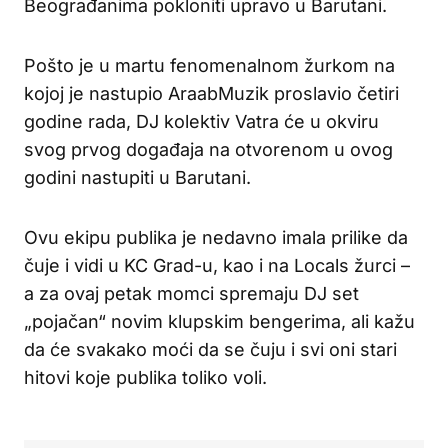
Beograđanima pokloniti upravo u Barutani.
Pošto je u martu fenomenalnom žurkom na
kojoj je nastupio AraabMuzik proslavio četiri
godine rada, DJ kolektiv Vatra će u okviru
svog prvog događaja na otvorenom u ovog
godini nastupiti u Barutani.
Ovu ekipu publika je nedavno imala prilike da
čuje i vidi u KC Grad-u, kao i na Locals žurci –
a za ovaj petak momci spremaju DJ set
„pojačan“ novim klupskim bengerima, ali kažu
da će svakako moći da se čuju i svi oni stari
hitovi koje publika toliko voli.