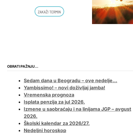
OBRATI PAŽNJU…
Sedam dana u Beogradu – ove nedelje…
Yambissimo! – novi doživljaj jamba!
Vremenska prognoza
Isplata penzija za jul 2026.
Izmene u saobraćaju i na linijama JGP – avgust
2026.
Školski kalendar za 2026/27.
Nedeljni horoskop