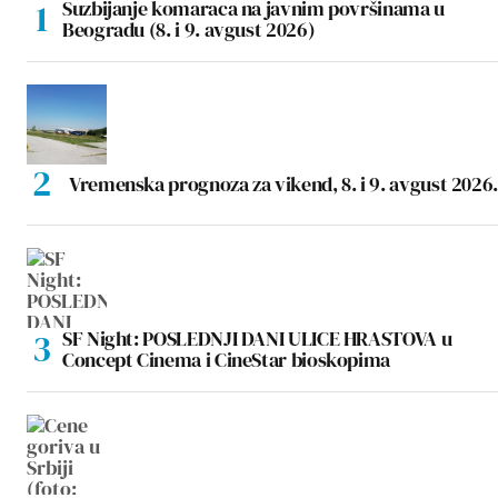
Suzbijanje komaraca na javnim površinama u
Beogradu (8. i 9. avgust 2026)
Vremenska prognoza za vikend, 8. i 9. avgust 2026.
SF Night: POSLEDNJI DANI ULICE HRASTOVA u
Concept Cinema i CineStar bioskopima