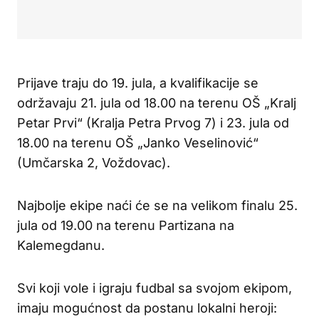
Prijave traju do 19. jula, a kvalifikacije se
održavaju 21. jula od 18.00 na terenu OŠ „Kralj
Petar Prvi“ (Kralja Petra Prvog 7) i 23. jula od
18.00 na terenu OŠ „Janko Veselinović“
(Umčarska 2, Voždovac).
Najbolje ekipe naći će se na velikom finalu 25.
jula od 19.00 na terenu Partizana na
Kalemegdanu.
Svi koji vole i igraju fudbal sa svojom ekipom,
imaju mogućnost da postanu lokalni heroji: