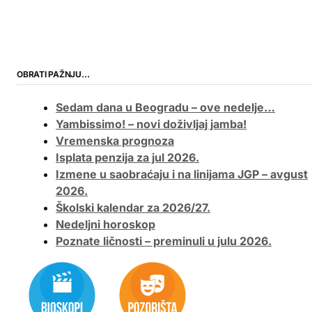
OBRATI PAŽNJU…
Sedam dana u Beogradu – ove nedelje…
Yambissimo! – novi doživljaj jamba!
Vremenska prognoza
Isplata penzija za jul 2026.
Izmene u saobraćaju i na linijama JGP – avgust
2026.
Školski kalendar za 2026/27.
Nedeljni horoskop
Poznate ličnosti – preminuli u julu 2026.