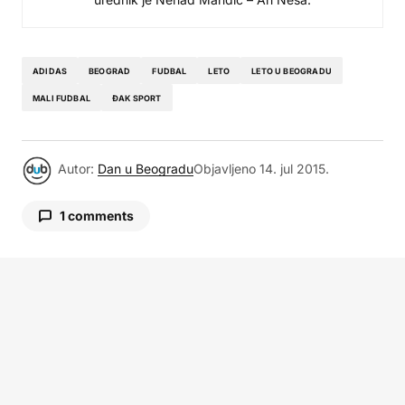
ADIDAS
BEOGRAD
FUDBAL
LETO
LETO U BEOGRADU
MALI FUDBAL
ĐAK SPORT
Autor:
Dan u Beogradu
Objavljeno
14. jul 2015.
1 comments
Nikola
26. april 2016. u 18:45
Osvajamo 100%!!!