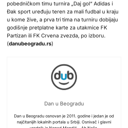
pobedničkom timu turnira „Daj gol“ Adidas i
Đak sport uređuju teren za mali fudbal u kraju
u kome žive, a prva tri tima na turniru dobijaju
godišnje pretplatne karte za utakmice FK
Partizan ili FK Crvena zvezda, po izboru.
(
danubeogradu.rs
)
Dan u Beogradu
Dan u Beogradu osnovan je 2011. godine i jedan je od
najčitanijih lokalnih portala u Srbiji. Osnivač i glavni
urednik je Nenad Mandić – Ah Neša.