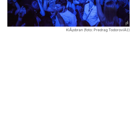
KiÅ¡obran (foto: Predrag TodoroviÄ‡)