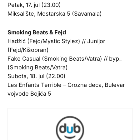
Petak, 17. jul (23.00)
Miksalište, Mostarska 5 (Savamala)
Smoking Beats & Fejd
Hadžić (Fejd/Mystic Stylez) // Junijor
(Fejd/Kišobran)
Fake Casual (Smoking Beats/Vatra) // byp_
(Smoking Beats/Vatra)
Subota, 18. jul (22.00)
Les Enfants Terrible – Grozna deca, Bulevar
vojvode Bojića 5