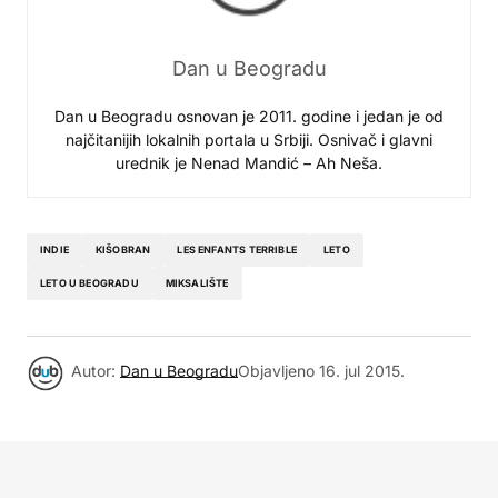
Dan u Beogradu
Dan u Beogradu osnovan je 2011. godine i jedan je od
najčitanijih lokalnih portala u Srbiji. Osnivač i glavni
urednik je Nenad Mandić – Ah Neša.
INDIE
KIŠOBRAN
LES ENFANTS TERRIBLE
LETO
LETO U BEOGRADU
MIKSALIŠTE
Autor:
Dan u Beogradu
Objavljeno
16. jul 2015.