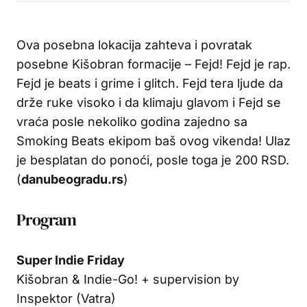
Ova posebna lokacija zahteva i povratak
posebne Kišobran formacije – Fejd! Fejd je rap.
Fejd je beats i grime i glitch. Fejd tera ljude da
drže ruke visoko i da klimaju glavom i Fejd se
vraća posle nekoliko godina zajedno sa
Smoking Beats ekipom baš ovog vikenda! Ulaz
je besplatan do ponoći, posle toga je 200 RSD.
(
danubeogradu.rs
)
Program
Super Indie Friday
Kišobran & Indie-Go! + supervision by
Inspektor (Vatra)