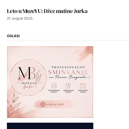
Leto u MuzeYU: Džez matine žurka
21. avgust 2023.
OGLASI