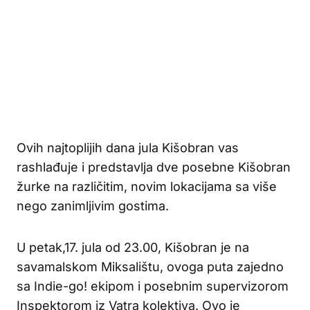
Ovih najtoplijih dana jula Kišobran vas
rashlađuje i predstavlja dve posebne Kišobran
žurke na različitim, novim lokacijama sa više
nego zanimljivim gostima.
U petak,17. jula od 23.00, Kišobran je na
savamalskom Miksalištu, ovoga puta zajedno
sa Indie-go! ekipom i posebnim supervizorom
Inspektorom iz Vatra kolektiva. Ovo je