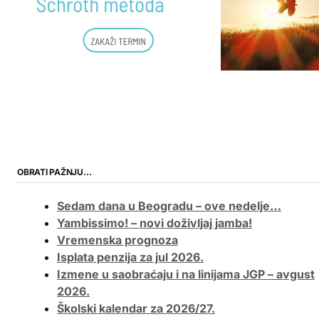
OBRATI PAŽNJU…
Sedam dana u Beogradu – ove nedelje…
Yambissimo! – novi doživljaj jamba!
Vremenska prognoza
Isplata penzija za jul 2026.
Izmene u saobraćaju i na linijama JGP – avgust
2026.
Školski kalendar za 2026/27.