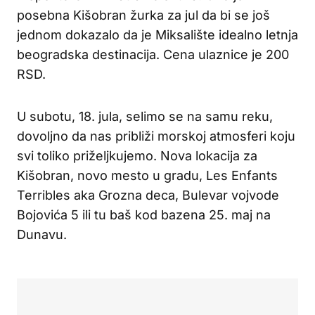
posebna Kišobran žurka za jul da bi se još
jednom dokazalo da je Miksalište idealno letnja
beogradska destinacija. Cena ulaznice je 200
RSD.
U subotu, 18. jula, selimo se na samu reku,
dovoljno da nas približi morskoj atmosferi koju
svi toliko priželjkujemo. Nova lokacija za
Kišobran, novo mesto u gradu, Les Enfants
Terribles aka Grozna deca, Bulevar vojvode
Bojovića 5 ili tu baš kod bazena 25. maj na
Dunavu.