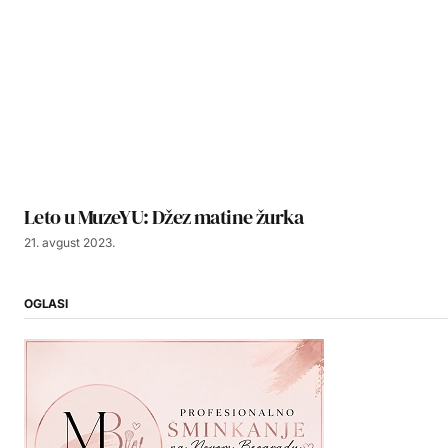
Leto u MuzeYU: Džez matine žurka
21. avgust 2023.
OGLASI