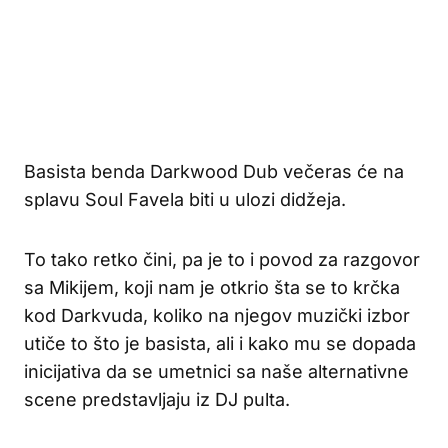
Basista benda Darkwood Dub večeras će na
splavu Soul Favela biti u ulozi didžeja.
To tako retko čini, pa je to i povod za razgovor
sa Mikijem, koji nam je otkrio šta se to krčka
kod Darkvuda, koliko na njegov muzički izbor
utiče to što je basista, ali i kako mu se dopada
inicijativa da se umetnici sa naše alternativne
scene predstavljaju iz DJ pulta.