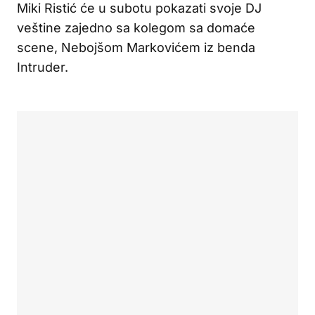
Miki Ristić će u subotu pokazati svoje DJ
veštine zajedno sa kolegom sa domaće
scene, Nebojšom Markovićem iz benda
Intruder.