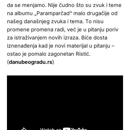
da se menjamo. Nije čudno što su zvuk i teme
na albumu „Paramparčad“ malo drugačije od
našeg današnjeg zvuka i tema. To nisu
promene promena radi, već je u pitanju poriv
za istraživanjem novih izraza. Biće dosta
iznenađenja kad je novi materijal u pitanju –
ostao je pomalo zagonetan Ristić.
(
danubeogradu.rs
)