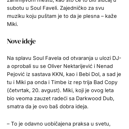
subotu u Soul Faveli. Zajedničko za svu
muziku koju puštam je to da je plesna – kaže
Miki.
Nove ideje
Na splavu Soul Favela od otvaranja u ulozi DJ-
a oprobali su se Oliver Nektarijević i Nenad
Pejović iz sastava KKN, kao i Bebi Dol, a sad je
tu i Miki pa onda i Timbe iz rep trija Bad Copy
(četvrtak, 20. avgust). Miki, koji je ovog leta
bio veoma zauzet radeći sa Darkwood Dub,
smatra da je ovo baš dobra ideja.
– To je odavno uobičajena praksa u svetu,