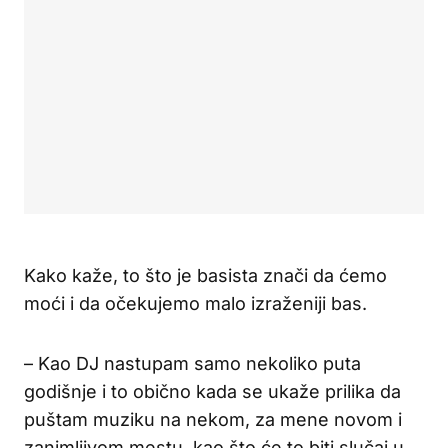
Kako kaže, to što je basista znači da ćemo
moći i da očekujemo malo izraženiji bas.
– Kao DJ nastupam samo nekoliko puta
godišnje i to obično kada se ukaže prilika da
puštam muziku na nekom, za mene novom i
zanimljivom mestu, kao što će to biti slučaj u