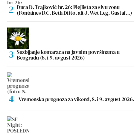
Đura Đ. Trajković br. 26: Plejlista za sivu zonu
(Fontaines D.C, Beth Ditto, alt-J, Wet Leg, Gustaf…)
Suzbijanje komaraca na javnim površinama u
Beogradu (8. i 9. avgust 2026)
Vremenska prognoza za vikend, 8. i 9. avgust 2026.