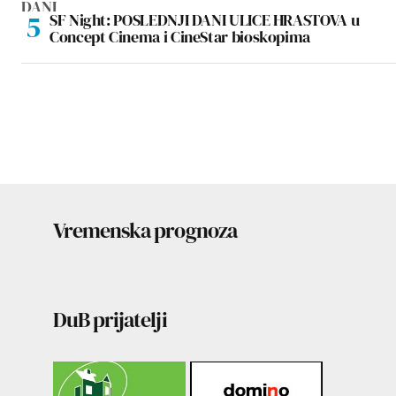
SF Night: POSLEDNJI DANI ULICE HRASTOVA u
Concept Cinema i CineStar bioskopima
Vremenska prognoza
DuB prijatelji