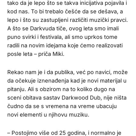
tako da je lepo što se takva inicijativa pojavila i
kod nas. To bi trebalo češće da se dešava, a
lepo i što su zastupljeni različiti muzički pravci.
A što se Darkvuda tiče, ovog leta smo imali
puno svirki i festivala, ali smo uprkos tome
radili na novim idejama koje ćemo realizovati
posle leta – priča Miki.
Rekao nam je i da publika, već po navici, može
da očekuje iznenađenja kad je novi materijal u
pitanju. Ali s obzirom na to koliko dugo na
sceni obitava sastav Darkwood Dub, nije ništa
čudno da se s vremena na vreme ubacuju
novi elementi u njihovu muziku.
– Postojimo više od 25 godina, i normalno je