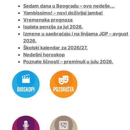
Sedam dana u Beogradu – ove nedelje…
Yambissimo! – novi doživljaj jamba!
Vremenska prognoza
Isplata penzija za jul 2026.
Izmene u saobraćaju i na linijama JGP – avgust
2026.
Školski kalendar za 2026/27.
Nedeljni horoskop
Poznate ličnosti – preminuli u julu 2026.