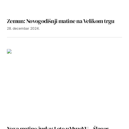
Zemun: Novogodišnji matine na Velikom trgu
28. decembar 2024.
Nova matine žurka: Leto u MuzeYU – Šlager