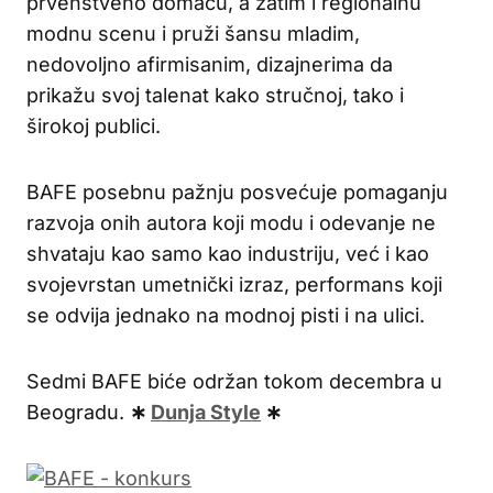
prvenstveno domaću, a zatim i regionalnu
modnu scenu i pruži šansu mladim,
nedovoljno afirmisanim, dizajnerima da
prikažu svoj talenat kako stručnoj, tako i
širokoj publici.
BAFE posebnu pažnju posvećuje pomaganju
razvoja onih autora koji modu i odevanje ne
shvataju kao samo kao industriju, već i kao
svojevrstan umetnički izraz, performans koji
se odvija jednako na modnoj pisti i na ulici.
Sedmi BAFE biće održan tokom decembra u
Beogradu.
∗
Dunja Style
∗