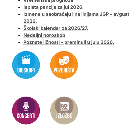
Vremenska prognoza
Isplata penzija za jul 2026.
Izmene u saobraćaju i na linijama JGP – avgust
2026.
Školski kalendar za 2026/27.
Nedeljni horoskop
Poznate ličnosti – preminuli u julu 2026.