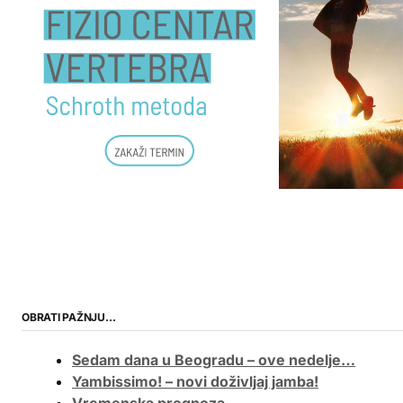
OBRATI PAŽNJU…
Sedam dana u Beogradu – ove nedelje…
Yambissimo! – novi doživljaj jamba!