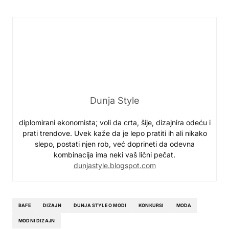
Dunja Style
diplomirani ekonomista; voli da crta, šije, dizajnira odeću i
prati trendove. Uvek kaže da je lepo pratiti ih ali nikako
slepo, postati njen rob, već doprineti da odevna
kombinacija ima neki vaš lični pečat.
dunjastyle.blogspot.com
BAFE
DIZAJN
DUNJA STYLE O MODI
KONKURSI
MODA
MODNI DIZAJN