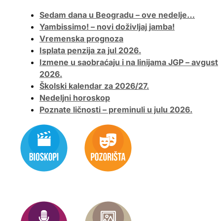
Sedam dana u Beogradu – ove nedelje…
Yambissimo! – novi doživljaj jamba!
Vremenska prognoza
Isplata penzija za jul 2026.
Izmene u saobraćaju i na linijama JGP – avgust
2026.
Školski kalendar za 2026/27.
Nedeljni horoskop
Poznate ličnosti – preminuli u julu 2026.