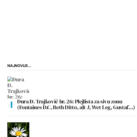
NAJNOVIJE...
Đura Đ. Trajković br. 26: Plejlista za sivu zonu
(Fontaines D.C, Beth Ditto, alt-J, Wet Leg, Gustaf…)