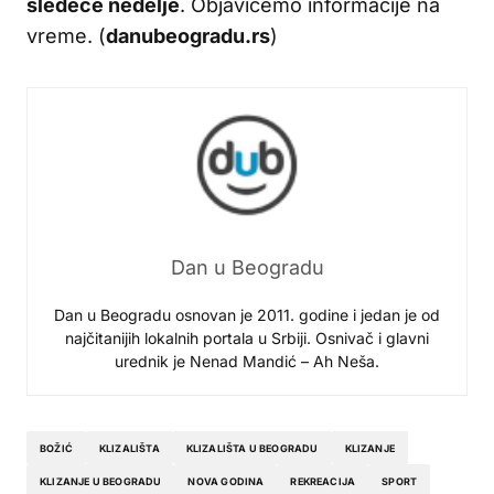
sledeće nedelje
. Objavićemo informacije na
vreme. (
danubeogradu.rs
)
Dan u Beogradu
Dan u Beogradu osnovan je 2011. godine i jedan je od
najčitanijih lokalnih portala u Srbiji. Osnivač i glavni
urednik je Nenad Mandić – Ah Neša.
BOŽIĆ
KLIZALIŠTA
KLIZALIŠTA U BEOGRADU
KLIZANJE
KLIZANJE U BEOGRADU
NOVA GODINA
REKREACIJA
SPORT