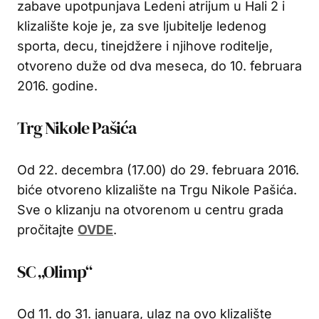
zabave upotpunjava Ledeni atrijum u Hali 2 i
klizalište koje je, za sve ljubitelje ledenog
sporta, decu, tinejdžere i njihove roditelje,
otvoreno duže od dva meseca, do 10. februara
2016. godine.
Trg Nikole Pašića
Od 22. decembra (17.00) do 29. februara 2016.
biće otvoreno klizalište na Trgu Nikole Pašića.
Sve o klizanju na otvorenom u centru grada
pročitajte
OVDE
.
SC „Olimp“
Od 11. do 31. januara, ulaz na ovo klizalište