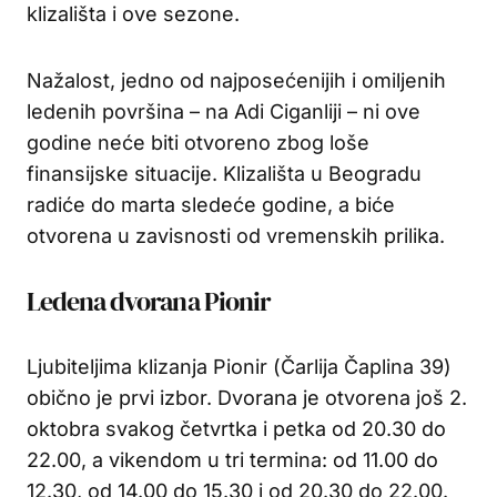
klizališta i ove sezone.
Nažalost, jedno od najposećenijih i omiljenih
ledenih površina – na Adi Ciganliji – ni ove
godine neće biti otvoreno zbog loše
finansijske situacije. Klizališta u Beogradu
radiće do marta sledeće godine, a biće
otvorena u zavisnosti od vremenskih prilika.
Ledena dvorana Pionir
Ljubiteljima klizanja Pionir (Čarlija Čaplina 39)
obično je prvi izbor. Dvorana je otvorena još 2.
oktobra svakog četvrtka i petka od 20.30 do
22.00, a vikendom u tri termina: od 11.00 do
12.30, od 14.00 do 15.30 i od 20.30 do 22.00.