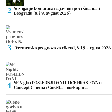
Suzbijanje komaraca na javnim površinama u
Beogradu (8. i 9. avgust 2026)
Vremenska prognoza za vikend, 8. i 9. avgust 2026.
SF Night: POSLEDNJI DANI ULICE HRASTOVA u
Concept Cinema i CineStar bioskopima