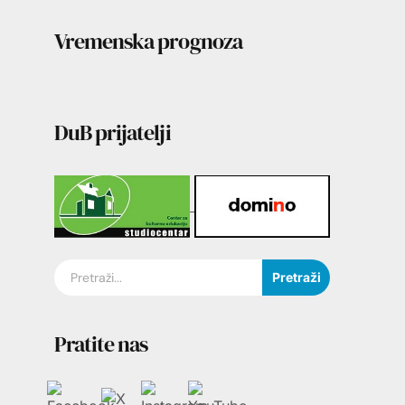
Vremenska prognoza
DuB prijatelji
Pretraži
Pratite nas