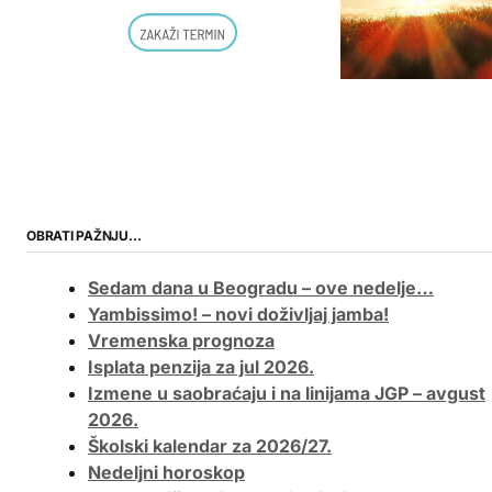
OBRATI PAŽNJU…
Sedam dana u Beogradu – ove nedelje…
Yambissimo! – novi doživljaj jamba!
Vremenska prognoza
Isplata penzija za jul 2026.
Izmene u saobraćaju i na linijama JGP – avgust
2026.
Školski kalendar za 2026/27.
Nedeljni horoskop