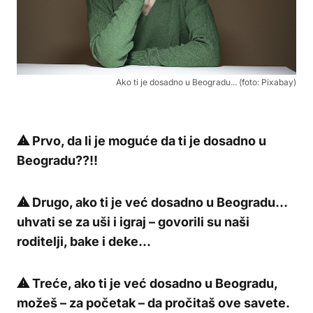
Ako ti je dosadno u Beogradu... (foto: Pixabay)
⚠ Prvo, da li je moguće da ti je dosadno u
Beogradu??!!
⚠ Drugo, ako ti je već dosadno u Beogradu…
uhvati se za uši i igraj – govorili su naši
roditelji, bake i deke…
⚠ Treće, ako ti je već dosadno u Beogradu,
možeš – za početak – da pročitaš ove savete.