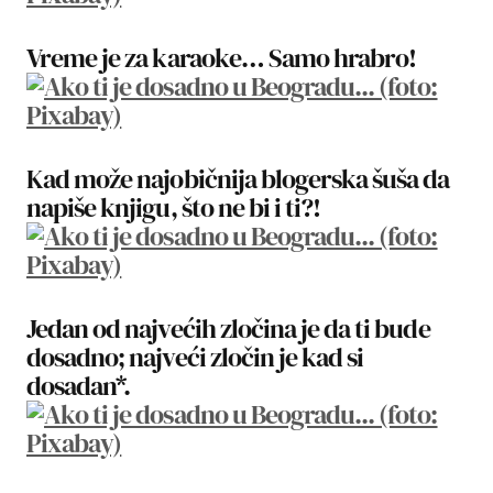
Vreme je za karaoke… Samo hrabro!
Kad može najobičnija blogerska šuša da
napiše knjigu, što ne bi i ti?!
Jedan od najvećih zločina je da ti bude
dosadno; najveći zločin je kad si
dosadan*.