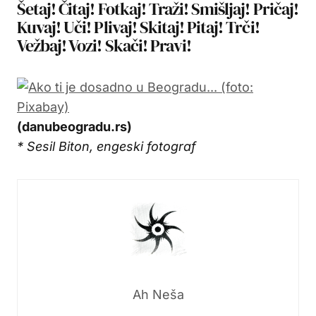
Šetaj! Čitaj! Fotkaj! Traži! Smišljaj! Pričaj!
Kuvaj! Uči! Plivaj! Skitaj! Pitaj! Trči!
Vežbaj! Vozi! Skači! Pravi!
(danubeogradu.rs)
* Sesil Biton, engeski fotograf
Ah Neša