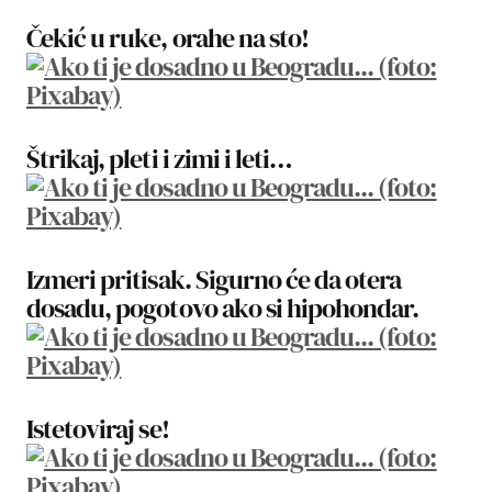
Čekić u ruke, orahe na sto!
Štrikaj, pleti i zimi i leti…
Izmeri pritisak. Sigurno će da otera
dosadu, pogotovo ako si hipohondar.
Istetoviraj se!