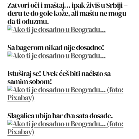
Zatvori oči i maštaj… ipak živiš u Srbiji –
deru te do gole kože, ali maštu ne mogu
da ti oduzmu.
Sa bagerom nikad nije dosadno!
Istuširaj se! Uvek ćeš biti načisto sa
samim sobom!
Slagalica ubija bar dva sata dosade.