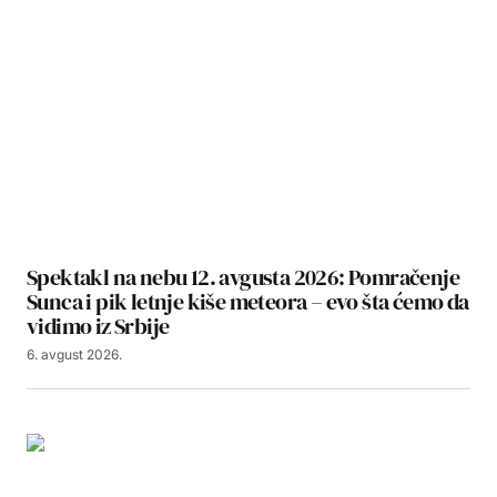
Spektakl na nebu 12. avgusta 2026: Pomračenje
Sunca i pik letnje kiše meteora – evo šta ćemo da
vidimo iz Srbije
6. avgust 2026.