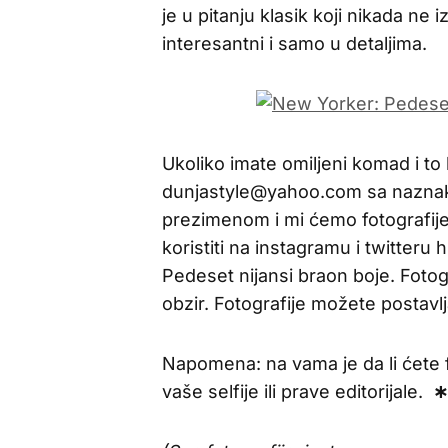
je u pitanju klasik koji nikada ne 
interesantni i samo u detaljima.
Ukoliko imate omiljeni komad i to 
dunjastyle@yahoo.com sa naznak
prezimenom i mi ćemo fotografije 
koristiti na instagramu i twitter
Pedeset nijansi braon boje. Fotog
obzir. Fotografije možete postavljat
Napomena: na vama je da li ćete 
vaše selfije ili prave editorijale.