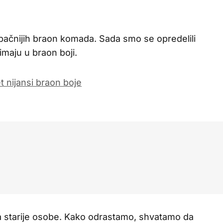
ačnijih braon komada. Sada smo se opredelili
imaju u braon boji.
 starije osobe. Kako odrastamo, shvatamo da