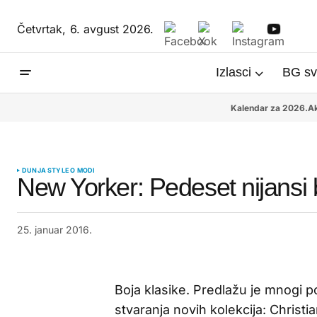
Četvrtak,
6. avgust 2026.
Izlasci
BG sv
Kalendar za 2026.
Ak
DUNJA STYLE O MODI
New Yorker: Pedeset nijansi 
25. januar 2016.
Boja klasike. Predlažu je mnogi poz
stvaranja novih kolekcija: Christi