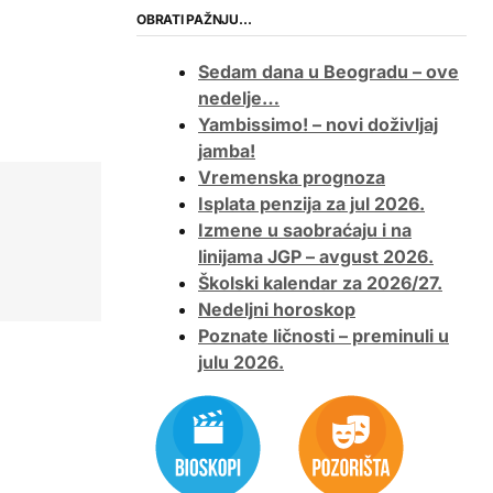
OBRATI PAŽNJU…
Sedam dana u Beogradu – ove
nedelje…
Yambissimo! – novi doživljaj
jamba!
Vremenska prognoza
Isplata penzija za jul 2026.
Izmene u saobraćaju i na
linijama JGP – avgust 2026.
Školski kalendar za 2026/27.
Nedeljni horoskop
Poznate ličnosti – preminuli u
julu 2026.