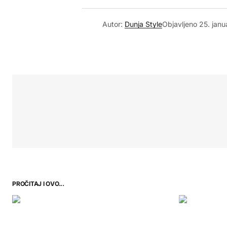
Autor:
Dunja Style
Objavljeno
25. janu
PROČITAJ I OVO...