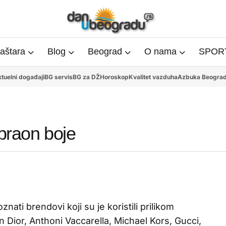
aštara
Blog
Beograd
O nama
SPORT
tuelni događaji
BG servis
BG za DŽ
Horoskop
Kvalitet vazduha
Azbuka Beogra
braon boje
nati brendovi koji su je koristili prilikom
an Dior, Anthoni Vaccarella, Michael Kors, Gucci,