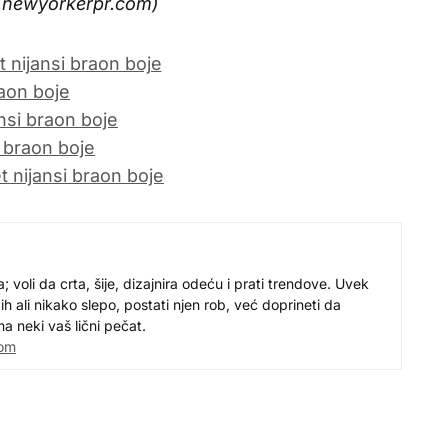
w.newyorkerpr.com)
 voli da crta, šije, dizajnira odeću i prati trendove. Uvek
 ih ali nikako slepo, postati njen rob, već doprineti da
a neki vaš lični pečat.
com