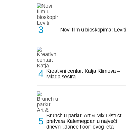
Novi film u bioskopima: Leviti
Kreativni centar: Katja Klimova –
Mlađa sestra
Brunch u parku: Art & Mix District
pretvara Kalemegdan u najveći
dnevni „dance floor“ ovog leta