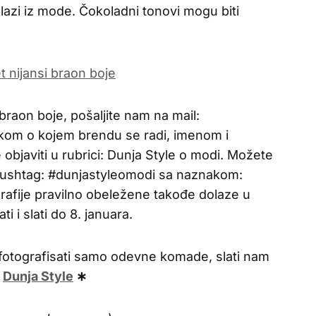
izlazi iz mode. Čokoladni tonovi mogu biti
braon boje, pošaljite nam na mail:
om o kojem brendu se radi, imenom i
objaviti u rubrici: Dunja Style o modi. Možete
u hushtag: #dunjastyleomodi sa naznakom:
rafije pravilno obeležene takođe dolaze u
i i slati do 8. januara.
fotografisati samo odevne komade, slati nam
∗
Dunja Style
∗