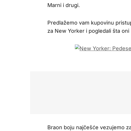
Marni i drugi.
Predlažemo vam kupovinu pristup
za New Yorker i pogledali šta oni 
Braon boju najčešće vezujemo za