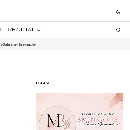
 – REZULTATI
da
Sahrane i kremacije
OGLASI