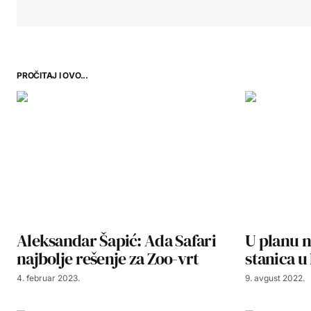
PROČITAJ I OVO...
Aleksandar Šapić: Ada Safari
U planu 
najbolje rešenje za Zoo-vrt
stanica u
4. februar 2023.
9. avgust 2022.