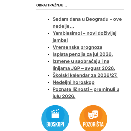
OBRATI PAŽNJU…
Sedam dana u Beogradu – ove
nedelje…
Yambissimo! – novi doživljaj
jamba!
Vremenska prognoza
Isplata penzija za jul 2026.
Izmene u saobraćaju i na
linijama JGP – avgust 2026.
Školski kalendar za 2026/27.
Nedeljni horoskop
Poznate ličnosti – preminuli u
julu 2026.