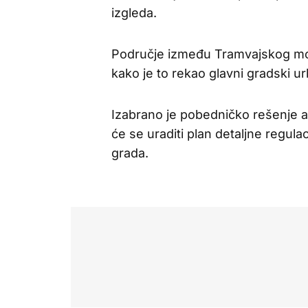
izgleda.
Područje između Tramvajskog most
kako je to rekao glavni gradski urb
Izabrano je pobedničko rešenje 
će se uraditi plan detaljne regulac
grada.