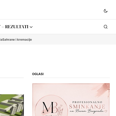
 – REZULTATI
da
Sahrane i kremacije
OGLASI