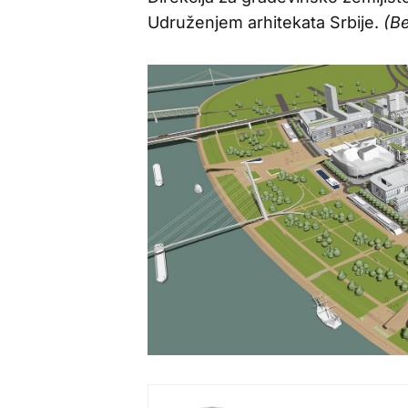
Udruženjem arhitekata Srbije.
(Be