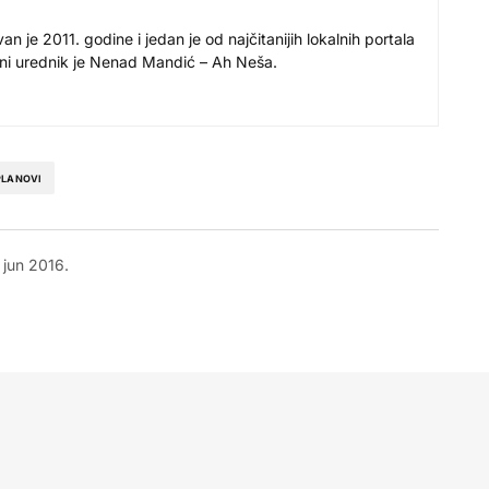
 je 2011. godine i jedan je od najčitanijih lokalnih portala
avni urednik je Nenad Mandić – Ah Neša.
PLANOVI
 jun 2016.