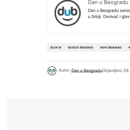
Dan u Beogradu
Dan u Beogradu osnovan
u Srbiji. Osnivač i gl
BLOK 18
BUDUĆI BEOGRAD
NOVI BEOGRAD
Autor:
Dan u Beogradu
Objavljeno
28.