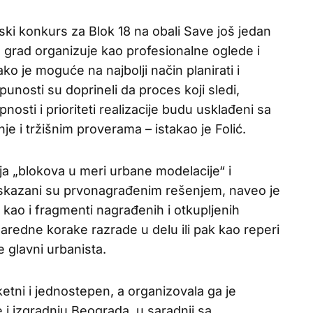
ski konkurs za Blok 18 na obali Save još jedan
koje grad organizuje kao profesionalne oglede i
ako je moguće na najbolji način planirati i
otpunosti su doprineli da proces koji sledi,
osti i prioriteti realizacije budu usklađeni sa
 i tržišnim proverama – istakao je Folić.
ja „blokova u meri urbane modelacije“ i
i iskazani su prvonagrađenim rešenjem, naveo je
, kao i fragmenti nagrađenih i otkupljenih
aredne korake razrade u delu ili pak kao reperi
e glavni urbanista.
ketni i jednostepen, a organizovala ga je
e i izgradnju Beograda, u saradnji sa