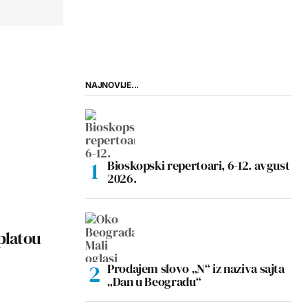
NAJNOVIJE...
Bioskopski repertoari, 6-12. avgust
2026.
platou
Prodajem slovo „N“ iz naziva sajta
„Dan u Beogradu“