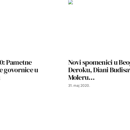
20: Pametne
Novi spomenici u Be
e govornice u
Deroku, Diani Budisav
u
Moleru…
31. maj 2020.