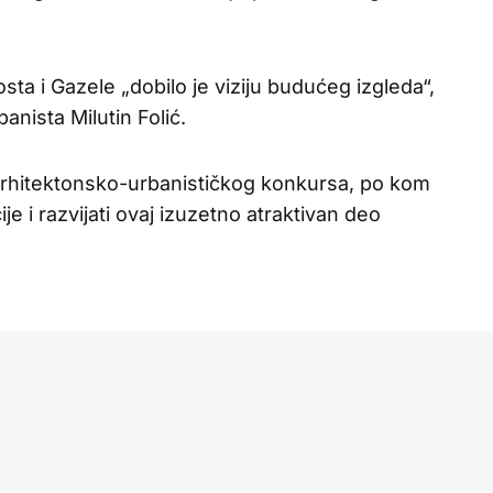
a i Gazele „dobilo je viziju budućeg izgleda“,
anista Milutin Folić.
arhitektonsko-urbanističkog konkursa, po kom
ije i razvijati ovaj izuzetno atraktivan deo