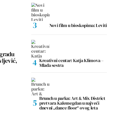
Novi film u bioskopima: Leviti
ogradu
ljević,
Kreativni centar: Katja Klimova –
Mlađa sestra
Brunch u parku: Art & Mix District
pretvara Kalemegdan u najveći
dnevni „dance floor“ ovog leta