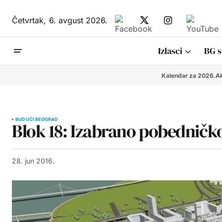
Četvrtak,
6. avgust 2026.
Izlasci
BG s
Kalendar za 2026.
Ak
BUDUĆI BEOGRAD
Blok 18: Izabrano pobedničko
28. jun 2016.