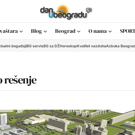
vaštara
Blog
Beograd
O nama
SPORT
tuelni događaji
BG servis
BG za DŽ
Horoskop
Kvalitet vazduha
Azbuka Beogra
 rešenje