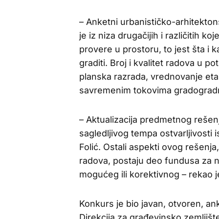
– Anketni urbanističko-arhitekton
je iz niza drugačijih i različitih 
provere u prostoru, to jest šta i k
graditi. Broj i kvalitet radova u p
planska razrada, vrednovanje etapn
savremenim tokovima gradogradnje
– Aktualizacija predmetnog rešen
sagledljivog tempa ostvarljivost
Folić. Ostali aspekti ovog rešenja
radova, postaju deo fundusa za n
mogućeg ili korektivnog – rekao j
Konkurs je bio javan, otvoren, an
Direkcija za građevinsko zemljišt