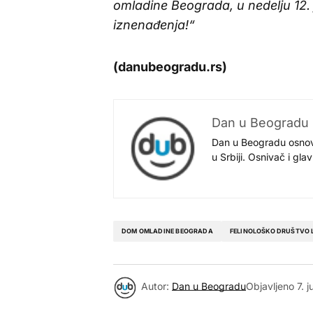
omladine Beograda, u nedelju 12.
iznenađenja!“
(danubeogradu.rs)
Dan u Beogradu
Dan u Beogradu osnovan
u Srbiji. Osnivač i gl
DOM OMLADINE BEOGRADA
FELINOLOŠKO DRUŠTVO L
Autor:
Dan u Beogradu
Objavljeno
7. 