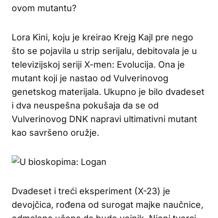
ovom mutantu?
Lora Kini, koju je kreirao Krejg Kajl pre nego
što se pojavila u strip serijalu, debitovala je u
televizijskoj seriji X-men: Evolucija. Ona je
mutant koji je nastao od Vulverinovog
genetskog materijala. Ukupno je bilo dvadeset
i dva neuspešna pokušaja da se od
Vulverinovog DNK napravi ultimativni mutant
kao savršeno oružje.
Dvadeset i treći eksperiment (X-23) je
devojčica, rođena od surogat majke naučnice,