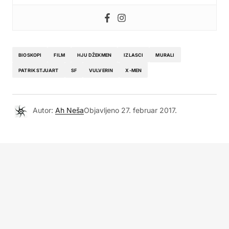
BIOSKOPI
FILM
HJU DŽEKMEN
IZLASCI
MURALI
PATRIK STJUART
SF
VULVERIN
X-MEN
Autor:
Ah Neša
Objavljeno
27. februar 2017.