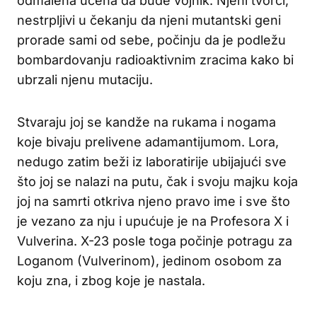
odmalena učena da bude vojnik. Njeni tvorci,
nestrpljivi u čekanju da njeni mutantski geni
prorade sami od sebe, počinju da je podležu
bombardovanju radioaktivnim zracima kako bi
ubrzali njenu mutaciju.
Stvaraju joj se kandže na rukama i nogama
koje bivaju prelivene adamantijumom. Lora,
nedugo zatim beži iz laboratirije ubijajući sve
što joj se nalazi na putu, čak i svoju majku koja
joj na samrti otkriva njeno pravo ime i sve što
je vezano za nju i upućuje je na Profesora X i
Vulverina. X-23 posle toga počinje potragu za
Loganom (Vulverinom), jedinom osobom za
koju zna, i zbog koje je nastala.