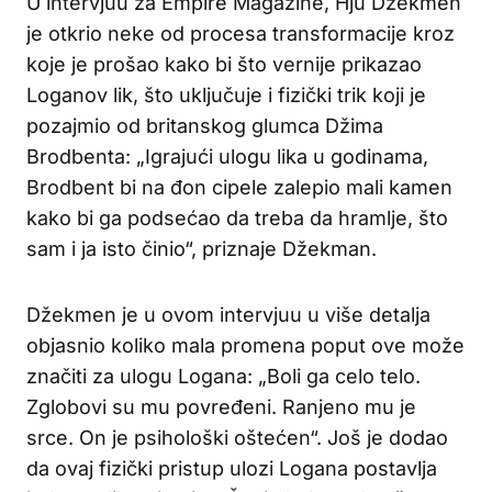
U intervjuu za Empire Magazine, Hju Džekmen
je otkrio neke od procesa transformacije kroz
koje je prošao kako bi što vernije prikazao
Loganov lik, što uključuje i fizički trik koji je
pozajmio od britanskog glumca Džima
Brodbenta: „Igrajući ulogu lika u godinama,
Brodbent bi na đon cipele zalepio mali kamen
kako bi ga podsećao da treba da hramlje, što
sam i ja isto činio“, priznaje Džekman.
Džekmen je u ovom intervjuu u više detalja
objasnio koliko mala promena poput ove može
značiti za ulogu Logana: „Boli ga celo telo.
Zglobovi su mu povređeni. Ranjeno mu je
srce. On je psihološki oštećen“. Još je dodao
da ovaj fizički pristup ulozi Logana postavlja