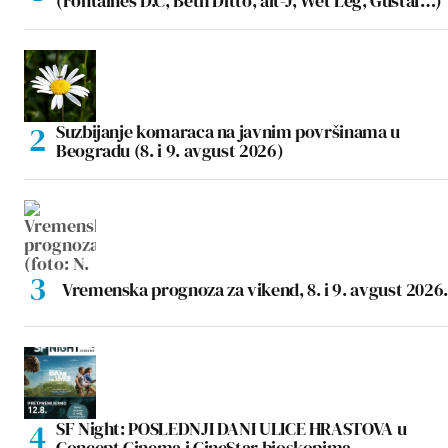
(Fontaines D.C, Beth Ditto, alt-J, Wet Leg, Gustaf…)
Suzbijanje komaraca na javnim površinama u
Beogradu (8. i 9. avgust 2026)
Vremenska prognoza za vikend, 8. i 9. avgust 2026.
SF Night: POSLEDNJI DANI ULICE HRASTOVA u
Concept Cinema i CineStar bioskopima