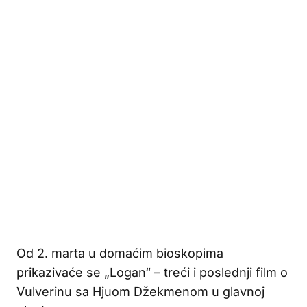
Od 2. marta u domaćim bioskopima
prikazivaće se „Logan“ – treći i poslednji film o
Vulverinu sa Hjuom Džekmenom u glavnoj