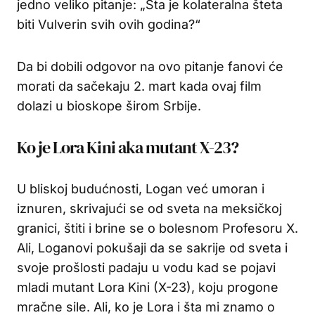
jedno veliko pitanje: „Šta je kolateralna šteta
biti Vulverin svih ovih godina?“
Da bi dobili odgovor na ovo pitanje fanovi će
morati da sačekaju 2. mart kada ovaj film
dolazi u bioskope širom Srbije.
Ko je Lora Kini aka mutant X-23?
U bliskoj budućnosti, Logan već umoran i
iznuren, skrivajući se od sveta na meksičkoj
granici, štiti i brine se o bolesnom Profesoru X.
Ali, Loganovi pokušaji da se sakrije od sveta i
svoje prošlosti padaju u vodu kad se pojavi
mladi mutant Lora Kini (X-23), koju progone
mračne sile. Ali, ko je Lora i šta mi znamo o