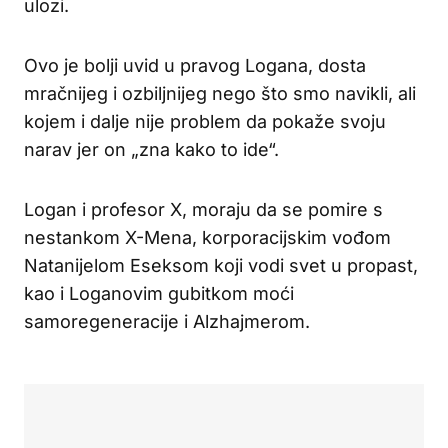
ulozi.
Ovo je bolji uvid u pravog Logana, dosta
mračnijeg i ozbiljnijeg nego što smo navikli, ali
kojem i dalje nije problem da pokaže svoju
narav jer on „zna kako to ide“.
Logan i profesor X, moraju da se pomire s
nestankom X-Mena, korporacijskim vođom
Natanijelom Eseksom koji vodi svet u propast,
kao i Loganovim gubitkom moći
samoregeneracije i Alzhajmerom.