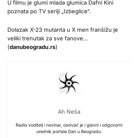
U filmu je glumi mlada glumica Dafni Kini
poznata po TV seriji „Izbeglice“.
Dolazak X-23 mutanta u X men franšižu je
veliki trenutak za sve fanove…
(
danubeogradu.rs
)
Ah Neša
Radio voditelj i novinar, osnivač je i glavni i odgovorni
urednik portala Dan u Beogradu.