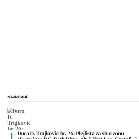
NAJNOVIJE...
Đura Đ. Trajković br. 26: Plejlista za sivu zonu