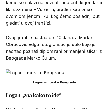
kome se nalazi najpoznatiji mutant, legendarni
lik iz X-mena – Vulverin, urađen kao omaž
ovom omiljenom liku, kog ćemo poslednji put
gledati u ovoj franšizi.
Ovaj grafit je nastao pre 10 dana, a Marko
Obradović Edge fotografisao je delo koje je
nacrtao poznati diplomirani primenjeni slikar iz
Beograda Marko Ćulum.
Logan – mural u Beogradu
Logan „zna kako to ide“