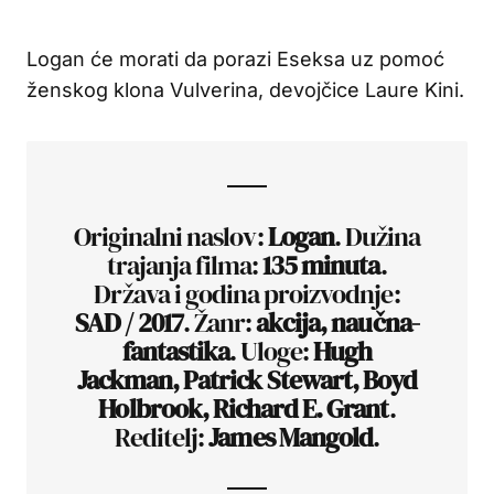
Logan će morati da porazi Eseksa uz pomoć
ženskog klona Vulverina, devojčice Laure Kini.
Originalni naslov:
Logan
. Dužina
trajanja filma:
135 minuta
.
Država i godina proizvodnje:
SAD / 2017
. Žanr:
akcija, naučna-
fantastika
. Uloge:
Hugh
Jackman, Patrick Stewart, Boyd
Holbrook, Richard E. Grant
.
Reditelj:
James Mangold
.