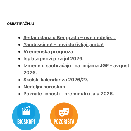
OBRATI PAŽNJU…
Sedam dana u Beogradu – ove nedelje…
Yambissimo! – novi doživljaj jamba!
Vremenska prognoza
Isplata penzija za jul 2026.
Izmene u saobraćaju i na linijama JGP – avgust
2026.
Školski kalendar za 2026/27.
Nedeljni horoskop
Poznate ličnosti – preminuli u julu 2026.