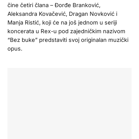
čine četiri člana – Đorđe Branković,
Aleksandra Kovačević, Dragan Novković i
Manja Ristić, koji će na još jednom u seriji
koncerata u Rex-u pod zajedničkim nazivom
“Bez buke” predstaviti svoj originalan muzički
opus.