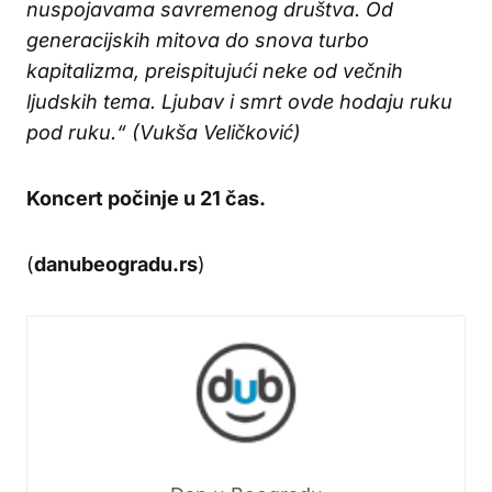
nuspojavama savremenog društva. Od
generacijskih mitova do snova turbo
kapitalizma, preispitujući neke od večnih
ljudskih tema. Ljubav i smrt ovde hodaju ruku
pod ruku.“ (Vukša Veličković)
Koncert počinje u 21 čas.
(
danubeogradu.rs
)