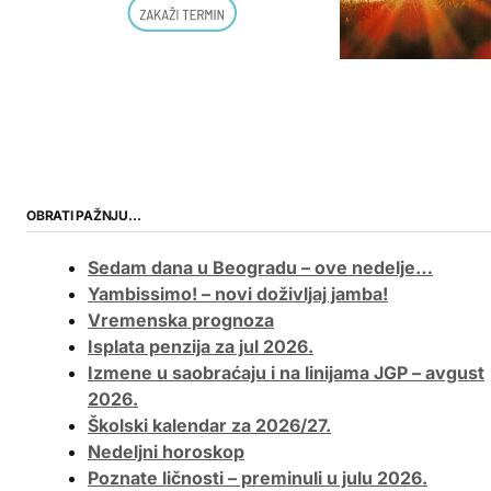
OBRATI PAŽNJU…
Sedam dana u Beogradu – ove nedelje…
Yambissimo! – novi doživljaj jamba!
Vremenska prognoza
Isplata penzija za jul 2026.
Izmene u saobraćaju i na linijama JGP – avgust
2026.
Školski kalendar za 2026/27.
Nedeljni horoskop
Poznate ličnosti – preminuli u julu 2026.