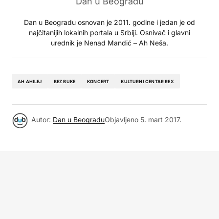
Dan u Beogradu
Dan u Beogradu osnovan je 2011. godine i jedan je od
najčitanijih lokalnih portala u Srbiji. Osnivač i glavni
urednik je Nenad Mandić – Ah Neša.
AH AHILEJ
BEZ BUKE
KONCERT
KULTURNI CENTAR REX
Autor:
Dan u Beogradu
Objavljeno
5. mart 2017.