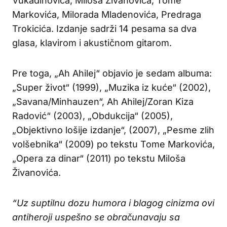
Vukadinovića, Miloša Živanovića, Tome
Markovića, Milorada Mladenovića, Predraga
Trokicića. Izdanje sadrži 14 pesama sa dva
glasa, klavirom i akustičnom gitarom.
Pre toga, „Ah Ahilej“ objavio je sedam albuma:
„Super život“ (1999), „Muzika iz kuće“ (2002),
„Savana/Minhauzen“, Ah Ahilej/Zoran Kiza
Radović“ (2003), „Obdukcija“ (2005),
„Objektivno lošije izdanje“, (2007), „Pesme zlih
volšebnika“ (2009) po tekstu Tome Markovića,
„Opera za dinar“ (2011) po tekstu Miloša
Živanovića.
“Uz suptilnu dozu humora i blagog cinizma ovi
antiheroji uspešno se obračunavaju sa