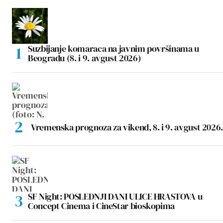
Suzbijanje komaraca na javnim površinama u
Beogradu (8. i 9. avgust 2026)
Vremenska prognoza za vikend, 8. i 9. avgust 2026.
SF Night: POSLEDNJI DANI ULICE HRASTOVA u
Concept Cinema i CineStar bioskopima