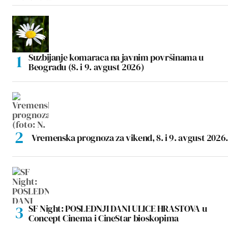
Suzbijanje komaraca na javnim površinama u
Beogradu (8. i 9. avgust 2026)
Vremenska prognoza za vikend, 8. i 9. avgust 2026.
SF Night: POSLEDNJI DANI ULICE HRASTOVA u
Concept Cinema i CineStar bioskopima