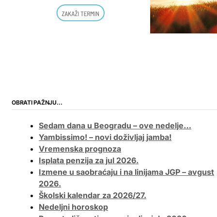
OBRATI PAŽNJU…
Sedam dana u Beogradu – ove nedelje…
Yambissimo! – novi doživljaj jamba!
Vremenska prognoza
Isplata penzija za jul 2026.
Izmene u saobraćaju i na linijama JGP – avgust
2026.
Školski kalendar za 2026/27.
Nedeljni horoskop