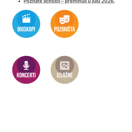
Poznate ličnosti – preminuli u julu 2026.