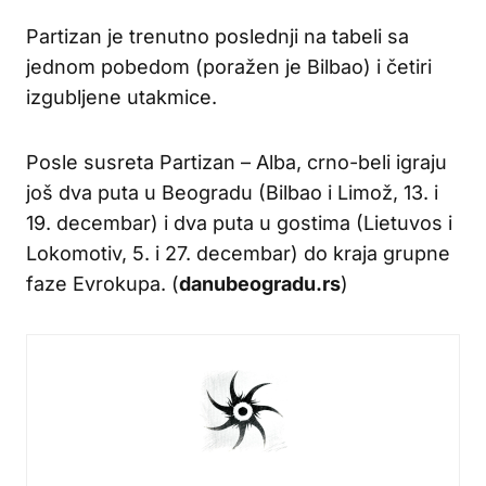
Partizan je trenutno poslednji na tabeli sa
jednom pobedom (poražen je Bilbao) i četiri
izgubljene utakmice.
Posle susreta Partizan – Alba, crno-beli igraju
još dva puta u Beogradu (Bilbao i Limož, 13. i
19. decembar) i dva puta u gostima (Lietuvos i
Lokomotiv, 5. i 27. decembar) do kraja grupne
faze Evrokupa. (
danubeogradu.rs
)