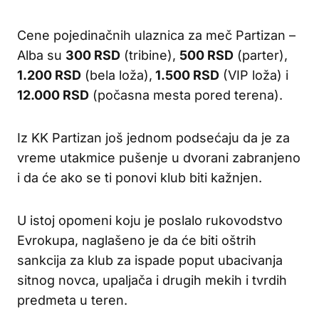
Cene pojedinačnih ulaznica za meč Partizan –
Alba su
300 RSD
(tribine),
500 RSD
(parter),
1.200 RSD
(bela loža),
1.500 RSD
(VIP loža) i
12.000 RSD
(počasna mesta pored terena).
Iz KK Partizan još jednom podsećaju da je za
vreme utakmice pušenje u dvorani zabranjeno
i da će ako se ti ponovi klub biti kažnjen.
U istoj opomeni koju je poslalo rukovodstvo
Evrokupa, naglašeno je da će biti oštrih
sankcija za klub za ispade poput ubacivanja
sitnog novca, upaljača i drugih mekih i tvrdih
predmeta u teren.