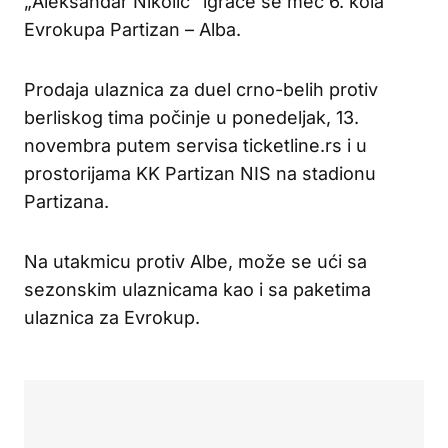
„Aleksandar Nikolić“ igraće se meč 6. kola
Evrokupa Partizan – Alba.
Prodaja ulaznica za duel crno-belih protiv
berliskog tima počinje u ponedeljak, 13.
novembra putem servisa ticketline.rs i u
prostorijama KK Partizan NIS na stadionu
Partizana.
Na utakmicu protiv Albe, može se ući sa
sezonskim ulaznicama kao i sa paketima
ulaznica za Evrokup.