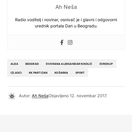
Ah Neša
Radio voditelj i novinar, osnivač je i glavni i odgovorni
urednik portala Dan u Beogradu.
ALBA
BEOGRAD
DVORANA ALEKSANDAR NIKOLIĆ
EVROKUP
IZLASCI
KK PARTIZAN
KOŠARKA
SPORT
Autor:
Ah Neša
Objavljeno
12. novembar 2017.