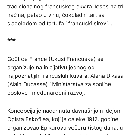
tradicionalnog francuskog okvira: losos na tri
načina, petao u vinu, čokoladni tart sa
sladoledom od tartufa i francuski sirevi…
***
Goût de France (Ukusi Francuske) se
organizuje na inicijativu jednog od
najpoznatijih francuskih kuvara, Alena Dikasa
(Alain Ducasse) i Ministarstva za spoljne
poslove i međunarodni razvoj.
Koncepcija je nadahnuta davnašnjom idejom
Ogista Eskofijea, koji je daleke 1912. godine
organizovao Epikurovu večeru (istog dana, u