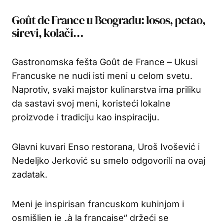
Goût de France u Beogradu: losos, petao,
sirevi, kolači…
Gastronomska fešta Goût de France – Ukusi
Francuske ne nudi isti meni u celom svetu.
Naprotiv, svaki majstor kulinarstva ima priliku
da sastavi svoj meni, koristeći lokalne
proizvode i tradiciju kao inspiraciju.
Glavni kuvari Enso restorana, Uroš Ivošević i
Nedeljko Jerković su smelo odgovorili na ovaj
zadatak.
Meni je inspirisan francuskom kuhinjom i
osmišljen je „à la française“ držeći se