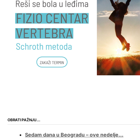
OBRATI PAŽNJU…
Sedam dana u Beogradu – ove nedelje…