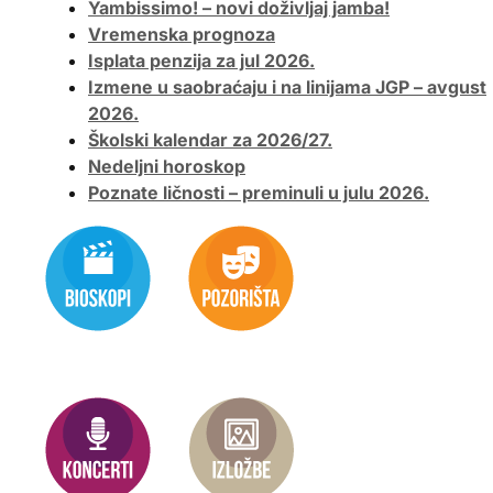
Yambissimo! – novi doživljaj jamba!
Vremenska prognoza
Isplata penzija za jul 2026.
Izmene u saobraćaju i na linijama JGP – avgust
2026.
Školski kalendar za 2026/27.
Nedeljni horoskop
Poznate ličnosti – preminuli u julu 2026.