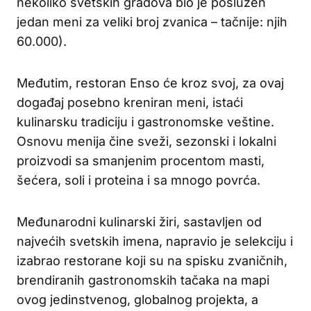
nekoliko svetskih gradova bio je poslužen
jedan meni za veliki broj zvanica – tačnije: njih
60.000).
Međutim, restoran Enso će kroz svoj, za ovaj
događaj posebno kreniran meni, istaći
kulinarsku tradiciju i gastronomske veštine.
Osnovu menija čine sveži, sezonski i lokalni
proizvodi sa smanjenim procentom masti,
šećera, soli i proteina i sa mnogo povrća.
Međunarodni kulinarski žiri, sastavljen od
najvećih svetskih imena, napravio je selekciju i
izabrao restorane koji su na spisku zvaničnih,
brendiranih gastronomskih tačaka na mapi
ovog jedinstvenog, globalnog projekta, a