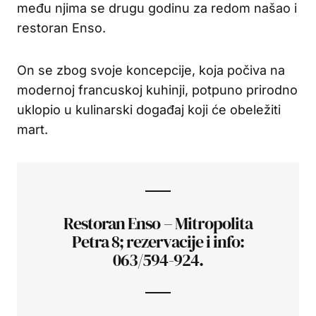
među njima se drugu godinu za redom našao i
restoran Enso.
On se zbog svoje koncepcije, koja počiva na
modernoj francuskoj kuhinji, potpuno prirodno
uklopio u kulinarski događaj koji će obeležiti
mart.
Restoran Enso – Mitropolita
Petra 8; rezervacije i info:
063/594-924.