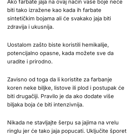
Ako farbate jaja na ovaj način vaše boje neće
biti tako izražene kao kada ih farbate
sintetičkim bojama ali će svakako jaja biti
zdravija i ukusnija.
Uostalom zašto biste koristili hemikalije,
potencijalno opasne, kada možete sve da
uradite i prirodno.
Zavisno od toga da li koristite za farbanje
koren neke biljke, listove ili plod i postupak će
biti drugačiji. Pravilo je da ako dodate više
biljaka boja će biti intenzivnija.
Nikada ne stavljajte šerpu sa jajima na vrelu
ringlu jer će tako jaja popucati. Uključite šporet