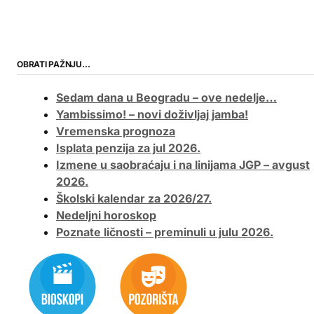
OBRATI PAŽNJU…
Sedam dana u Beogradu – ove nedelje…
Yambissimo! – novi doživljaj jamba!
Vremenska prognoza
Isplata penzija za jul 2026.
Izmene u saobraćaju i na linijama JGP – avgust
2026.
Školski kalendar za 2026/27.
Nedeljni horoskop
Poznate ličnosti – preminuli u julu 2026.