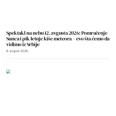
Spektakl na nebu 12. avgusta 2026: Pomračenje
Sunca i pik letnje kiše meteora – evo šta ćemo da
vidimo iz Srbije
6. avgust 2026.