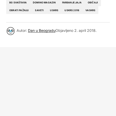
BG SVAŠTARA
DOMINO MAGAZIN
FARBANJE JAJA
OBIČAJI
OBRATI PAŽNJU
SAVETI
USKRS
USKRS 2018
VASKRS
Autor:
Dan u Beogradu
Objavljeno
2. april 2018.