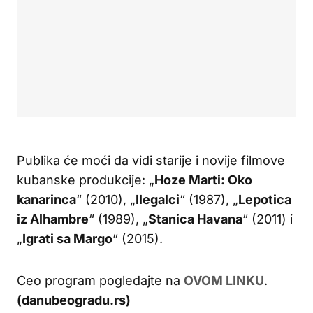
Publika će moći da vidi starije i novije filmove
kubanske produkcije: „
Hoze Marti: Oko
kanarinca
“ (2010), „
Ilegalci
“ (1987), „
Lepotica
iz Alhambre
“ (1989), „
Stanica Havana
“ (2011) i
„
Igrati sa Margo
“ (2015).
Ceo program pogledajte na
OVOM LINKU
.
(danubeogradu.rs)