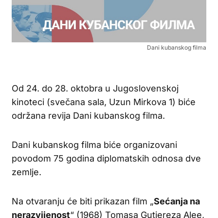
Dani kubanskog filma
Od 24. do 28. oktobra u Jugoslovenskoj
kinoteci (svečana sala, Uzun Mirkova 1) biće
održana revija Dani kubanskog filma.
Dani kubanskog filma biće organizovani
povodom 75 godina diplomatskih odnosa dve
zemlje.
Na otvaranju će biti prikazan film „
Sećanja na
nerazvijenost
“ (1968) Tomasa Gutiereza Alee,