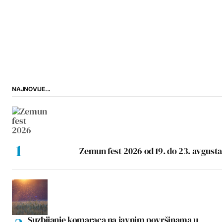
NAJNOVIJE...
Zemun fest 2026 od 19. do 23. avgusta
Suzbijanje komaraca na javnim površinama u