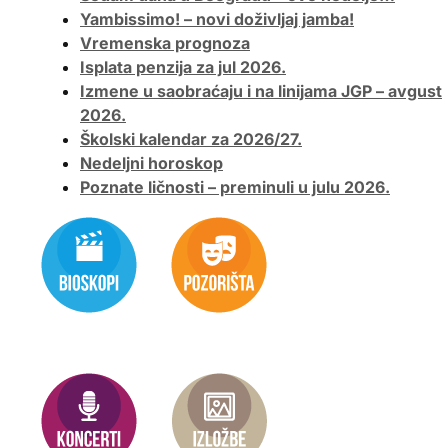
Yambissimo! – novi doživljaj jamba!
Vremenska prognoza
Isplata penzija za jul 2026.
Izmene u saobraćaju i na linijama JGP – avgust
2026.
Školski kalendar za 2026/27.
Nedeljni horoskop
Poznate ličnosti – preminuli u julu 2026.