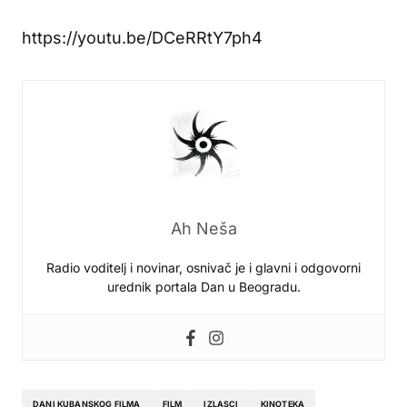
https://youtu.be/DCeRRtY7ph4
Ah Neša
Radio voditelj i novinar, osnivač je i glavni i odgovorni
urednik portala Dan u Beogradu.
DANI KUBANSKOG FILMA
FILM
IZLASCI
KINOTEKA