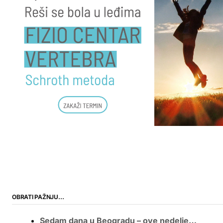
OBRATI PAŽNJU…
Sedam dana u Beogradu – ove nedelje…