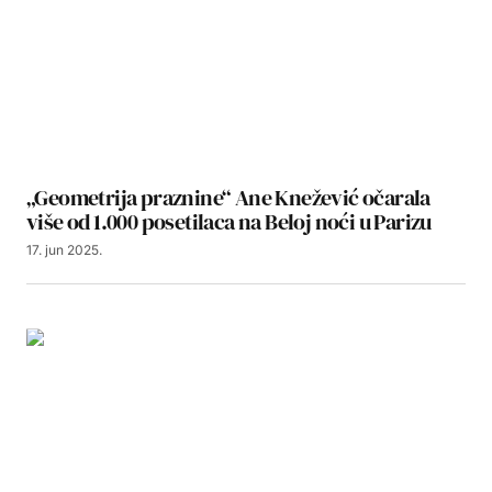
„Geometrija praznine“ Ane Knežević očarala
više od 1.000 posetilaca na Beloj noći u Parizu
17. jun 2025.