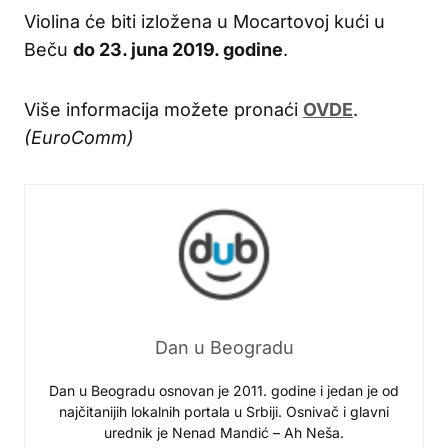
Violina će biti izložena u Mocartovoj kući u
Beču
do 23. juna 2019. godine
.
Više informacija možete pronaći
OVDE
.
(EuroComm)
Dan u Beogradu
Dan u Beogradu osnovan je 2011. godine i jedan je od
najčitanijih lokalnih portala u Srbiji. Osnivač i glavni
urednik je Nenad Mandić – Ah Neša.