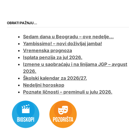
OBRATI PAŽNJU…
Sedam dana u Beogradu – ove nedelje…
Yambissimo! – novi doživljaj jamba!
Vremenska prognoza
Isplata penzija za jul 2026.
Izmene u saobraćaju i na linijama JGP – avgust
2026.
Školski kalendar za 2026/27.
Nedeljni horoskop
Poznate ličnosti – preminuli u julu 2026.