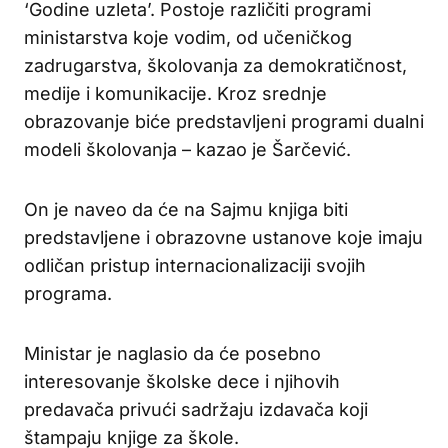
‘Godine uzleta’. Postoje različiti programi
ministarstva koje vodim, od učeničkog
zadrugarstva, školovanja za demokratičnost,
medije i komunikacije. Kroz srednje
obrazovanje biće predstavljeni programi dualni
modeli školovanja – kazao je Šarčević.
On je naveo da će na Sajmu knjiga biti
predstavljene i obrazovne ustanove koje imaju
odličan pristup internacionalizaciji svojih
programa.
Ministar je naglasio da će posebno
interesovanje školske dece i njihovih
predavača privući sadržaju izdavača koji
štampaju knjige za škole.