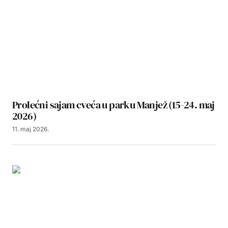
Prolećni sajam cveća u parku Manjež (15-24. maj
2026)
11. maj 2026.