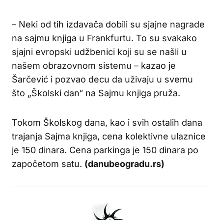
– Neki od tih izdavača dobili su sjajne nagrade
na sajmu knjiga u Frankfurtu. To su svakako
sjajni evropski udžbenici koji su se našli u
našem obrazovnom sistemu – kazao je
Šarčević i pozvao decu da uživaju u svemu
što „Školski dan“ na Sajmu knjiga pruža.
Tokom Školskog dana, kao i svih ostalih dana
trajanja Sajma knjiga, cena kolektivne ulaznice
je 150 dinara. Cena parkinga je 150 dinara po
započetom satu.
(danubeogradu.rs)