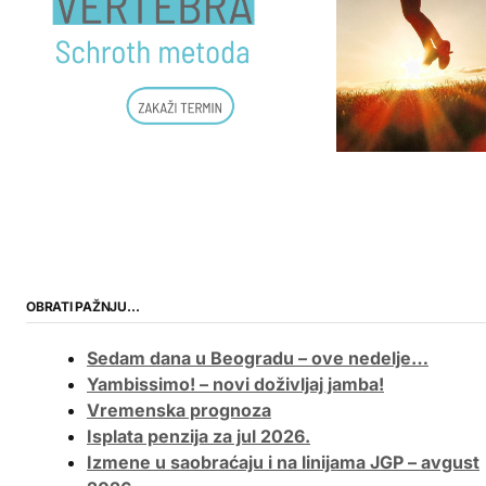
OBRATI PAŽNJU…
Sedam dana u Beogradu – ove nedelje…
Yambissimo! – novi doživljaj jamba!
Vremenska prognoza
Isplata penzija za jul 2026.
Izmene u saobraćaju i na linijama JGP – avgust