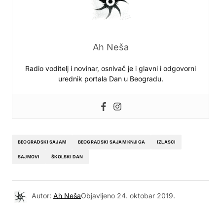
Ah Neša
Radio voditelj i novinar, osnivač je i glavni i odgovorni
urednik portala Dan u Beogradu.
BEOGRADSKI SAJAM
BEOGRADSKI SAJAM KNJIGA
IZLASCI
SAJMOVI
ŠKOLSKI DAN
Autor:
Ah Neša
Objavljeno
24. oktobar 2019.