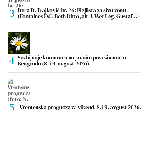
Đura Đ. Trajković br. 26: Plejlista za sivu zonu
(Fontaines D.C, Beth Ditto, alt-J, Wet Leg, Gustaf…)
Suzbijanje komaraca na javnim površinama u
Beogradu (8. i 9. avgust 2026)
Vremenska prognoza za vikend, 8. i 9. avgust 2026.