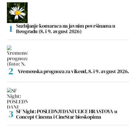
Suzbijanje komaraca na javnim površinama u
Beogradu (8. i 9. avgust 2026)
Vremenska prognoza za vikend, 8. i 9. avgust 2026.
SF Night: POSLEDNJI DANI ULICE HRASTOVA u
Concept Cinema i CineStar bioskopima