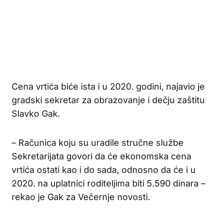
Cena vrtića biće ista i u 2020. godini, najavio je
gradski sekretar za obrazovanje i dečju zaštitu
Slavko Gak.
– Računica koju su uradile stručne službe
Sekretarijata govori da će ekonomska cena
vrtića ostati kao i do sada, odnosno da će i u
2020. na uplatnici roditeljima biti 5.590 dinara –
rekao je Gak za Večernje novosti.