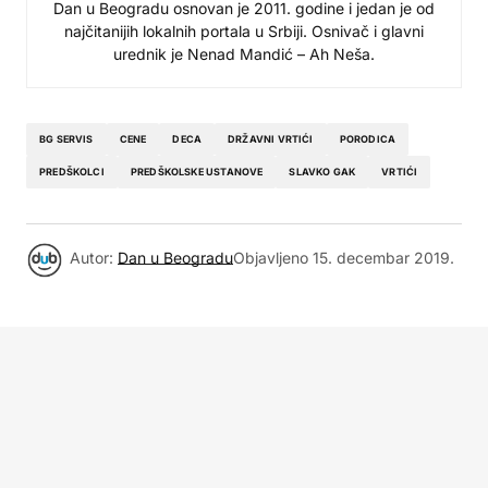
Dan u Beogradu osnovan je 2011. godine i jedan je od
najčitanijih lokalnih portala u Srbiji. Osnivač i glavni
urednik je Nenad Mandić – Ah Neša.
BG SERVIS
CENE
DECA
DRŽAVNI VRTIĆI
PORODICA
PREDŠKOLCI
PREDŠKOLSKE USTANOVE
SLAVKO GAK
VRTIĆI
Autor:
Dan u Beogradu
Objavljeno
15. decembar 2019.