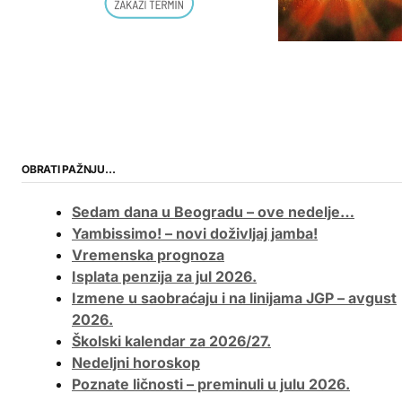
OBRATI PAŽNJU…
Sedam dana u Beogradu – ove nedelje…
Yambissimo! – novi doživljaj jamba!
Vremenska prognoza
Isplata penzija za jul 2026.
Izmene u saobraćaju i na linijama JGP – avgust
2026.
Školski kalendar za 2026/27.
Nedeljni horoskop
Poznate ličnosti – preminuli u julu 2026.