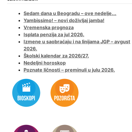
Sedam dana u Beogradu – ove nedelje…
Yambissimo! – novi doživljaj jamba!
Vremenska prognoza
Isplata penzija za jul 2026.
Izmene u saobraćaju i na linijama JGP – avgust
2026.
Školski kalendar za 2026/27.
Nedeljni horoskop
Poznate ličnosti – preminuli u julu 2026.