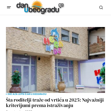
DECA
ZA LEPŠI DAN U BEOGRADU
Šta roditelji traže od vrtića u 2025: Najvažniji
kriterijumi prema istraživanju