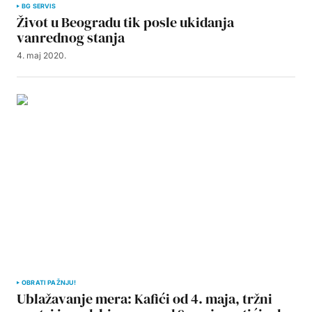
BG SERVIS
Život u Beogradu tik posle ukidanja
vanrednog stanja
4. maj 2020.
OBRATI PAŽNJU!
Ublažavanje mera: Kafići od 4. maja, tržni