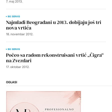
7. maj 2013.
BG SERVIS
Najmlađi Beograđani u 2013. dobijaju još tri
nova vrtića
18. novembar 2012.
BG SERVIS
Počeo sa radom rekonstruisani vrtić „Čigra“
na Zvezdari
17. oktobar 2012.
OGLASI