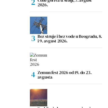
Cene goriva u Srbiji, 7. avgust
2026.
Bez struje i bez vode u Beogradu, 8.
i 9. avgust 2026.
Zemun fest 2026 od 19. do 23.
avgusta