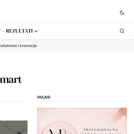
 – REZULTATI
da
Sahrane i kremacije
 mart
OGLASI