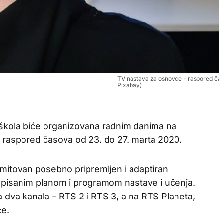
TV nastava za osnovce - raspored ča
Pixabay)
škola biće organizovana radnim danima na
e raspored časova od 23. do 27. marta 2020.
mitovan posebno pripremljen i adaptiran
opisanim planom i programom nastave i učenja.
a dva kanala – RTS 2 i RTS 3, a na RTS Planeta,
ce.