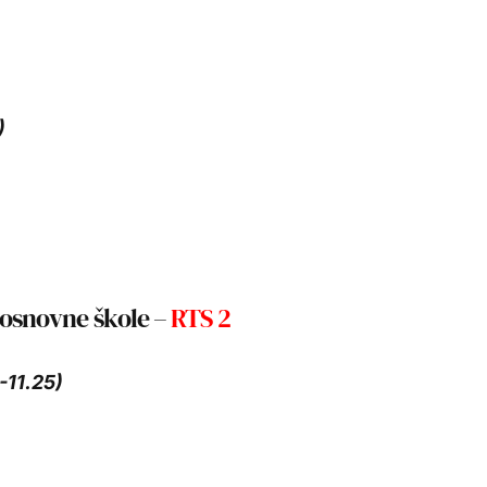
)
 osnovne škole –
RTS 2
-11.25)