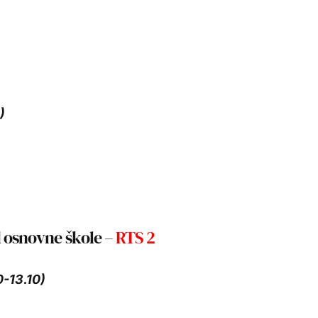
)
d osnovne škole –
RTS 2
0-13.10)