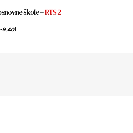
 osnovne škole –
RTS 2
0-9.40)