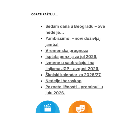
OBRATI PAŽNJU…
Sedam dana u Beogradu – ove
nedelje…
Yambissimo! – novi doživljaj
jamba!
Vremenska prognoza
Isplata penzija za jul 2026.
Izmene u saobraćaju i na
linijama JGP – avgust 2026.
Školski kalendar za 2026/27.
Nedeljni horoskop
Poznate ličnosti – preminuli u
julu 2026.