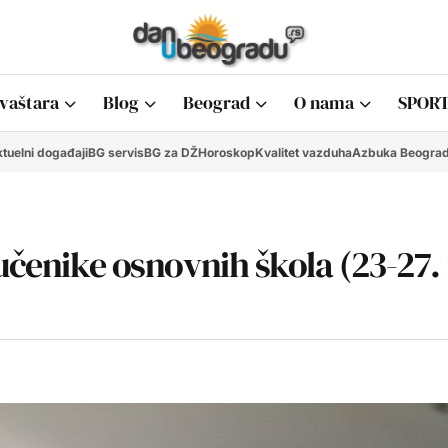
vaštara
Blog
Beograd
O nama
SPORT
tuelni događaji
BG servis
BG za DŽ
Horoskop
Kvalitet vazduha
Azbuka Beogra
 učenike osnovnih škola (23-27.