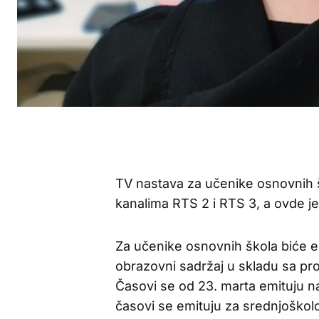
TV nastava za učenike osnovnih 
kanalima RTS 2 i RTS 3, a ovde j
Za učenike osnovnih škola biće e
obrazovni sadržaj u skladu sa pr
Časovi se od 23. marta emituju n
časovi se emituju za srednjoškol