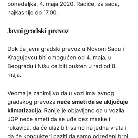
ponedeljka, 4. maja 2020. Radiće, za sada,
najkasnije do 17.00.
Javni gradski prevoz
Dok će javni gradski prevoz u Novom Sadu i
Kragujevcu biti omogućen od 4. maja, u
Beogradu i Nišu će biti pušten u rad od 8.
maja.
Veoma je zanimljivo da u vozilima javnog
gradskog prevoza
neće smeti da se uključuje
klimatizacija
. Ranije je objavljeno da u vozila
JGP neće smeti da se uđe bez maske i
rukavica, da će ulaz biti samo na jedna vrata i
da će kondukteri paziti da samo određeni broj