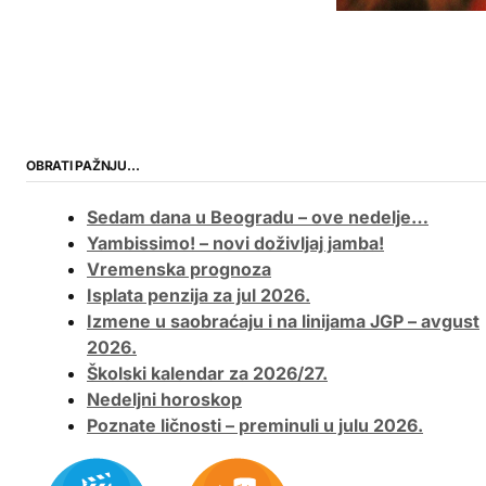
OBRATI PAŽNJU…
Sedam dana u Beogradu – ove nedelje…
Yambissimo! – novi doživljaj jamba!
Vremenska prognoza
Isplata penzija za jul 2026.
Izmene u saobraćaju i na linijama JGP – avgust
2026.
Školski kalendar za 2026/27.
Nedeljni horoskop
Poznate ličnosti – preminuli u julu 2026.