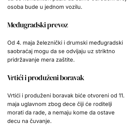
osoba bude u jednom vozilu.
Međugradski prevoz
Od 4. maja železnički i drumski međugradski
saobraćaj mogu da se odvijaju uz striktno
pridržavanje mera zaštite.
Vrtići i produženi boravak
Vrtići i produženi boravak biće otvoreni od 11.
maja uglavnom zbog dece čiji će roditelji
morati da rade, a nemaju kome da ostave
decu na čuvanje.