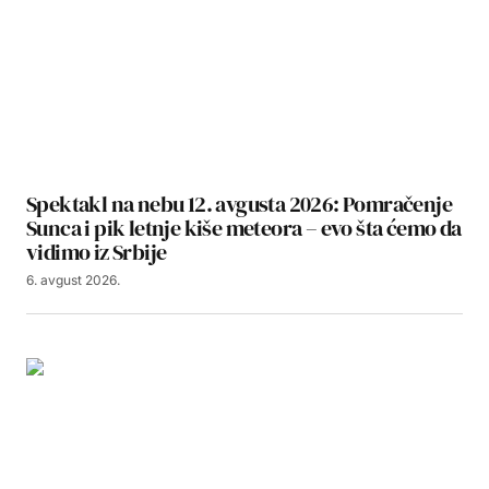
Spektakl na nebu 12. avgusta 2026: Pomračenje
Sunca i pik letnje kiše meteora – evo šta ćemo da
vidimo iz Srbije
6. avgust 2026.