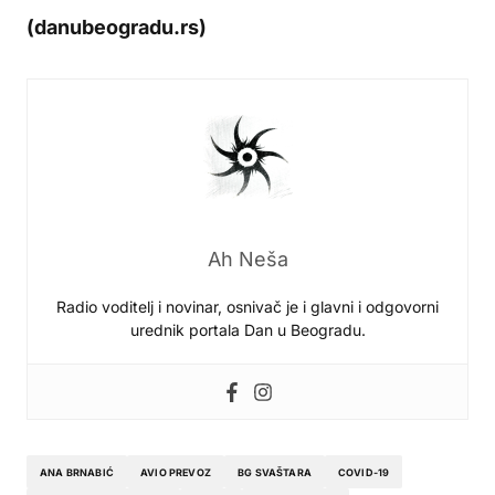
(danubeogradu.rs)
Ah Neša
Radio voditelj i novinar, osnivač je i glavni i odgovorni
urednik portala Dan u Beogradu.
ANA BRNABIĆ
AVIO PREVOZ
BG SVAŠTARA
COVID-19