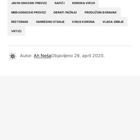
JAVNI GRADSKI PREVOZ
KAFIĆI
KORONA VIRUS
MEĐUGRADSKI PREVOZ
OBRATI PAŽNJU
PRODUŽENI BORAVAK
RESTORANI
VANREDNO STANJE
VIRUS KORONA
VLADA SRBIJE
VRTIĆI
Autor:
Ah Neša
Objavljeno
28. april 2020.