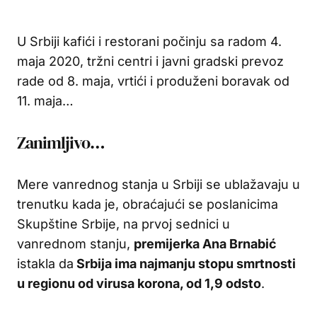
U Srbiji kafići i restorani počinju sa radom 4.
maja 2020, tržni centri i javni gradski prevoz
rade od 8. maja, vrtići i produženi boravak od
11. maja…
Zanimljivo…
Mere vanrednog stanja u Srbiji se ublažavaju u
trenutku kada je, obraćajući se poslanicima
Skupštine Srbije, na prvoj sednici u
vanrednom stanju,
premijerka Ana Brnabić
istakla da
Srbija ima najmanju stopu smrtnosti
u regionu od virusa korona, od 1,9 odsto
.