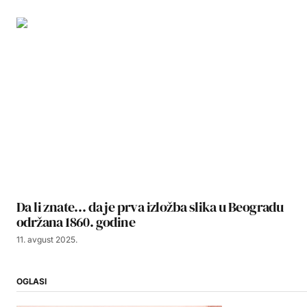
Da li znate… da je prva izložba slika u Beogradu
održana 1860. godine
11. avgust 2025.
OGLASI