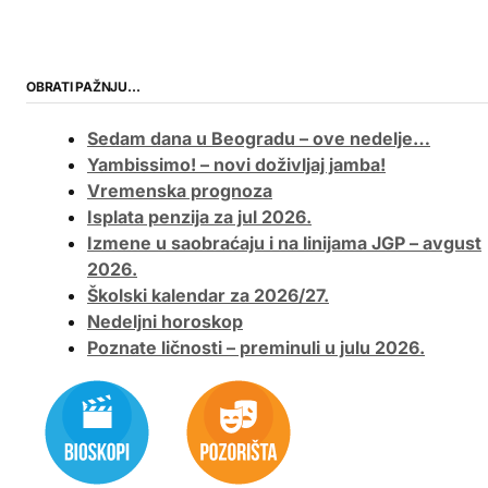
OBRATI PAŽNJU…
Sedam dana u Beogradu – ove nedelje…
Yambissimo! – novi doživljaj jamba!
Vremenska prognoza
Isplata penzija za jul 2026.
Izmene u saobraćaju i na linijama JGP – avgust
2026.
Školski kalendar za 2026/27.
Nedeljni horoskop
Poznate ličnosti – preminuli u julu 2026.