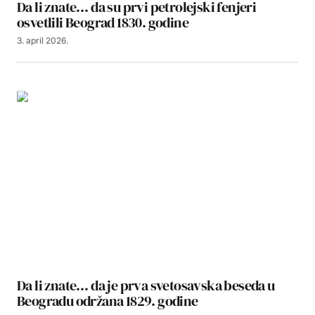
Da li znate… da su prvi petrolejski fenjeri
osvetlili Beograd 1830. godine
3. april 2026.
Da li znate… da je prva svetosavska beseda u
Beogradu održana 1829. godine