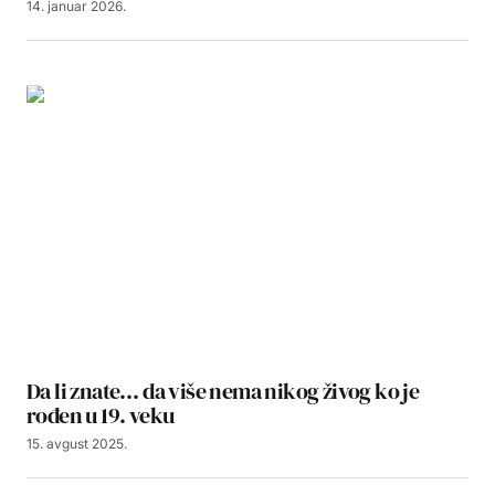
14. januar 2026.
Da li znate… da više nema nikog živog ko je
rođen u 19. veku
15. avgust 2025.