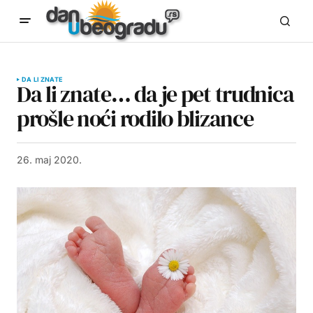
DA LI ZNATE
Da li znate… da je pet trudnica
prošle noći rodilo blizance
26. maj 2020.