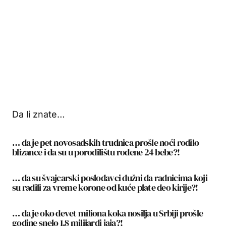
Da li znate…
… da je pet novosadskih trudnica prošle noći rodilo
blizance i da su u porodilištu rođene 24 bebe?!
… da su švajcarski poslodavci dužni da radnicima koji
su radili za vreme korone od kuće plate deo kirije?!
… da je oko devet miliona koka nosilja u Srbiji prošle
godine snelo 1,8 milijardi jaja?!