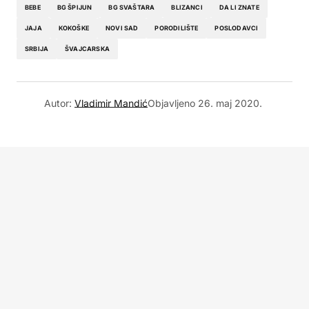
BEBE
BG ŠPIJUN
BG SVAŠTARA
BLIZANCI
DA LI ZNATE
JAJA
KOKOŠKE
NOVI SAD
PORODILIŠTE
POSLODAVCI
SRBIJA
ŠVAJCARSKA
Autor:
Vladimir Mandić
Objavljeno
26. maj 2020.