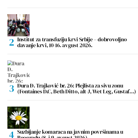
Institut za transfuziju krvi Srbije – dobrovoljno
davanje krvi, 10-16. avgust 2026.
Đura Đ. Trajković br. 26: Plejlista za sivu zonu
(Fontaines D.C, Beth Ditto, alt-J, Wet Leg, Gustaf…)
Suzbijanje komaraca na javnim površinama u
Beogradu (8. i 9. avgust 2026)