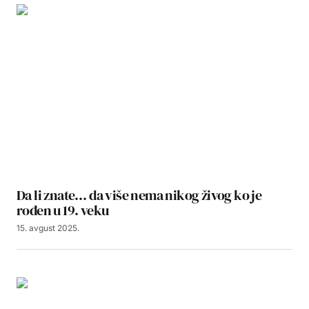
Da li znate… da više nema nikog živog ko je
rođen u 19. veku
15. avgust 2025.