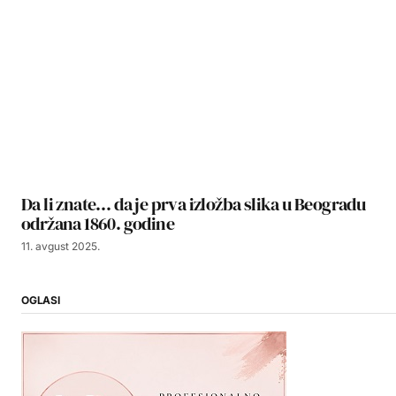
Da li znate… da je prva izložba slika u Beogradu
održana 1860. godine
11. avgust 2025.
OGLASI