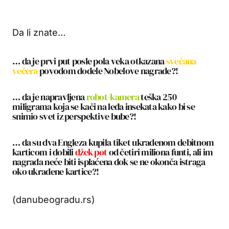
Da li znate…
… da je prvi put posle pola veka otkazana
svečana
večera
povodom dodele Nobelove nagrade?!
… da je napravljena
robot-kamera
teška 250
miligrama koja se kači na leđa insekata kako bi se
snimio svet iz perspektive bube?!
… da su dva Engleza kupila tiket ukradenom debitnom
karticom i dobili
džek pot
od četiri miliona funti, ali im
nagrada neće biti isplaćena dok se ne okonča istraga
oko ukradene kartice?!
(danubeogradu.rs)