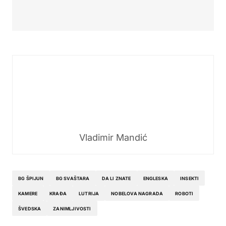
Vladimir Mandić
BG ŠPIJUN
BG SVAŠTARA
DA LI ZNATE
ENGLESKA
INSEKTI
KAMERE
KRAĐA
LUTRIJA
NOBELOVA NAGRADA
ROBOTI
ŠVEDSKA
ZANIMLJIVOSTI