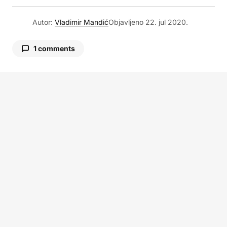
Autor:
Vladimir Mandić
Objavljeno
22. jul 2020.
1 comments
JovaBre
22. jul 2020. u 14:41
Sad lepo nek isplate 4 milona funti pravom
vlasniku kartice