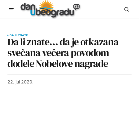
DA LI ZNATE
Da li znate… da je otkazana
svečana večera povodom
dodele Nobelove nagrade
22. jul 2020.