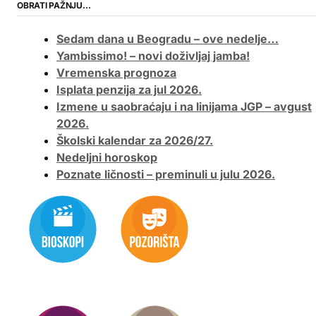
OBRATI PAŽNJU…
Sedam dana u Beogradu – ove nedelje…
Yambissimo! – novi doživljaj jamba!
Vremenska prognoza
Isplata penzija za jul 2026.
Izmene u saobraćaju i na linijama JGP – avgust
2026.
Školski kalendar za 2026/27.
Nedeljni horoskop
Poznate ličnosti – preminuli u julu 2026.