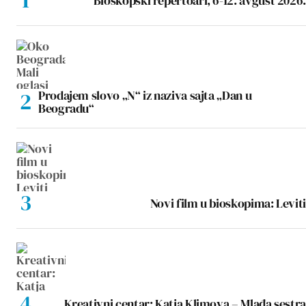
Bioskopski repertoari, 6-12. avgust 2026.
Prodajem slovo „N“ iz naziva sajta „Dan u
Beogradu“
Novi film u bioskopima: Leviti
Kreativni centar: Katja Klimova – Mlađa sestra