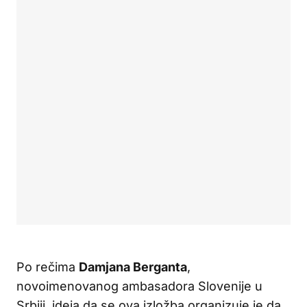
Po rečima
Damjana Berganta
,
novoimenovanog ambasadora Slovenije u
Srbiji, ideja da se ova izložba organizuje je da