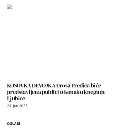
KOSOVKA DEVOJKA Uroša Predića biće
predstavljena publici u Konaku kneginje
Ljubice
24. jun 2026.
OGLASI