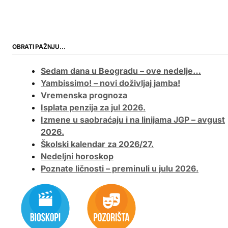
OBRATI PAŽNJU…
Sedam dana u Beogradu – ove nedelje…
Yambissimo! – novi doživljaj jamba!
Vremenska prognoza
Isplata penzija za jul 2026.
Izmene u saobraćaju i na linijama JGP – avgust
2026.
Školski kalendar za 2026/27.
Nedeljni horoskop
Poznate ličnosti – preminuli u julu 2026.