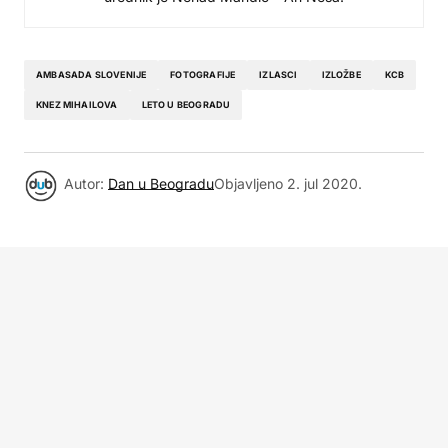
AMBASADA SLOVENIJE
FOTOGRAFIJE
IZLASCI
IZLOŽBE
KCB
KNEZ MIHAILOVA
LETO U BEOGRADU
Autor:
Dan u Beogradu
Objavljeno
2. jul 2020.