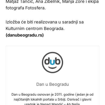
Matjaž Tančič, Ana Zibelnik, Manja Zore i ekipa
fotografa Fotosfera.
Izložba će biti realizovana u saradnji sa
Kulturnim centrom Beograda.
(danubeogradu.rs)
Dan u Beogradu
Dan u Beogradu osnovan je 2011. godine i jedan je od
najčitanijih lokalnih portala u Srbiji. Osnivač i glavni
urednik je Nenad Mandić – Ah Neša.