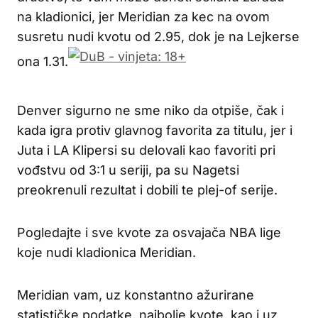
na kladionici, jer Meridian za kec na ovom
susretu nudi kvotu od 2.95, dok je na Lejkerse
ona 1.31.
Denver sigurno ne sme niko da otpiše, čak i
kada igra protiv glavnog favorita za titulu, jer i
Juta i LA Klipersi su delovali kao favoriti pri
vođstvu od 3:1 u seriji, pa su Nagetsi
preokrenuli rezultat i dobili te plej-of serije.
Pogledajte i sve kvote za osvajača NBA lige
koje nudi kladionica Meridian.
Meridian vam, uz konstantno ažurirane
statističke podatke, najbolje kvote, kao i uz