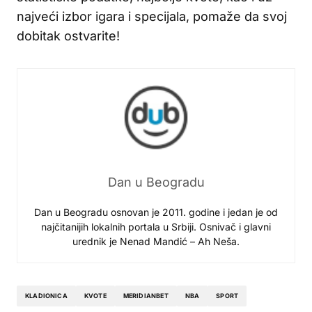
najveći izbor igara i specijala, pomaže da svoj
dobitak ostvarite!
Dan u Beogradu
Dan u Beogradu osnovan je 2011. godine i jedan je od
najčitanijih lokalnih portala u Srbiji. Osnivač i glavni
urednik je Nenad Mandić – Ah Neša.
KLADIONICA
KVOTE
MERIDIANBET
NBA
SPORT