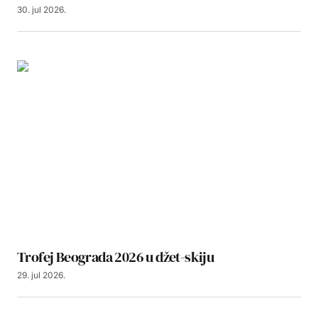
30. jul 2026.
Trofej Beograda 2026 u džet-skiju
29. jul 2026.