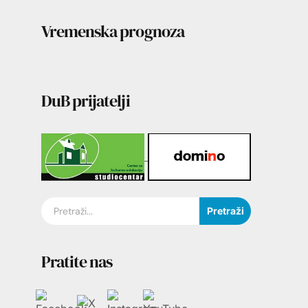
Vremenska prognoza
DuB prijatelji
Pretraži
Pratite nas