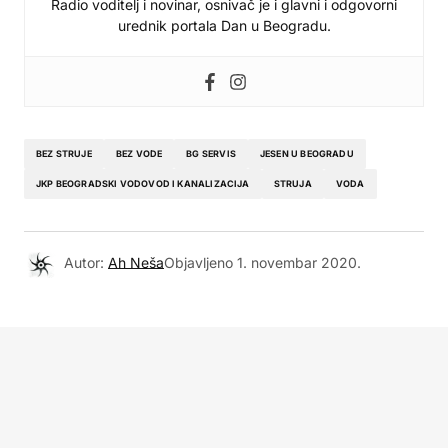
Radio voditelj i novinar, osnivač je i glavni i odgovorni
urednik portala Dan u Beogradu.
BEZ STRUJE
BEZ VODE
BG SERVIS
JESEN U BEOGRADU
JKP BEOGRADSKI VODOVOD I KANALIZACIJA
STRUJA
VODA
Autor:
Ah Neša
Objavljeno
1. novembar 2020.