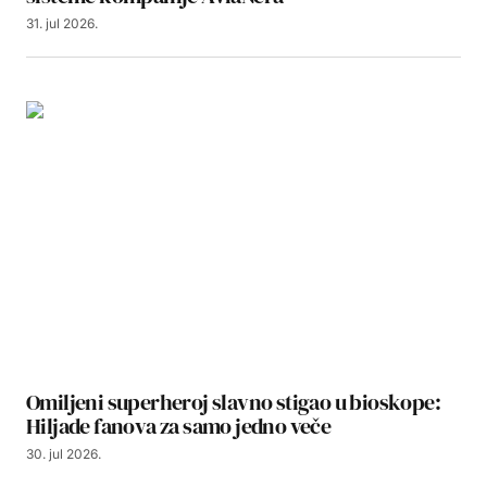
3. novembar 2020. u 07:41
31. jul 2026.
Svetska kladionica sa svetskom ponudom.
Nisam igrao na Trampa,nisu Amerikanci glup
narod ko mi Evropljani da drzimo istog pola
veka na vlasti
Gemo
3. novembar 2020. u 07:45
Dobre kvote, ovako nesto se ne propusta.
Mislim da tramp ovde nosi pobedu
Goran22
3. novembar 2020. u 07:48
Omiljeni superheroj slavno stigao u bioskope:
Ma idi ovo nisam ni znao da moze da se igra,
Hiljade fanova za samo jedno veče
moram otici da vidim koja je kvota na Trampa
30. jul 2026.