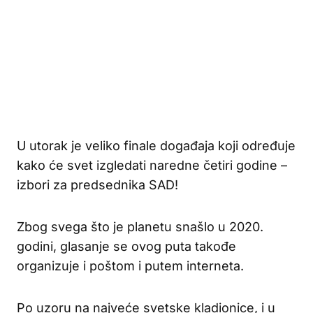
U utorak je veliko finale događaja koji određuje
kako će svet izgledati naredne četiri godine –
izbori za predsednika SAD!
Zbog svega što je planetu snašlo u 2020.
godini, glasanje se ovog puta takođe
organizuje i poštom i putem interneta.
Po uzoru na najveće svetske kladionice, i u