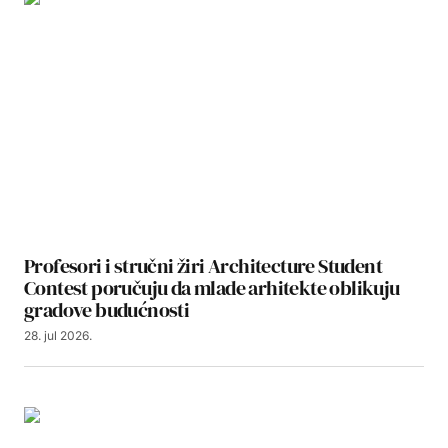
Bane
3. novembar 2020. u 14:31
Opšte je poznato da Meridian daje mogućnost
da se kladimo na šta god da nam padne na
pamet
Profesori i stručni žiri Architecture Student
Contest poručuju da mlade arhitekte oblikuju
gradove budućnosti
28. jul 2026.