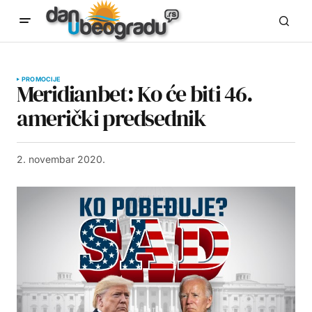
PROMOCIJE
Meridianbet: Ko će biti 46.
američki predsednik
2. novembar 2020.