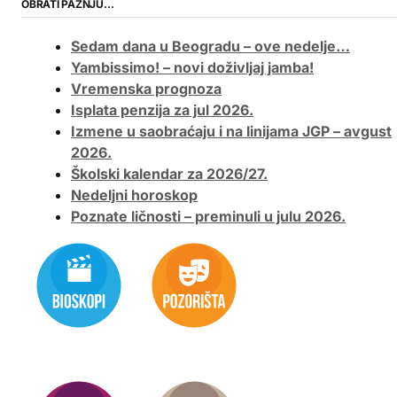
OBRATI PAŽNJU…
Sedam dana u Beogradu – ove nedelje…
Yambissimo! – novi doživljaj jamba!
Vremenska prognoza
Isplata penzija za jul 2026.
Izmene u saobraćaju i na linijama JGP – avgust
2026.
Školski kalendar za 2026/27.
Nedeljni horoskop
Poznate ličnosti – preminuli u julu 2026.