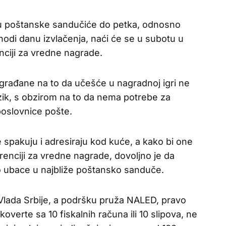
u poštanske sandučiće do petka, odnosno
odi danu izvlačenja, naći će se u subotu u
nciji za vredne nagrade.
građane na to da učešće u nagradnoj igri ne
izik, s obzirom na to da nema potrebe za
poslovnice pošte.
 spakuju i adresiraju kod kuće, a kako bi one
urenciji za vredne nagrade, dovoljno je da
 ubace u najbliže poštansko sanduče.
 Vlada Srbije, a podršku pruža NALED, pravo
overte sa 10 fiskalnih računa ili 10 slipova, ne