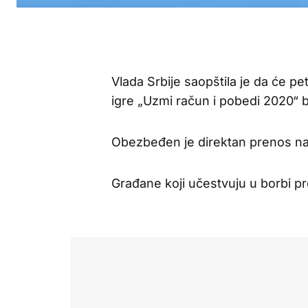
Vlada Srbije saopštila je da će p
igre „Uzmi račun i pobedi 2020“ b
Obezbeđen je direktan prenos na 
Građane koji učestvuju u borbi p