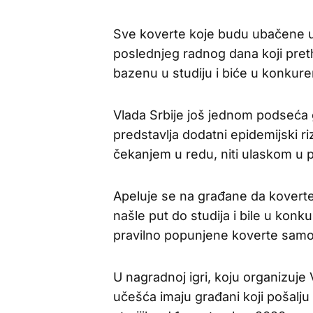
Sve koverte koje budu ubačene 
poslednjeg radnog dana koji preth
bazenu u studiju i biće u konkure
Vlada Srbije još jednom podseća 
predstavlja dodatni epidemijski r
čekanjem u redu, niti ulaskom u 
Apeluje se na građane da koverte
našle put do studija i bile u konk
pravilno popunjene koverte samo
U nagradnoj igri, koju organizuje
učešća imaju građani koji pošalju k