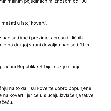
a minimalnim pojedinačnim iznosom od 100
 mešati u istoj koverti.
napisati ime i prezime, adresu iz ličnih
 je na drugoj strani dovoljno napisati ”Uzmi
građani Republike Srbije, dok je slanje
žnju na to da li su koverte dobro popunjene i
e na koverti, jer će u slučaju izvlačenja takve
važeću.