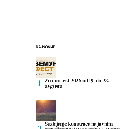
NAJNOVIJE...
Zemun fest 2026 od 19. do 23.
avgusta
Suzbijanje komaraca na javnim