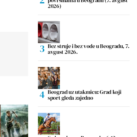
površinama u Beogradu (7. avgust
2026)
Bez struje i bez vode u Beogradu, 7.
avgust 2026.
Beograd uz utakmicu: Grad koji
sport gleda zajedno