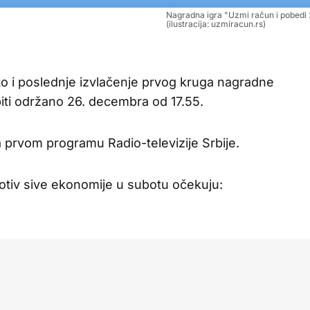
Nagradna igra "Uzmi račun i pobedi
(ilustracija: uzmiracun.rs)
eto i poslednje izvlačenje prvog kruga nagradne
iti održano 26. decembra od 17.55.
prvom programu Radio-televizije Srbije.
rotiv sive ekonomije u subotu očekuju: