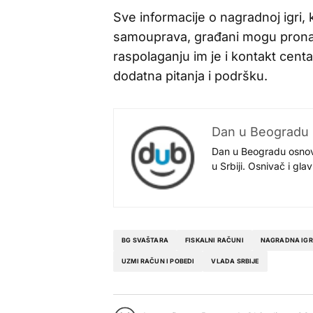
Sve informacije o nagradnoj igri, 
samouprava, građani mogu pronać
raspolaganju im je i kontakt cen
dodatna pitanja i podršku.
Dan u Beogradu
Dan u Beogradu osnovan
u Srbiji. Osnivač i gl
BG SVAŠTARA
FISKALNI RAČUNI
NAGRADNA IG
UZMI RAČUN I POBEDI
VLADA SRBIJE