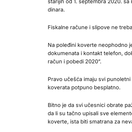
starijih od 1. septembra 2020. s
dinara.
Fiskalne račune i slipove ne treba
Na poleđini koverte neophodno je 
dokumenata i kontakt telefon, dok
račun i pobedi 2020”.
Pravo učešća imaju svi punoletni 
koverata potpuno besplatno.
Bitno je da svi učesnici obrate pa
da li su tačno upisali sve element
koverte, ista biti smatrana za ne