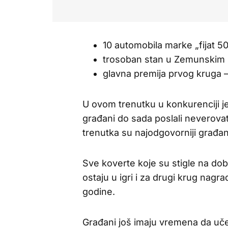
10 automobila marke „fijat 50
trosoban stan u Zemunskim 
glavna premija prvog kruga 
U ovom trenutku u konkurenciji je
građani do sada poslali neverovat
trenutka su najodgovorniji građan
Sve koverte koje su stigle na do
ostaju u igri i za drugi krug nagr
godine.
Građani još imaju vremena da uče