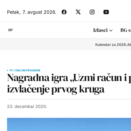
Petak,
7. avgust 2026.
Izlasci
BG s
Kalendar za 2026.
Ak
TV I ONLINE PROGRAM
Nagradna igra „Uzmi račun i 
izvlačenje prvog kruga
23. decembar 2020.