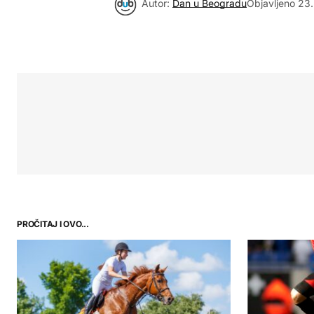
Autor:
Dan u Beogradu
Objavljeno
23.
PROČITAJ I OVO...