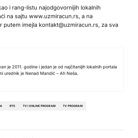
kao i rang-listu najodgovornijih lokalnih
i na sajtu www.uzmiracun.rs, a na
tar putem imejla kontakt@uzmiracun.rs, za sva
 je 2011. godine i jedan je od najčitanijih lokalnih portala
avni urednik je Nenad Mandić – Ah Neša.
RA
RTS
TV I ONLINE PROGRAM
TV PROGRAM