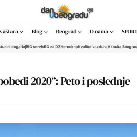
vaštara
Blog
Beograd
O nama
SPORT
tuelni događaji
BG servis
BG za DŽ
Horoskop
Kvalitet vazduha
Azbuka Beogra
pobedi 2020“: Peto i poslednje