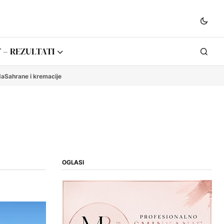
 – REZULTATI
da
Sahrane i kremacije
OGLASI