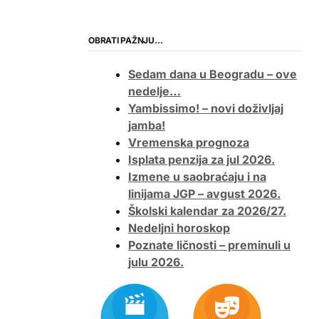
OBRATI PAŽNJU…
Sedam dana u Beogradu – ove
nedelje…
Yambissimo! – novi doživljaj
jamba!
Vremenska prognoza
Isplata penzija za jul 2026.
Izmene u saobraćaju i na
linijama JGP – avgust 2026.
Školski kalendar za 2026/27.
Nedeljni horoskop
Poznate ličnosti – preminuli u
julu 2026.