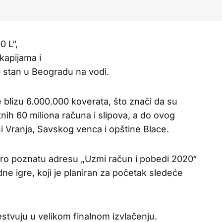
0 L“,
kapijama i
– stan u Beogradu na vodi.
 blizu 6.000.000 koverata, što znači da su
nih 60 miliona računa i slipova, a do ovog
i Vranja, Savskog venca i opštine Blace.
bro poznatu adresu „Uzmi račun i pobedi 2020“
adne igre, koji je planiran za početak sledeće
stvuju u velikom finalnom izvlačenju.