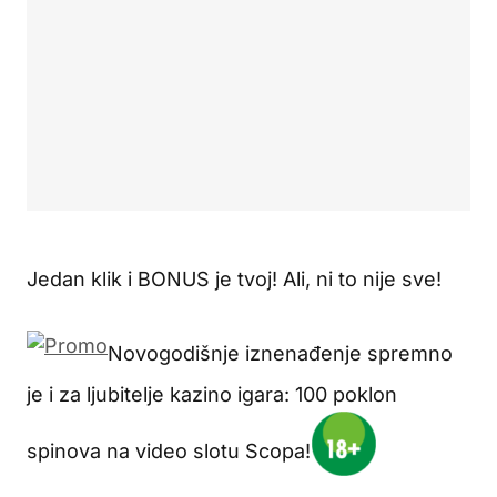
Jedan klik i BONUS je tvoj! Ali, ni to nije sve!
Novogodišnje iznenađenje spremno
je i za ljubitelje kazino igara: 100 poklon
spinova na video slotu Scopa!