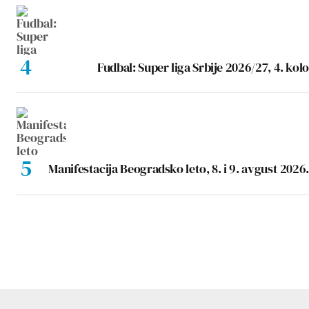
Fudbal: Super liga Srbije 2026/27, 4. kolo
Manifestacija Beogradsko leto, 8. i 9. avgust 2026.