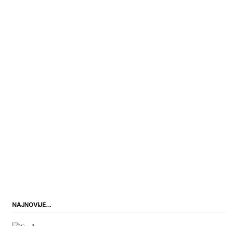
NAJNOVIJE...