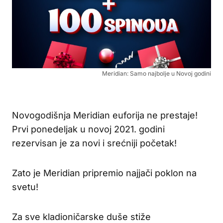
Meridian: Samo najbolje u Novoj godini
Novogodišnja Meridian euforija ne prestaje!
Prvi ponedeljak u novoj 2021. godini
rezervisan je za novi i srećniji početak!
Zato je Meridian pripremio najjači poklon na
svetu!
Za sve kladioničarske duše stiže