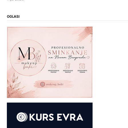
OGLASI