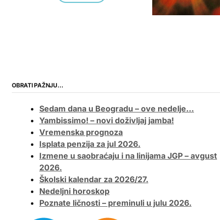
OBRATI PAŽNJU…
Sedam dana u Beogradu – ove nedelje…
Yambissimo! – novi doživljaj jamba!
Vremenska prognoza
Isplata penzija za jul 2026.
Izmene u saobraćaju i na linijama JGP – avgust
2026.
Školski kalendar za 2026/27.
Nedeljni horoskop
Poznate ličnosti – preminuli u julu 2026.