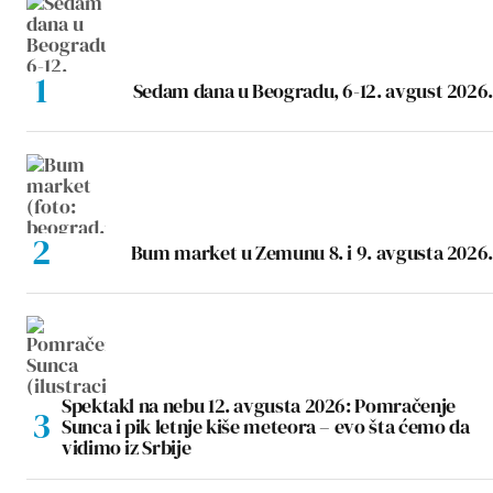
Sedam dana u Beogradu, 6-12. avgust 2026.
Bum market u Zemunu 8. i 9. avgusta 2026.
Spektakl na nebu 12. avgusta 2026: Pomračenje
Sunca i pik letnje kiše meteora – evo šta ćemo da
vidimo iz Srbije